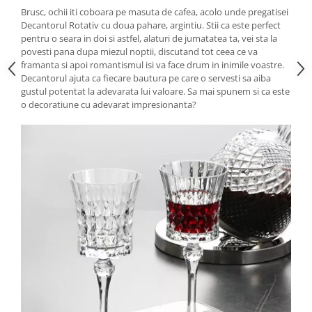
Brusc, ochii iti coboara pe masuta de cafea, acolo unde pregatisei
Decantorul Rotativ cu doua pahare, argintiu. Stii ca este perfect
pentru o seara in doi si astfel, alaturi de jumatatea ta, vei sta la
povesti pana dupa miezul noptii, discutand tot ceea ce va
framanta si apoi romantismul isi va face drum in inimile voastre.
Decantorul ajuta ca fiecare bautura pe care o servesti sa aiba
gustul potentat la adevarata lui valoare. Sa mai spunem si ca este
o decoratiune cu adevarat impresionanta?