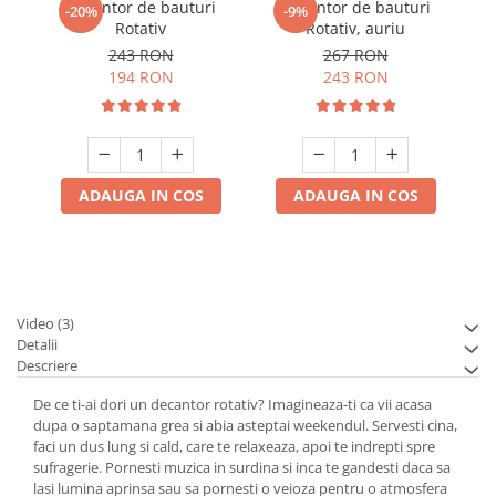
Decantor de bauturi
Decantor de bauturi
Se
-20%
-9%
Rotativ
Rotativ, auriu
P
243 RON
267 RON
194 RON
243 RON
ADAUGA IN COS
ADAUGA IN COS
Video
(3)
Detalii
Descriere
De ce ti-ai dori un decantor rotativ? Imagineaza-ti ca vii acasa
dupa o saptamana grea si abia asteptai weekendul. Servesti cina,
faci un dus lung si cald, care te relaxeaza, apoi te indrepti spre
sufragerie. Pornesti muzica in surdina si inca te gandesti daca sa
lasi lumina aprinsa sau sa pornesti o veioza pentru o atmosfera