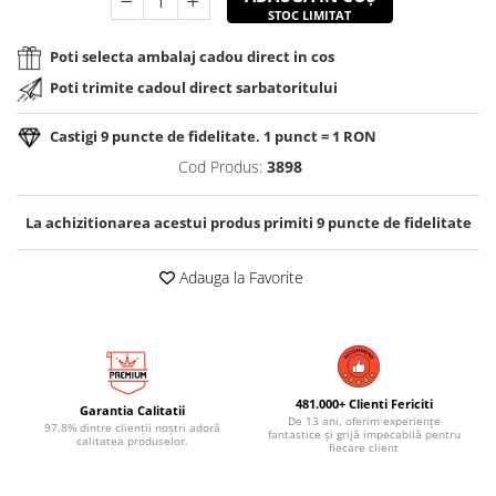
STOC LIMITAT
Poti selecta ambalaj cadou direct in cos
Poti trimite cadoul direct sarbatoritului
Castigi
9
puncte de fidelitate. 1 punct = 1 RON
Cod Produs:
3898
La achizitionarea acestui produs primiti
9
puncte de fidelitate
Adauga la Favorite
481.000+ Clienti Fericiti
Garantia Calitatii
De 13 ani, oferim experiențe
97.8% dintre clienții noștri adoră
fantastice și grijă impecabilă pentru
calitatea produselor.
fiecare client