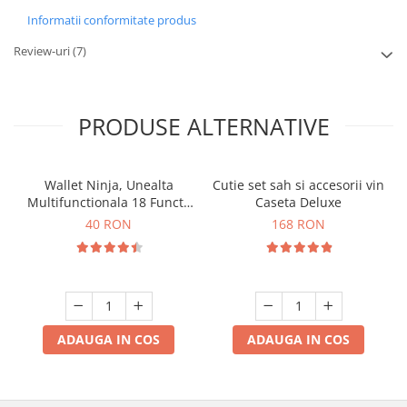
Informatii conformitate produs
Review-uri
(7)
PRODUSE ALTERNATIVE
Wallet Ninja, Unealta
Cutie set sah si accesorii vin
Multifunctionala 18 Functii
Caseta Deluxe
Care Incape in Orice
40 RON
168 RON
Portofel
ADAUGA IN COS
ADAUGA IN COS