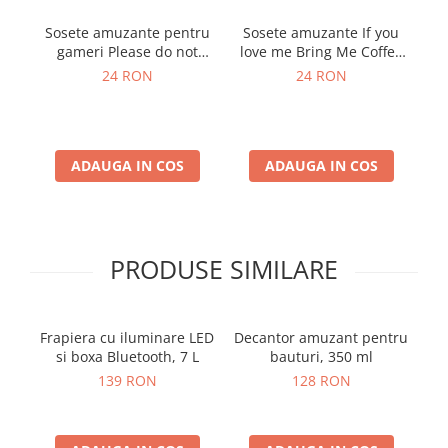
Sosete amuzante pentru
Sosete amuzante If you
S
gameri Please do not
love me Bring Me Coffee
disturb
Briose roz
24 RON
24 RON
ADAUGA IN COS
ADAUGA IN COS
PRODUSE SIMILARE
Frapiera cu iluminare LED
Decantor amuzant pentru
si boxa Bluetooth, 7 L
bauturi, 350 ml
139 RON
128 RON