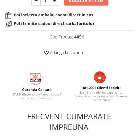
ADAUGA IN COS
Poti selecta ambalaj cadou direct in cos
Poti trimite cadoul direct sarbatoritului
Cod Produs:
4051
Adauga la Favorite
481.000+ Clienti Fericiti
Garantia Calitatii
De 13 ani, oferim experiențe
97.8% dintre clienții noștri adoră
fantastice și grijă impecabilă pentru
calitatea produselor.
fiecare client
FRECVENT CUMPARATE
IMPREUNA