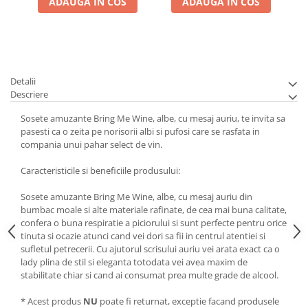
ADAUGA IN COS
ADAUGA IN COS
Detalii
Descriere
Sosete amuzante Bring Me Wine, albe, cu mesaj auriu, te invita sa
pasesti ca o zeita pe norisorii albi si pufosi care se rasfata in
compania unui pahar select de vin.
Caracteristicile si beneficiile produsului:
Sosete amuzante Bring Me Wine, albe, cu mesaj auriu din
bumbac moale si alte materiale rafinate, de cea mai buna calitate,
confera o buna respiratie a piciorului si sunt perfecte pentru orice
tinuta si ocazie atunci cand vei dori sa fii in centrul atentiei si
sufletul petrecerii. Cu ajutorul scrisului auriu vei arata exact ca o
lady plina de stil si eleganta totodata vei avea maxim de
stabilitate chiar si cand ai consumat prea multe grade de alcool.
* Acest produs
NU
poate fi returnat, exceptie facand produsele