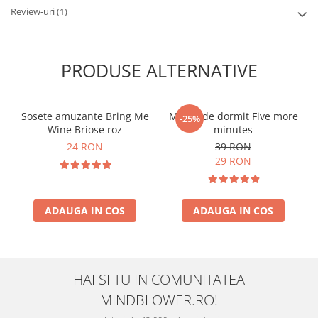
Review-uri
(1)
PRODUSE ALTERNATIVE
Sosete amuzante Bring Me
Masca de dormit Five more
-25%
Wine Briose roz
minutes
24 RON
39 RON
29 RON
ADAUGA IN COS
ADAUGA IN COS
HAI SI TU IN COMUNITATEA
MINDBLOWER.RO!