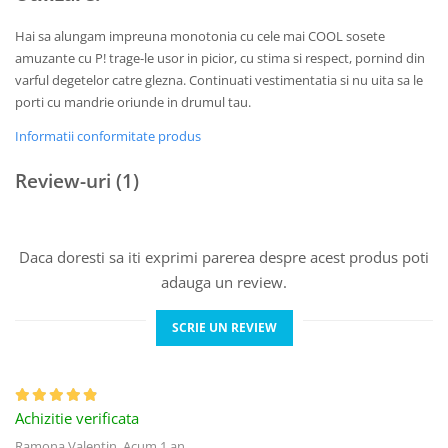
Hai sa alungam impreuna monotonia cu cele mai COOL sosete
amuzante cu P! trage-le usor in picior, cu stima si respect, pornind din
varful degetelor catre glezna. Continuati vestimentatia si nu uita sa le
porti cu mandrie oriunde in drumul tau.
Informatii conformitate produs
Review-uri
(1)
Daca doresti sa iti exprimi parerea despre acest produs poti
adauga un review.
SCRIE UN REVIEW
Achizitie verificata
Ramona Valentin,
Acum 1 an