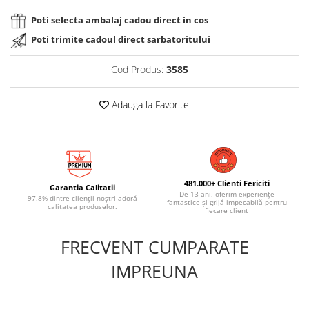
Poti selecta ambalaj cadou direct in cos
Poti trimite cadoul direct sarbatoritului
Cod Produs:
3585
Adauga la Favorite
481.000+ Clienti Fericiti
Garantia Calitatii
De 13 ani, oferim experiențe
97.8% dintre clienții noștri adoră
fantastice și grijă impecabilă pentru
calitatea produselor.
fiecare client
FRECVENT CUMPARATE
IMPREUNA