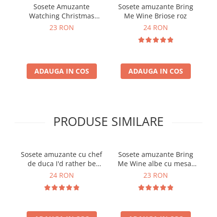
Sosete Amuzante
Sosete amuzante Bring
So
Watching Christmas
Me Wine Briose roz
Movies
23 RON
24 RON
ADAUGA IN COS
ADAUGA IN COS
PRODUSE SIMILARE
Sosete amuzante cu chef
Sosete amuzante Bring
S
de duca I'd rather be
Me Wine albe cu mesaj
Me
hiking
auriu
24 RON
23 RON