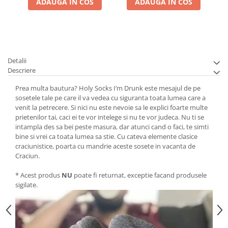
ADAUGA IN COS
ADAUGA IN COS
Detalii
Descriere
Prea multa bautura? Holy Socks I’m Drunk este mesajul de pe
sosetele tale pe care il va vedea cu siguranta toata lumea care a
venit la petrecere. Si nici nu este nevoie sa le explici foarte multe
prietenilor tai, caci ei te vor intelege si nu te vor judeca. Nu ti se
intampla des sa bei peste masura, dar atunci cand o faci, te simti
bine si vrei ca toata lumea sa stie. Cu cateva elemente clasice
craciunistice, poarta cu mandrie aceste sosete in vacanta de
Craciun.
* Acest produs
NU
poate fi returnat, exceptie facand produsele
sigilate.