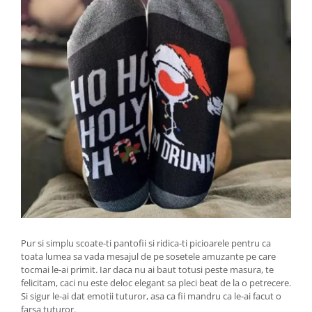
Pur si simplu scoate-ti pantofii si ridica-ti picioarele pentru ca
toata lumea sa vada mesajul de pe sosetele amuzante pe care
tocmai le-ai primit. Iar daca nu ai baut totusi peste masura, te
felicitam, caci nu este deloc elegant sa pleci beat de la o petrecere.
Si sigur le-ai dat emotii tuturor, asa ca fii mandru ca le-ai facut o
farsa tuturor.