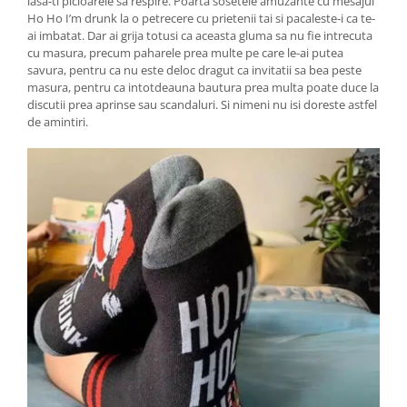
lasa-ti picioarele sa respire. Poarta sosetele amuzante cu mesajul
Ho Ho I’m drunk la o petrecere cu prietenii tai si pacaleste-i ca te-
ai imbatat. Dar ai grija totusi ca aceasta gluma sa nu fie intrecuta
cu masura, precum paharele prea multe pe care le-ai putea
savura, pentru ca nu este deloc dragut ca invitatii sa bea peste
masura, pentru ca intotdeauna bautura prea multa poate duce la
discutii prea aprinse sau scandaluri. Si nimeni nu isi doreste astfel
de amintiri.