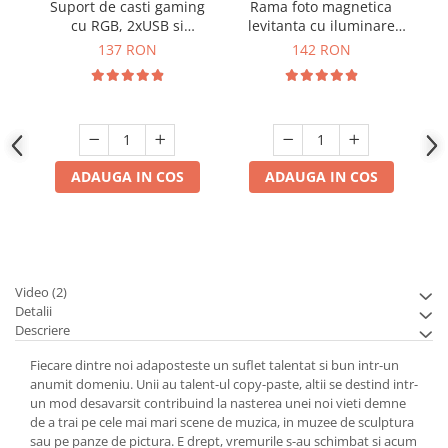
Suport de casti gaming
Rama foto magnetica
Ki
cu RGB, 2xUSB si
levitanta cu iluminare
antiderapant, Disco-
RGB
137 RON
142 RON
stand
ADAUGA IN COS
ADAUGA IN COS
Video
(2)
Detalii
Descriere
Fiecare dintre noi adaposteste un suflet talentat si bun intr-un
anumit domeniu. Unii au talent-ul copy-paste, altii se destind intr-
un mod desavarsit contribuind la nasterea unei noi vieti demne
de a trai pe cele mai mari scene de muzica, in muzee de sculptura
sau pe panze de pictura. E drept, vremurile s-au schimbat si acum