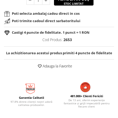
STOC LIMITAT
Poti selecta ambalaj cadou direct in cos
Poti trimite cadoul direct sarbatoritului
Castigi
4
puncte de fidelitate. 1 punct = 1 RON
Cod Produs:
2653
La achizitionarea acestui produs primiti
4
puncte de fidelitate
Adauga la Favorite
481.000+ Clienti Fericiti
Garantia Calitatii
De 13 ani, oferim experiențe
97.8% dintre clienții noștri adoră
fantastice și grijă impecabilă pentru
calitatea produselor.
fiecare client