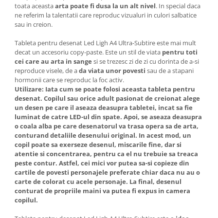
toata aceasta
arta poate fi dusa la un alt nivel
. In special daca
ne referim la talentatii care reproduc vizualuri in culori salbatice
sau in creion.
Tableta pentru desenat Led Ligh A4 Ultra-Subtire este mai mult
decat un accesoriu copy-paste. Este un stil de viata
pentru toti
cei care au arta in sange
si se trezesc zi de zi cu dorinta de a-si
reproduce visele, de a
da viata unor povesti
sau de a stapani
hormonii care se reproduc la foc activ.
Utilizare:
Iata cum se poate folosi aceasta tableta pentru
desenat. Copilul sau orice adult pasionat de creionat alege
un desen pe care il aseaza deasupra tabletei, incat sa fie
luminat de catre LED-ul din spate. Apoi, se aseaza deasupra
o coala alba pe care desenatorul va trasa opera sa de arta,
conturand detaliile desenului original. In acest mod, un
copil poate sa exerseze desenul, miscarile fine, dar si
atentie si concentrarea, pentru ca el nu trebuie sa treaca
peste contur. Astfel, cei mici vor putea sa-si copieze din
cartile de povesti personajele preferate chiar daca nu au o
carte de colorat cu acele personaje. La final, desenul
conturat de propriile maini va putea fi expus in camera
copilul.