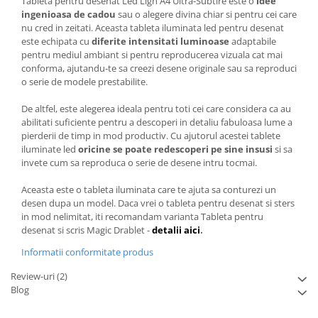
Tableta pentru desenat Led Ligh A4 Ultra-Subtire este o
idee
ingenioasa de cadou
sau o alegere divina chiar si pentru cei care
nu cred in zeitati. Aceasta tableta iluminata led pentru desenat
este echipata cu
diferite intensitati luminoase
adaptabile
pentru mediul ambiant si pentru reproducerea vizuala cat mai
conforma, ajutandu-te sa creezi desene originale sau sa reproduci
o serie de modele prestabilite.
De altfel, este alegerea ideala pentru toti cei care considera ca au
abilitati suficiente pentru a descoperi in detaliu fabuloasa lume a
pierderii de timp in mod productiv. Cu ajutorul acestei tablete
iluminate led
oricine se poate redescoperi pe sine insusi
si sa
invete cum sa reproduca o serie de desene intru tocmai.
Aceasta este o tableta iluminata care te ajuta sa conturezi un
desen dupa un model. Daca vrei o tableta pentru desenat si sters
in mod nelimitat, iti recomandam varianta Tableta pentru
desenat si scris Magic Drablet -
detalii aici
.
Informatii conformitate produs
Review-uri
(2)
Blog