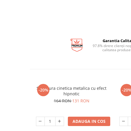
Garantia Calita
97.8% dintre clienții no
calitatea produse
Sculptura cinetica metalica cu efect
-20%
-20
hipnotic
164 RON
131 RON
ADAUGA IN COS