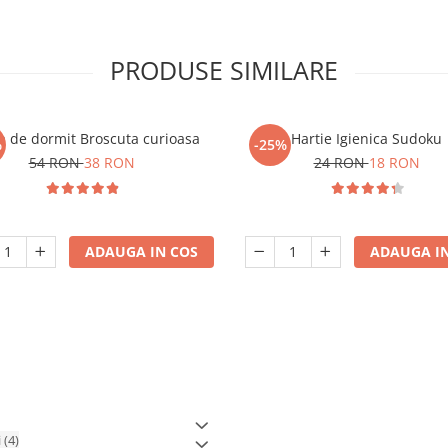
PRODUSE SIMILARE
 de dormit Broscuta curioasa
Hartie Igienica Sudoku
%
-25%
54 RON
38 RON
24 RON
18 RON
ADAUGA IN COS
ADAUGA IN
i
(4)