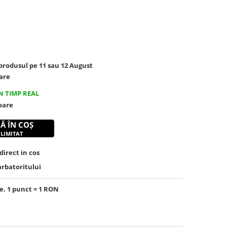
rodusul pe 11 sau 12 August
are
N TIMP REAL
toare
Ă ÎN COȘ
 LIMITAT
irect in cos
arbatoritului
e. 1 punct = 1 RON