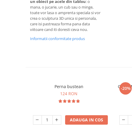
un obiect pe acele din tablou
: o
mana, o jucarie, un cub sau o minge,
toate vor lasa o amprenta speciala si vor
crea o sculptura 3D unica si personala,
care isi pastreaza forma pana data
viitoare cand iti doresti ceva nou.
Informatii conformitate produs
Perna bustean
Cubul M
-20%
124 RON
ADAUGA IN COS