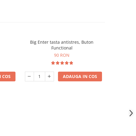
Big Enter tasta antistres, Buton
Joc de Baut 
-70%
Functional
Shot
90 RON
9
 COS
ADAUGA IN COS