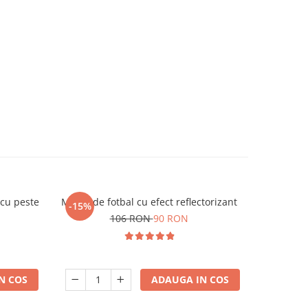
cu peste
Minge de fotbal cu efect reflectorizant
Lampa cu
-15%
106 RON
90 RON
N COS
ADAUGA IN COS