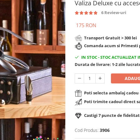
Valiza Deluxe cu acces
6 Review-uri
175 RON
Transport Gratuit > 300 lei
Comanda acum si Primesti p
IN STOC
-
STOC ACTUALIZAT I
Durata de livrare:
1-2 zile lucra
ADAUG
Poti selecta ambalaj cadou d
Poti trimite cadoul direct s
Castigi
7
puncte de fidelitat
Cod Produs:
3906