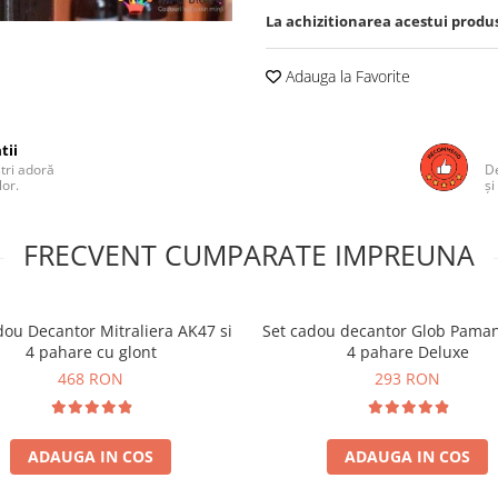
La achizitionarea acestui produ
Adauga la Favorite
tii
ștri adoră
De
lor.
și
FRECVENT CUMPARATE IMPREUNA
dou Decantor Mitraliera AK47 si
Set cadou decantor Glob Paman
4 pahare cu glont
4 pahare Deluxe
468 RON
293 RON
ADAUGA IN COS
ADAUGA IN COS