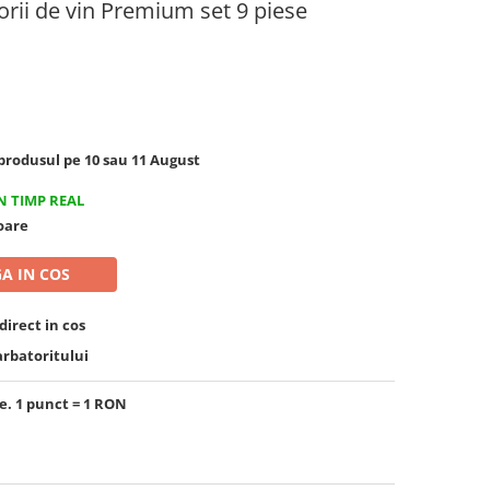
orii de vin Premium set 9 piese
rodusul pe 10 sau 11 August
N TIMP REAL
toare
A IN COS
irect in cos
arbatoritului
e. 1 punct = 1 RON