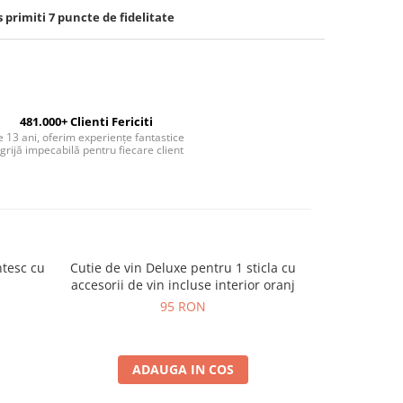
s primiti
7
puncte de fidelitate
481.000+ Clienti Fericiti
 13 ani, oferim experiențe fantastice
 grijă impecabilă pentru fiecare client
tesc cu
Cutie de vin Deluxe pentru 1 sticla cu
Decantor ae
accesorii de vin incluse interior oranj
curat
95 RON
ADAUGA IN COS
A