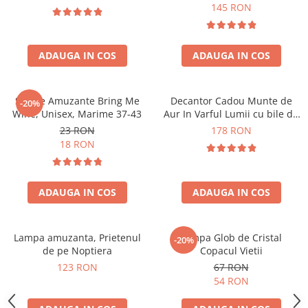
Forma C
145 RON
ADAUGA IN COS
ADAUGA IN COS
Sosete Amuzante Bring Me
Decantor Cadou Munte de
-20%
Wine, Unisex, Marime 37-43
Aur In Varful Lumii cu bile de
curatare
23 RON
178 RON
18 RON
ADAUGA IN COS
ADAUGA IN COS
Lampa amuzanta, Prietenul
Lampa Glob de Cristal
-20%
de pe Noptiera
Copacul Vietii
123 RON
67 RON
54 RON