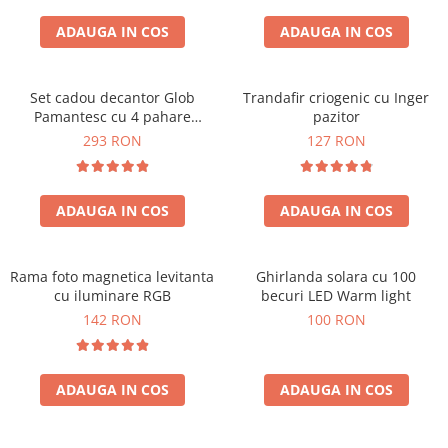
Cadouri Sfantul Andrei
Cadouri Fete
Cani si Termosuri
Cadouri Sfantul Alexandru
ADAUGA IN COS
ADAUGA IN COS
Pentru Copilul din tine
Jocuri si Puzzle
Cadouri Sfanta Ana
Cadouri Haioase
Produse pentru Calatorie
Cadouri Constantin si Elena
Set cadou decantor Glob
Trandafir criogenic cu Inger
Cadouri de Casa Noua
Seturi de caligrafie
Pamantesc cu 4 pahare
pazitor
Cadouri Sfanta Maria
Cadouri Majorat
Deluxe
293 RON
127 RON
Cadouri Sfintii Mihail si Gavriil
Cadouri pentru Nasi
Cadouri pentru Bunici
ADAUGA IN COS
ADAUGA IN COS
Cadouri pentru Prieteni
Cadouri pentru Sefi
Rama foto magnetica levitanta
Ghirlanda solara cu 100
Cel ce are tot
cu iluminare RGB
becuri LED Warm light
Cadouri Nunta si Cununie civila
142 RON
100 RON
ADAUGA IN COS
ADAUGA IN COS