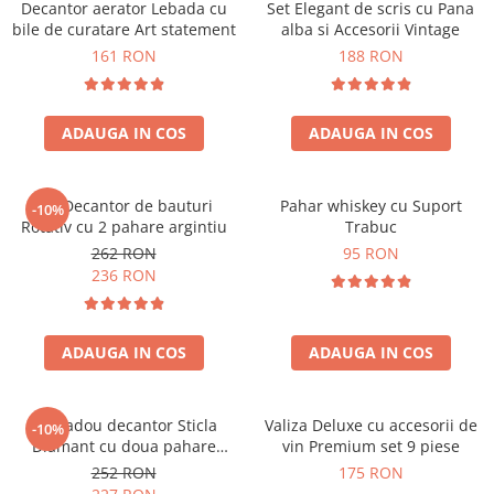
Decantor aerator Lebada cu
Set Elegant de scris cu Pana
bile de curatare Art statement
alba si Accesorii Vintage
161 RON
188 RON
ADAUGA IN COS
ADAUGA IN COS
Set Decantor de bauturi
Pahar whiskey cu Suport
-10%
Rotativ cu 2 pahare argintiu
Trabuc
262 RON
95 RON
236 RON
ADAUGA IN COS
ADAUGA IN COS
Set cadou decantor Sticla
Valiza Deluxe cu accesorii de
-10%
Diamant cu doua pahare
vin Premium set 9 piese
Deluxe
252 RON
175 RON