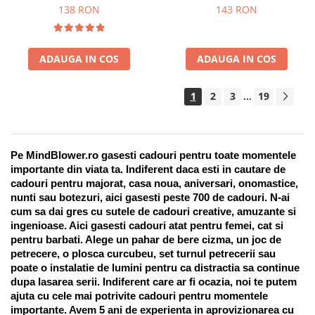
Suport pentru stilou, 9 piese
138 RON
143 RON
ADAUGA IN COS
ADAUGA IN COS
1
2
3
19
...
Pe MindBlower.ro gasesti cadouri pentru toate momentele 
importante din viata ta. Indiferent daca esti in cautare de 
cadouri pentru majorat, casa noua, aniversari, onomastice, 
nunti sau botezuri, aici gasesti peste 700 de cadouri. N-ai 
cum sa dai gres cu sutele de cadouri creative, amuzante si 
ingenioase. Aici gasesti cadouri atat pentru femei, cat si 
pentru barbati. Alege un pahar de bere cizma, un joc de 
petrecere, o plosca curcubeu, set turnul petrecerii sau 
poate o instalatie de lumini pentru ca distractia sa continue 
dupa lasarea serii. Indiferent care ar fi ocazia, noi te putem 
ajuta cu cele mai potrivite cadouri pentru momentele 
importante. Avem 5 ani de experienta in aprovizionarea cu 