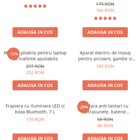
179 RON
166 RON
ADAUGA IN COS
ADAUGA IN COS
Masuta pliabila pentru laptop
Aparat electric de masaj
-15%
cu inaltime ajustabila
pentru picioare, gambe si
brate
297 RON
189 RON
252 RON
ADAUGA IN COS
ADAUGA IN COS
Frapiera cu iluminare LED si
Bratara anti tantari cu
-20%
boxa Bluetooth, 7 L
ultrasunete, baterie
reincarcabila 90mAh
139 RON
58 RON
46 RON
ADAUGA IN COS
ADAUGA IN COS