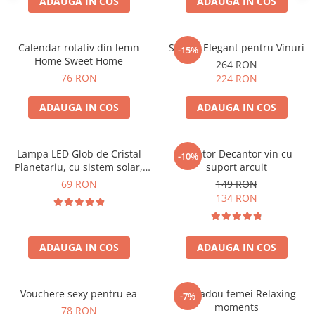
ADAUGA IN COS
ADAUGA IN COS
Calendar rotativ din lemn
Suport Elegant pentru Vinuri
-15%
Home Sweet Home
264 RON
76 RON
224 RON
ADAUGA IN COS
ADAUGA IN COS
Lampa LED Glob de Cristal
Aerator Decantor vin cu
-10%
Planetariu, cu sistem solar,
suport arcuit
cadou captivant
69 RON
149 RON
134 RON
ADAUGA IN COS
ADAUGA IN COS
Vouchere sexy pentru ea
Set cadou femei Relaxing
-7%
moments
78 RON