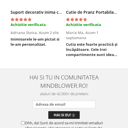
Suport decorativ inima cu mesaje, Cadou cu suflet
Cutie de Pranz Portabila cu Compartimente
Achizitie verificata
Achizitie verificata
Ach
Adriana Stoica,
Acum 2 zile
Maria Ma,
Acum 1
Sof
saptamana
Inimioarele le-am pictat si
Umb
le-am personalizat.
Cutia este foarte practică și
poz
încăpătoare. Cele trei
ori
compartimente sunt ideale
chi
pentru a separa
Mat
alimentele, iar închiderea
se 
este sigură, fără scurgeri. O
dim
folosesc aproape zilnic la
pot
HAI SI TU IN COMUNITATEA
serviciu și sunt foarte
mul
MINDBLOWER.RO!
mulțumită.
rec
ceva
alaturi de 42.000+ de prieteni
Ohh, da! Sunt de acord sa-mi trimiteti emailuri