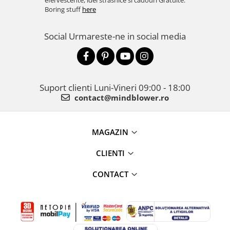
efervescente, idei strasnice si cadouri Gratuite.
Boring stuff
here
Social
Urmareste-ne in social media
Suport clienti
Luni-Vineri 09:00 - 18:00
contact@mindblower.ro
MAGAZIN
CLIENTI
CONTACT