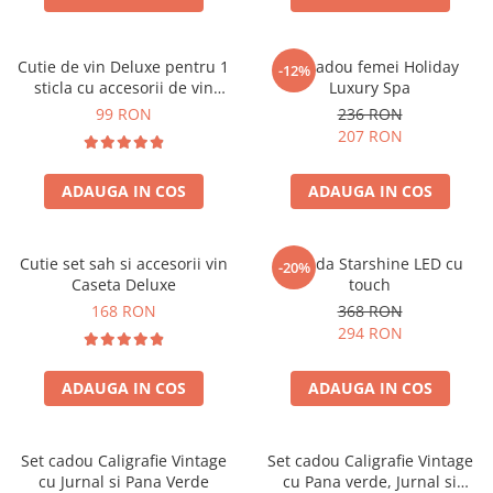
Cutie de vin Deluxe pentru 1
Set cadou femei Holiday
-12%
sticla cu accesorii de vin
Luxury Spa
incluse piele ecologica de
99 RON
236 RON
crocodil
207 RON
ADAUGA IN COS
ADAUGA IN COS
Cutie set sah si accesorii vin
Oglinda Starshine LED cu
-20%
Caseta Deluxe
touch
168 RON
368 RON
294 RON
ADAUGA IN COS
ADAUGA IN COS
Set cadou Caligrafie Vintage
Set cadou Caligrafie Vintage
cu Jurnal si Pana Verde
cu Pana verde, Jurnal si