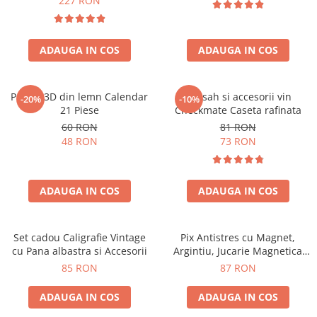
227 RON
ADAUGA IN COS
ADAUGA IN COS
Puzzle 3D din lemn Calendar
Set sah si accesorii vin
-20%
-10%
21 Piese
Checkmate Caseta rafinata
60 RON
81 RON
48 RON
73 RON
ADAUGA IN COS
ADAUGA IN COS
Set cadou Caligrafie Vintage
Pix Antistres cu Magnet,
cu Pana albastra si Accesorii
Argintiu, Jucarie Magnetica
pentru Birou
85 RON
87 RON
ADAUGA IN COS
ADAUGA IN COS