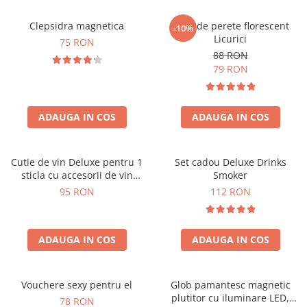
Clepsidra magnetica
Ceas de perete florescent
-10%
Licurici
75 RON
88 RON
79 RON
ADAUGA IN COS
ADAUGA IN COS
Cutie de vin Deluxe pentru 1
Set cadou Deluxe Drinks
sticla cu accesorii de vin
Smoker
incluse interior oranj
95 RON
112 RON
ADAUGA IN COS
ADAUGA IN COS
Vouchere sexy pentru el
Glob pamantesc magnetic
plutitor cu iluminare LED,
78 RON