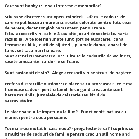
Care sunt hobbyurile sau interesele membrilor?
Stiu sa se distreze? Sunt open- minded? - Ofera-le cadouri de
care se pot bucura impreuna: sosete colorate pentru toti, ceas
de perete, decantor glob pamantesc, panou rama
foto, accesorii vin , sah in 3 sau alte jocuri de societate, harta
razuibila . Alte idei minunate sunt șorț de bucătărie, cană
termosensibilă , cutii de bijuterii, pijamale dama, aparat de
tuns , set tacamuri haioase,
Sunt atenti cu sanatatea lor? - uita-te la cadourile de wellness,
sosete amuzante, cardurile self care.
Sunt pasionati de vin? - Alege accesorii vin pentru zi de naștere.
Prefera distractiile outdoor? Le place sa calatoreasca? - cele mai
frumoase cadouri pentru familiile cu gand la vacante sunt
harta razuibila, jurnalele de calatorie sau kitul de
supravietuire
Le place sa se uite impreuna la film? - Punct ochit: patura cu
maneci pentru doua persoane.
Tocmai s-au mutat in casa noua? - pregateste-te sa fii suprins cu
o multime de cadouri de familie pentru Craciun stil home and