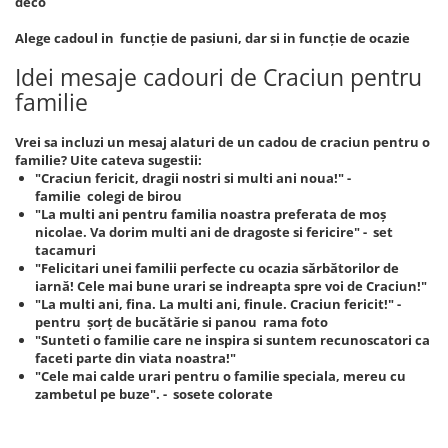
deco
Alege cadoul in funcție de pasiuni, dar si in funcție de ocazie
Idei mesaje cadouri de Craciun pentru
familie
Vrei sa incluzi un mesaj alaturi de un cadou de craciun pentru o
familie? Uite cateva sugestii:
"Craciun fericit, dragii nostri si multi ani noua!" -
familie colegi de birou
"La multi ani pentru familia noastra preferata de moș
nicolae. Va dorim multi ani de dragoste si fericire" - set
tacamuri
"Felicitari unei familii perfecte cu ocazia sărbătorilor de
iarnă! Cele mai bune urari se indreapta spre voi de Craciun!"
"La multi ani, fina. La multi ani, finule. Craciun fericit!" -
pentru șorț de bucătărie si panou rama foto
"Sunteti o familie care ne inspira si suntem recunoscatori ca
faceti parte din viata noastra!"
"Cele mai calde urari pentru o familie speciala, mereu cu
zambetul pe buze". - sosete colorate