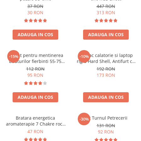
37 RON
447 RON
30 RON
313 RON
ADAUGA IN COS
ADAUGA IN COS
Aparat pentru mentinerea
Rucsac calatorie si laptop
-15%
-10%
bauturilor fierbinti 55-75
rigid Hard Shell, Antifurt cu
grade
port USB, Waterproof,
112 RON
192 RON
44x30x17 cm,
95 RON
173 RON
Compartimentare inteligenta,
Unisex, Negru
ADAUGA IN COS
ADAUGA IN COS
Bratara energetica
Set Turnul Petrecerii
-30%
aromaterapie 7 Chakre roca
131 RON
vulcanica
47 RON
92 RON