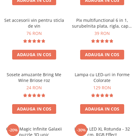
ADAUGA IN COS
ADAUGA IN COS
Set accesorii vin pentru sticla
Pix multifunctional 6 in 1,
de vin
surubelnita plata, rigla, capat
touchscreen, nivela cu bula
76 RON
39 RON
ADAUGA IN COS
ADAUGA IN COS
Sosete amuzante Bring Me
Lampa cu LED-uri in Forme
Wine Briose roz
Colorate
24 RON
129 RON
ADAUGA IN COS
ADAUGA IN COS
Cubul Magic Infinite Galaxii
Lampa LED XL Rotunda - 32
-20%
-30%
puzzle 3D unic
cm, RGB Effect