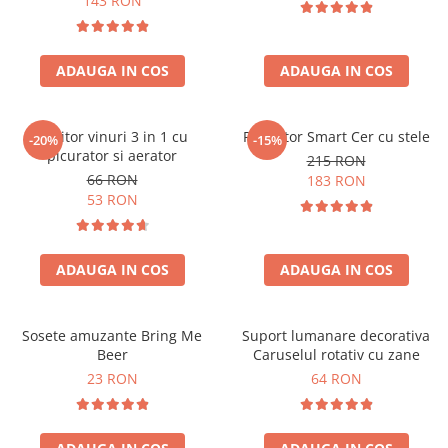
143 RON
ADAUGA IN COS
ADAUGA IN COS
Racitor vinuri 3 in 1 cu
Proiector Smart Cer cu stele
-20%
-15%
picurator si aerator
215 RON
66 RON
183 RON
53 RON
ADAUGA IN COS
ADAUGA IN COS
Sosete amuzante Bring Me
Suport lumanare decorativa
Beer
Caruselul rotativ cu zane
23 RON
64 RON