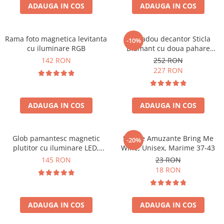
Cadouri Zodia Pesti
Cadouri Sfantul Andrei
ADAUGA IN COS
ADAUGA IN COS
Cadouri Fete
Cani si Termosuri
Cadouri Sfantul Alexandru
Pentru Copilul din tine
Jocuri si Puzzle
Cadouri Sfanta Ana
Cadouri Haioase
Rama foto magnetica levitanta
Set cadou decantor Sticla
-10%
Produse pentru Calatorie
Cadouri Constantin si Elena
cu iluminare RGB
Diamant cu doua pahare
Cadouri de Casa Noua
Seturi de caligrafie
Deluxe
142 RON
252 RON
Cadouri Sfanta Maria
Cadouri Majorat
227 RON
Cadouri Sfintii Mihail si Gavriil
Cadouri pentru Nasi
Cadouri pentru Bunici
ADAUGA IN COS
ADAUGA IN COS
Cadouri pentru Prieteni
Cadouri pentru Sefi
Glob pamantesc magnetic
Sosete Amuzante Bring Me
-20%
Cel ce are tot
plutitor cu iluminare LED,
Wine, Unisex, Marime 37-43
Forma C
Cadouri Nunta si Cununie civila
145 RON
23 RON
18 RON
ADAUGA IN COS
ADAUGA IN COS