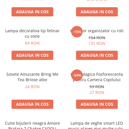
ADAUGA IN COS
ADAUGA IN COS
Lampa decorativa tip felinar
Carucior organizator cu roti
-15%
cu stele
154 RON
69 RON
131 RON
ADAUGA IN COS
ADAUGA IN COS
Sosete Amuzante Bring Me
Luna Magica Fosforescenta
-54%
Tea Briose albe
pentru Camera Copilului
24 RON
59 RON
27 RON
ADAUGA IN COS
ADAUGA IN COS
Cutie bijuterii neagra Amore
Lampa de veghe smart LED
Bratara 7 Chakre CADOU
music player mai multe culori