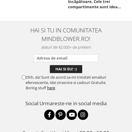
încăpătoare. Cele trei
ori
compartimente sunt ideale
chi
pentru a separa
Mat
alimentele, iar închiderea
se 
este sigură, fără scurgeri. O
dim
folosesc aproape zilnic la
pot
HAI SI TU IN COMUNITATEA
serviciu și sunt foarte
mul
MINDBLOWER.RO!
mulțumită.
rec
ceva
alaturi de 42.000+ de prieteni
Ohh, da! Sunt de acord sa-mi trimiteti emailuri
efervescente, idei strasnice si cadouri Gratuite.
Boring stuff
here
Social
Urmareste-ne in social media