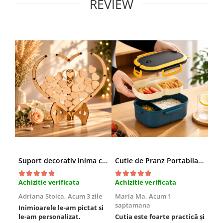
REVIEW
Suport decorativ inima cu mesaje, Cadou cu suflet
Cutie de Pranz Portabila cu Compartimente
Achizitie verificata
Achizitie verificata
Ach
Adriana Stoica,
Acum 3 zile
Maria Ma,
Acum 1
Sof
saptamana
Inimioarele le-am pictat si
Umb
le-am personalizat.
Cutia este foarte practică și
poz