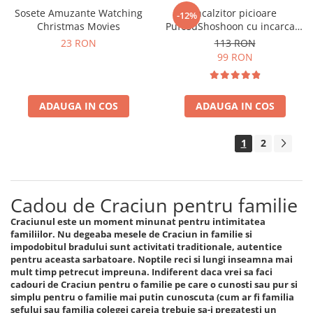
Sosete Amuzante Watching
Incalzitor picioare
-12%
Christmas Movies
PufosuShoshoon cu incarcare
USB
23 RON
113 RON
99 RON
ADAUGA IN COS
ADAUGA IN COS
1
2
Cadou de Craciun pentru familie
Craciunul este un moment minunat pentru intimitatea
familiilor. Nu degeaba mesele de Craciun in familie si
impodobitul bradului sunt activitati traditionale, autentice
pentru aceasta sarbatoare. Noptile reci si lungi inseamna mai
mult timp petrecut impreuna. Indiferent daca vrei sa faci
cadouri de Craciun pentru o familie pe care o cunosti sau pur si
simplu pentru o familie mai putin cunoscuta (cum ar fi familia
sefului sau familia colegei careia trebuie sa-i pregatesti un