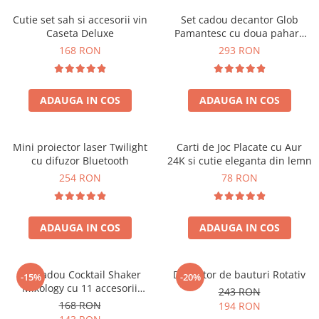
Cutie set sah si accesorii vin
Set cadou decantor Glob
Caseta Deluxe
Pamantesc cu doua pahare
Deluxe
168 RON
293 RON
ADAUGA IN COS
ADAUGA IN COS
Mini proiector laser Twilight
Carti de Joc Placate cu Aur
cu difuzor Bluetooth
24K si cutie eleganta din lemn
254 RON
78 RON
ADAUGA IN COS
ADAUGA IN COS
Set cadou Cocktail Shaker
Decantor de bauturi Rotativ
-15%
-20%
Mixology cu 11 accesorii
243 RON
750ml Argintiu
168 RON
194 RON