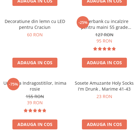
ADAUGA IN COS
ADAUGA IN COS
Decoratiune din lemn cu LED
Powerbank cu incalzire
-25%
pentru Craciun
pentru maini 55 grade
Bucuria frigurosilor
60 RON
127 RON
10000mAh
95 RON
ADAUGA IN COS
ADAUGA IN COS
Umbrela Indragostitilor, Inima
Sosete Amuzante Holy Socks
-75%
rosie
I'm Drunk , Marime 41-43
155 RON
23 RON
39 RON
ADAUGA IN COS
ADAUGA IN COS