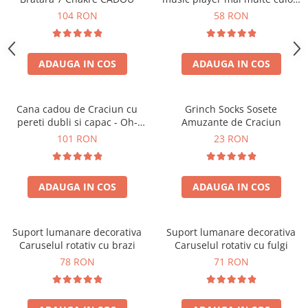
touch control handsfree
104 RON
58 RON
ADAUGA IN COS
ADAUGA IN COS
Cana cadou de Craciun cu
Grinch Socks Sosete
pereti dubli si capac - Oh-
Amuzante de Craciun
Brad-frumos
101 RON
23 RON
ADAUGA IN COS
ADAUGA IN COS
Suport lumanare decorativa
Suport lumanare decorativa
Caruselul rotativ cu brazi
Caruselul rotativ cu fulgi
78 RON
71 RON