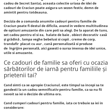
cadou de Secret Santa), aceasta colectie uriasa de idei de
cadouri de Craciun poate asigura un sezon festiv, demn de
amintit pentru totdeauna.
Decizia de a comanda anumite cadouri pentru familie de
Craciun poate fi destul de dificila, avand in vedere multitudinea
de optiuni amuzante din care poti sa alegi. De la aparat de tuns,
set cadou pentru el si ea, halate de baie , obiect decorativ casă
și grădină , lampa veghe bebelusi si copii , creme de corp,
trandafir placat cu aur , cană personalizată si produse
de îngrijire personală, aici gasesti o sursa imensa de idei unice,
utile si amuzante.
Ce cadouri de familie sa oferi cu ocazia
sărbătorilor de iarnă pentru familiile și
prietenii tai?
Cand simti ca se apropie Craciunul, este timpul sa incepi sa te
gandesti la un cadou semnificativ pentru familie, ca sa nu fii
nevoit sa iei o decizie de ultima ora.
Cand cumperi cadouri pentru familie, iata ce trebuie sa iei in
considerare: