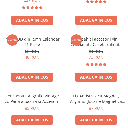
227 RON
ADAUGA IN COS
ADAUGA IN COS
Puzzle 3D din lemn Calendar
Set sah si accesorii vin
-20%
-10%
21 Piese
Checkmate Caseta rafinata
60 RON
81 RON
48 RON
73 RON
ADAUGA IN COS
ADAUGA IN COS
Set cadou Caligrafie Vintage
Pix Antistres cu Magnet,
cu Pana albastra si Accesorii
Argintiu, Jucarie Magnetica
pentru Birou
85 RON
87 RON
ADAUGA IN COS
ADAUGA IN COS