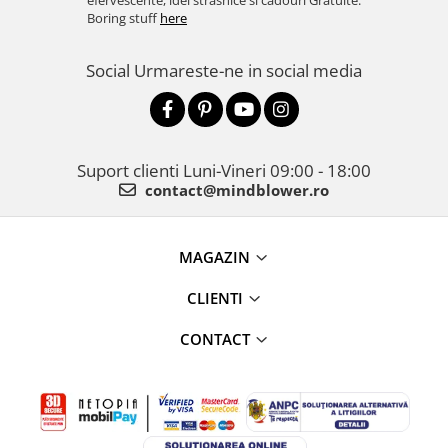
efervescente, idei strasnice si cadouri Gratuite.
Boring stuff
here
Social
Urmareste-ne in social media
Suport clienti
Luni-Vineri 09:00 - 18:00
contact@mindblower.ro
MAGAZIN
CLIENTI
CONTACT