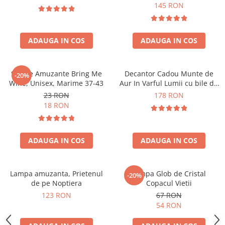
Forma C
145 RON
ADAUGA IN COS
ADAUGA IN COS
Sosete Amuzante Bring Me
Decantor Cadou Munte de
-20%
Wine, Unisex, Marime 37-43
Aur In Varful Lumii cu bile de
curatare
23 RON
178 RON
18 RON
ADAUGA IN COS
ADAUGA IN COS
Lampa amuzanta, Prietenul
Lampa Glob de Cristal
-20%
de pe Noptiera
Copacul Vietii
123 RON
67 RON
54 RON