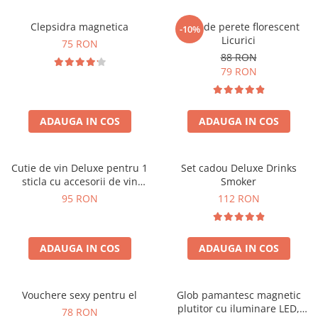
Clepsidra magnetica
Ceas de perete florescent
-10%
Licurici
75 RON
88 RON
79 RON
ADAUGA IN COS
ADAUGA IN COS
Cutie de vin Deluxe pentru 1
Set cadou Deluxe Drinks
sticla cu accesorii de vin
Smoker
incluse interior oranj
95 RON
112 RON
ADAUGA IN COS
ADAUGA IN COS
Vouchere sexy pentru el
Glob pamantesc magnetic
plutitor cu iluminare LED,
78 RON