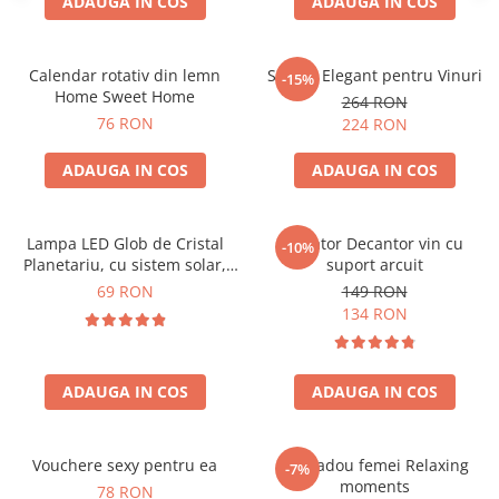
ADAUGA IN COS
ADAUGA IN COS
Calendar rotativ din lemn
Suport Elegant pentru Vinuri
-15%
Home Sweet Home
264 RON
76 RON
224 RON
ADAUGA IN COS
ADAUGA IN COS
Lampa LED Glob de Cristal
Aerator Decantor vin cu
-10%
Planetariu, cu sistem solar,
suport arcuit
cadou captivant
69 RON
149 RON
134 RON
ADAUGA IN COS
ADAUGA IN COS
Vouchere sexy pentru ea
Set cadou femei Relaxing
-7%
moments
78 RON