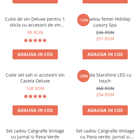
Cutie de vin Deluxe pentru 1
Set cadou femei Holiday
-12%
sticla cu accesorii de vin
Luxury Spa
incluse piele ecologica de
99 RON
236 RON
crocodil
207 RON
ADAUGA IN COS
ADAUGA IN COS
Cutie set sah si accesorii vin
Oglinda Starshine LED cu
-20%
Caseta Deluxe
touch
168 RON
368 RON
294 RON
ADAUGA IN COS
ADAUGA IN COS
Set cadou Caligrafie Vintage
Set cadou Caligrafie Vintage
cu Jurnal si Pana Verde
cu Pana verde, Jurnal si