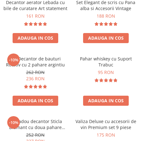
Decantor aerator Lebada cu
Set Elegant de scris cu Pana
bile de curatare Art statement
alba si Accesorii Vintage
161 RON
188 RON
ADAUGA IN COS
ADAUGA IN COS
Set Decantor de bauturi
Pahar whiskey cu Suport
-10%
Rotativ cu 2 pahare argintiu
Trabuc
262 RON
95 RON
236 RON
ADAUGA IN COS
ADAUGA IN COS
Set cadou decantor Sticla
Valiza Deluxe cu accesorii de
-10%
Diamant cu doua pahare
vin Premium set 9 piese
Deluxe
252 RON
175 RON