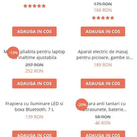
179 RON
166 RON
ADAUGA IN COS
ADAUGA IN COS
Masuta pliabila pentru laptop
Aparat electric de masaj
-15%
cu inaltime ajustabila
pentru picioare, gambe si
brate
297 RON
189 RON
252 RON
ADAUGA IN COS
ADAUGA IN COS
Frapiera cu iluminare LED si
Bratara anti tantari cu
-20%
boxa Bluetooth, 7 L
ultrasunete, baterie
reincarcabila 90mAh
139 RON
58 RON
46 RON
ADAUGA IN COS
ADAUGA IN COS