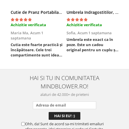
Cutie de Pranz Portabila cu Compartimente
Umbrela Indragostitilor, Inima rosie
Amb
Achizitie verificata
Achizitie verificata
Ach
Maria Ma,
Acum 1
Sofia,
Acum 1 saptamana
Pau
saptamana
Umbrela este exact ca în
Foa
Cutia este foarte practică și
poze. Este un cadou
Est
încăpătoare. Cele trei
original pentru un cuplu și
compartimente sunt ideale
chiar atrage atenția.
pentru a separa
Materialul este rezistent,
alimentele, iar închiderea
se deschide ușor, iar
este sigură, fără scurgeri. O
dimensiunea este
folosesc aproape zilnic la
potrivită. Sunt foarte
HAI SI TU IN COMUNITATEA
serviciu și sunt foarte
mulțumită de achiziție și o
MINDBLOWER.RO!
mulțumită.
recomand celor care vor
ceva ...
alaturi de 42.000+ de prieteni
Ohh, da! Sunt de acord sa-mi trimiteti emailuri