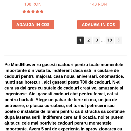
Suport pentru stilou, 9 piese
138 RON
143 RON
ADAUGA IN COS
ADAUGA IN COS
1
2
3
19
...
Pe MindBlower.ro gasesti cadouri pentru toate momentele 
importante din viata ta. Indiferent daca esti in cautare de 
cadouri pentru majorat, casa noua, aniversari, onomastice, 
nunti sau botezuri, aici gasesti peste 700 de cadouri. N-ai 
cum sa dai gres cu sutele de cadouri creative, amuzante si 
ingenioase. Aici gasesti cadouri atat pentru femei, cat si 
pentru barbati. Alege un pahar de bere cizma, un joc de 
petrecere, o plosca curcubeu, set turnul petrecerii sau 
poate o instalatie de lumini pentru ca distractia sa continue 
dupa lasarea serii. Indiferent care ar fi ocazia, noi te putem 
ajuta cu cele mai potrivite cadouri pentru momentele 
importante. Avem 5 ani de experienta in aprovizionarea cu 