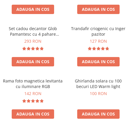
Cadouri Sfantul Andrei
Cadouri Fete
Cani si Termosuri
Cadouri Sfantul Alexandru
ADAUGA IN COS
ADAUGA IN COS
Pentru Copilul din tine
Jocuri si Puzzle
Cadouri Sfanta Ana
Cadouri Haioase
Produse pentru Calatorie
Cadouri Constantin si Elena
Set cadou decantor Glob
Trandafir criogenic cu Inger
Cadouri de Casa Noua
Seturi de caligrafie
Pamantesc cu 4 pahare
pazitor
Cadouri Sfanta Maria
Cadouri Majorat
Deluxe
293 RON
127 RON
Cadouri Sfintii Mihail si Gavriil
Cadouri pentru Nasi
Cadouri pentru Bunici
ADAUGA IN COS
ADAUGA IN COS
Cadouri pentru Prieteni
Cadouri pentru Sefi
Rama foto magnetica levitanta
Ghirlanda solara cu 100
Cel ce are tot
cu iluminare RGB
becuri LED Warm light
Cadouri Nunta si Cununie civila
142 RON
100 RON
ADAUGA IN COS
ADAUGA IN COS