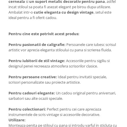
cerneala
si
un suport metalic decorativ pentru pana
, astfel
incat stiloul sa poata fi asezat elegant pe birou dupa utilizare.
Ambalat intr-o
cutie eleganta cu design vintage
, setul este
ideal pentru a fi oferit cadou.
Pentru cine este potrivit acest produs:
Pentru pasionatii de caligrafie:
Persoanele care iubesc scrisul
artistic vor aprecia eleganta stiloului cu pana si scrierea fluida.
Pentru iubitorii de stil vintage:
Accesoriile pentru sigiliu si
designul penei recreeaza atmosfera scrisorilor clasice.
Pentru persoane creative:
Ideal pentru invitatii speciale,
scrisori personalizate sau proiecte artistice.
Pentru cadouri elegante:
Un cadou original pentru aniversari,
sarbatori sau alte ocazii speciale.
Pentru colectionari:
Perfect pentru cei care apreciaza
instrumentele de scris vintage si accesoriile decorative.
Utilizare:
Monteaza penita pe stiloul cu pana si introdu varful in sticluta cu