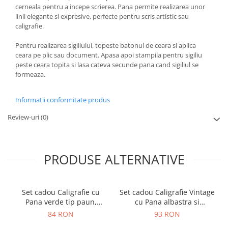
cerneala pentru a incepe scrierea. Pana permite realizarea unor
linii elegante si expresive, perfecte pentru scris artistic sau
caligrafie.
Pentru realizarea sigiliului, topeste batonul de ceara si aplica
ceara pe plic sau document. Apasa apoi stampila pentru sigiliu
peste ceara topita si lasa cateva secunde pana cand sigiliul se
formeaza.
Informatii conformitate produs
Review-uri
(0)
PRODUSE ALTERNATIVE
Set cadou Caligrafie cu
Set cadou Caligrafie Vintage
Pana verde tip paun,
cu Pana albastra si
Cerneala si Cutie Vintage, 3
Cerneala si Accesorii, 7
84 RON
93 RON
piese
piese