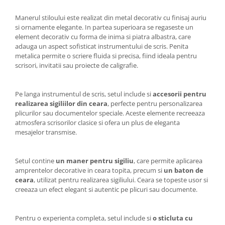
Manerul stiloului este realizat din metal decorativ cu finisaj auriu
si ornamente elegante. In partea superioara se regaseste un
element decorativ cu forma de inima si piatra albastra, care
adauga un aspect sofisticat instrumentului de scris. Penita
metalica permite o scriere fluida si precisa, fiind ideala pentru
scrisori, invitatii sau proiecte de caligrafie.
Pe langa instrumentul de scris, setul include si
accesorii pentru
realizarea sigiliilor din ceara
, perfecte pentru personalizarea
plicurilor sau documentelor speciale. Aceste elemente recreeaza
atmosfera scrisorilor clasice si ofera un plus de eleganta
mesajelor transmise.
Setul contine
un maner pentru sigiliu
, care permite aplicarea
amprentelor decorative in ceara topita, precum si
un baton de
ceara
, utilizat pentru realizarea sigiliului. Ceara se topeste usor si
creeaza un efect elegant si autentic pe plicuri sau documente.
Pentru o experienta completa, setul include si
o sticluta cu