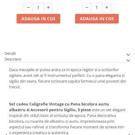
ADAUGA IN COS
ADAUGA IN COS
Detalii
Descriere
Daca mesajele ar putea arata ca in epoca regilor si a scrisorilor
sigilate, acest set ar fi instrumentul perfect. Cu o pana eleganta si
sigiliu din ceara, fiecare scrisoare capata farmecul unei povesti din
trecut.
Set cadou Caligrafie Vintage cu Pana bicolora auriu
albastru si Accesorii pentru Sigiliu, 5 piese
este un set elegant
inspirat din stilul clasic al scrisului de epoca. Pana decorativa
bicolora, cu nuante de albastru si auriu, impresioneaza prin
aspectul sau rafinat si transforma fiecare moment de scriere intr-
o experienta creativa si autentica.