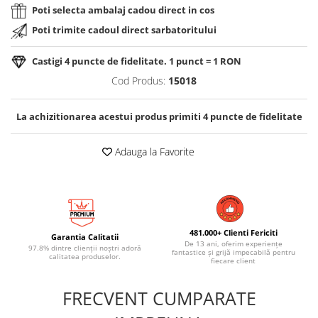
Poti selecta ambalaj cadou direct in cos
Poti trimite cadoul direct sarbatoritului
Castigi
4
puncte de fidelitate. 1 punct = 1 RON
Cod Produs:
15018
La achizitionarea acestui produs primiti
4
puncte de fidelitate
Adauga la Favorite
481.000+ Clienti Fericiti
Garantia Calitatii
De 13 ani, oferim experiențe
97.8% dintre clienții noștri adoră
fantastice și grijă impecabilă pentru
calitatea produselor.
fiecare client
FRECVENT CUMPARATE