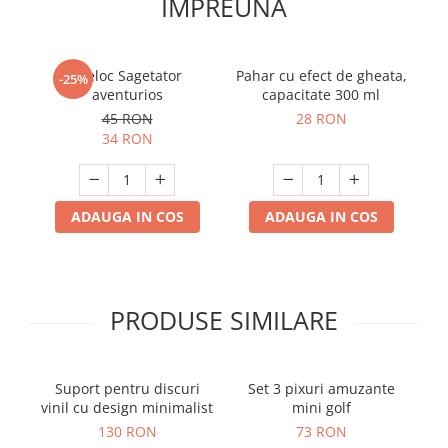
IMPREUNA
Breloc Sagetator
Pahar cu efect de gheata,
P
-25%
aventurios
capacitate 300 ml
45 RON
28 RON
34 RON
ADAUGA IN COS
ADAUGA IN COS
PRODUSE SIMILARE
Suport pentru discuri
Set 3 pixuri amuzante
vinil cu design minimalist
mini golf
de
130 RON
73 RON