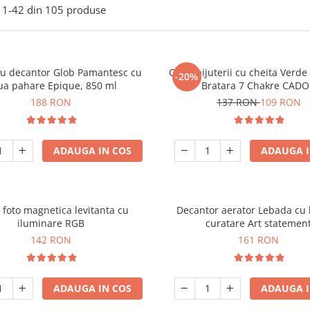
1-
42
din
105
produse
ou decantor Glob Pamantesc cu
Cutie bijuterii cu cheita Verd
-20%
ua pahare Epique, 850 ml
Bratara 7 Chakre CAD
188 RON
137 RON
109 RON
ADAUGA IN COS
ADAUGA I
foto magnetica levitanta cu
Decantor aerator Lebada cu 
iluminare RGB
curatare Art statemen
142 RON
161 RON
ADAUGA IN COS
ADAUGA I