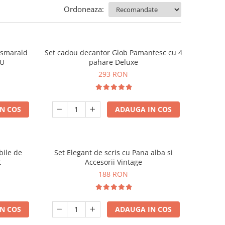
Ordoneaza:
e smarald
Set cadou decantor Glob Pamantesc cu 4
OU
pahare Deluxe
293 RON
N COS
ADAUGA IN COS
bile de
Set Elegant de scris cu Pana alba si
t
Accesorii Vintage
188 RON
N COS
ADAUGA IN COS