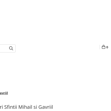
0
avriil
 Sfintii Mihail si Gavriil