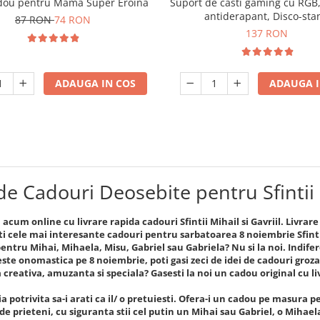
dou pentru Mama Super Eroina
Suport de casti gaming cu RGB,
antiderapant, Disco-sta
87 RON
74 RON
137 RON
ADAUGA IN COS
ADAUGA I
de Cadouri Deosebite pentru Sfintii M
cum online cu livrare rapida cadouri Sfintii Mihail si Gavriil. Livrar
ti cele mai interesante cadouri pentru sarbatoarea 8 noiembrie Sfintii M
pentru Mihai, Mihaela, Misu, Gabriel sau Gabriela? Nu si la noi. Indifer
ste onomastica pe 8 noiembrie, poti gasi zeci de idei de cadouri grozav
a creativa, amuzanta si speciala? Gasesti la noi un cadou original cu l
a potrivita sa-i arati ca il/ o pretuiesti. Ofera-i un cadou pe masura per
 de prieteni, cu siguranta stii cel putin un Mihai sau Gabriel, o Mihae