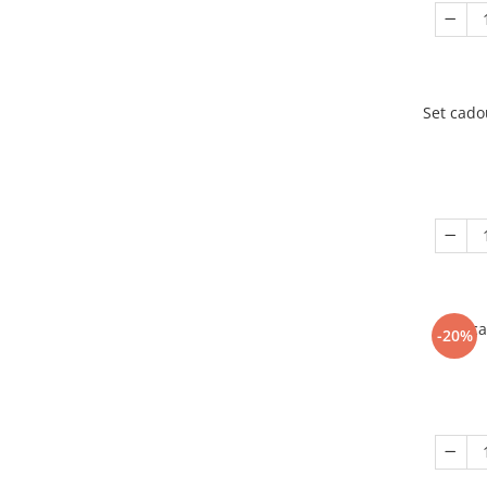
Set cado
Set c
-20%