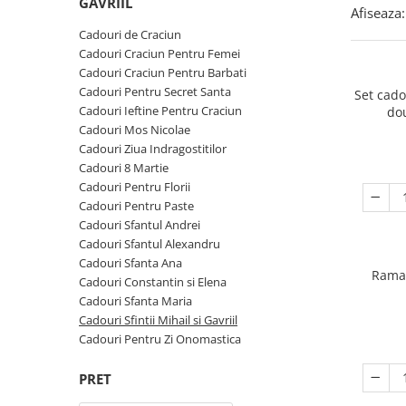
Cadouri Zodia Pesti
Cadouri Sfantul Andrei
GAVRIIL
Cadouri Fete
Afiseaza:
Cani si Termosuri
Cadouri Sfantul Alexandru
Pentru Copilul din tine
Cadouri de Craciun
Jocuri si Puzzle
Cadouri Craciun Pentru Femei
Cadouri Sfanta Ana
Cadouri Haioase
Cadouri Craciun Pentru Barbati
Produse pentru Calatorie
Cadouri Constantin si Elena
Cadouri de Casa Noua
Cadouri Pentru Secret Santa
Set cad
Seturi de caligrafie
Cadouri Ieftine Pentru Craciun
do
Cadouri Sfanta Maria
Cadouri Majorat
Cadouri Mos Nicolae
Cadouri Sfintii Mihail si Gavriil
Cadouri pentru Nasi
Cadouri Ziua Indragostitilor
Cadouri 8 Martie
Cadouri pentru Bunici
Cadouri Pentru Florii
Cadouri pentru Prieteni
Cadouri Pentru Paste
Cadouri Sfantul Andrei
Cadouri pentru Sefi
Cadouri Sfantul Alexandru
Cel ce are tot
Cadouri Sfanta Ana
Rama 
Cadouri Constantin si Elena
Cadouri Nunta si Cununie civila
Cadouri Sfanta Maria
Cadouri Sfintii Mihail si Gavriil
Cadouri Pentru Zi Onomastica
PRET