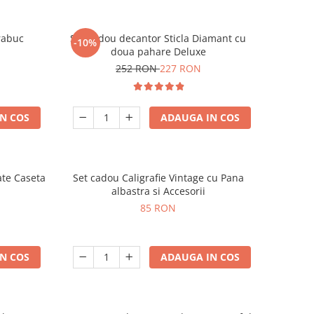
rabuc
Set cadou decantor Sticla Diamant cu
-10%
doua pahare Deluxe
252 RON
227 RON
N COS
ADAUGA IN COS
ate Caseta
Set cadou Caligrafie Vintage cu Pana
albastra si Accesorii
85 RON
N COS
ADAUGA IN COS