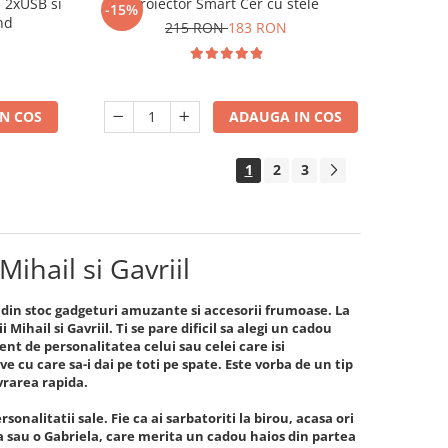
 2xUSB si
Proiector Smart Cer cu stele
-15%
nd
215 RON
183 RON
N COS
ADAUGA IN COS
1
2
3
ihail si Gavriil
e din stoc gadgeturi amuzante si accesorii frumoase. La
ihail si Gavriil. Ti se pare dificil sa alegi un cadou
ent de personalitatea celui sau celei care isi
e cu care sa-i dai pe toti pe spate. Este vorba de un tip
ivrarea rapida.
sonalitatii sale. Fie ca ai sarbatoriti la birou, acasa ori
la sau o Gabriela, care merita un cadou haios din partea