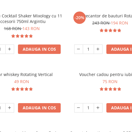
 Cocktail Shaker Mixology cu 11
Decantor de bauturi Rota
-20%
ccesorii 750ml Argintiu
243 RON
194 RON
168 RON
143 RON
ADAUGA IN COS
ADAUGA I
r whiskey Rotating Vertical
Voucher cadou pentru iubi
49 RON
75 RON
ADAUGA IN COS
ADAUGA I