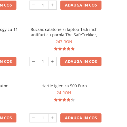
N COS
ADAUGA IN COS
logy cu 11
Rucsac calatorie si laptop 15.6 inch
u
antifurt cu parola The SafeTrekker,
44x30x15 cm, Port USB, Impermeabil si
247 RON
ergonomic, Compatibil bagaj avion
Priority, Negru
N COS
ADAUGA IN COS
Buton
Hartie Igienica 500 Euro
24 RON
N COS
ADAUGA IN COS