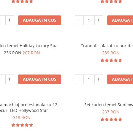
ADAUGA IN COS
ADAUGA I
dou femei Holiday Luxury Spa
Trandafir placat cu aur d
236 RON
207 RON
289 RON
ADAUGA IN COS
ADAUGA I
a machiaj profesionala cu 12
Set cadou femei Sunflo
ecuri LED Hollywood Star
237 RON
318 RON