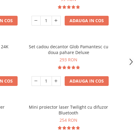
N COS
ADAUGA IN COS
e 24K
Set cadou decantor Glob Pamantesc cu
doua pahare Deluxe
293 RON
N COS
ADAUGA IN COS
wer
Mini proiector laser Twilight cu difuzor
Bluetooth
254 RON