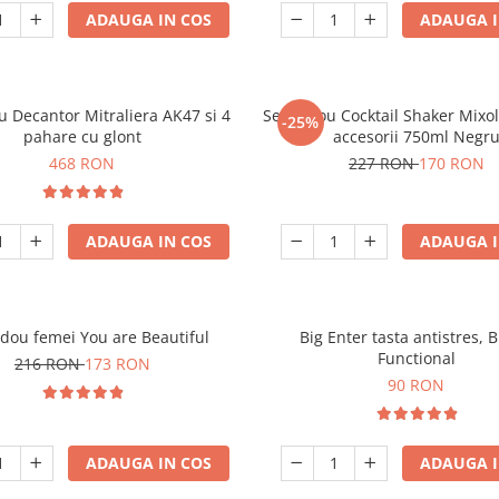
ADAUGA IN COS
ADAUGA I
u Decantor Mitraliera AK47 si 4
Set cadou Cocktail Shaker Mixo
-25%
pahare cu glont
accesorii 750ml Negr
468 RON
227 RON
170 RON
ADAUGA IN COS
ADAUGA I
adou femei You are Beautiful
Big Enter tasta antistres, 
Functional
216 RON
173 RON
90 RON
ADAUGA IN COS
ADAUGA I