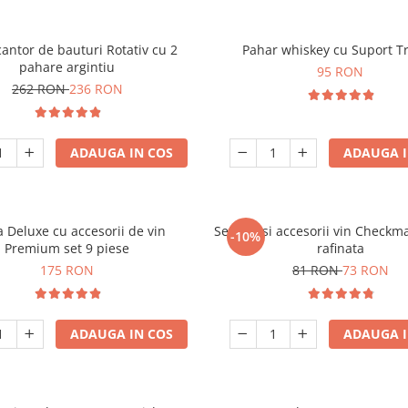
antor de bauturi Rotativ cu 2
Pahar whiskey cu Suport T
pahare argintiu
95 RON
262 RON
236 RON
ADAUGA IN COS
ADAUGA I
a Deluxe cu accesorii de vin
Set sah si accesorii vin Checkm
-10%
Premium set 9 piese
rafinata
175 RON
81 RON
73 RON
ADAUGA IN COS
ADAUGA I