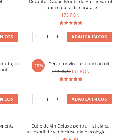
l
Decantor Cadou Munte de Aur In Varful
Lumii cu bile de curatare
178 RON
N COS
ADAUGA IN COS
etariu, cu
Aerator Decantor vin cu suport arcuit
-10%
vant
149 RON
134 RON
N COS
ADAUGA IN COS
oments
Cutie de vin Deluxe pentru 1 sticla cu
accesorii de vin incluse piele ecologica de
crocodil
99 RON