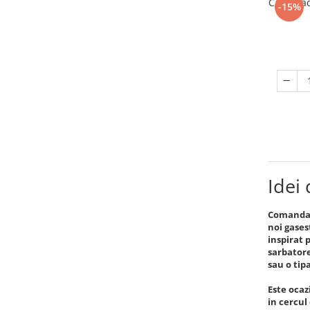
Cana Ca
-15%
Idei 
Comanda a
noi gases
inspirat 
sarbatore
sau o tip
Este ocazi
in cercul