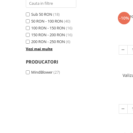
Sub 50 RON
(18)
Set Dec
-10%
50 RON - 100 RON
(40)
100 RON - 150 RON
(16)
150 RON - 200 RON
(16)
200 RON - 250 RON
(6)
Vezi mai multe
PRODUCATORI
MindBlower
(27)
Valiz