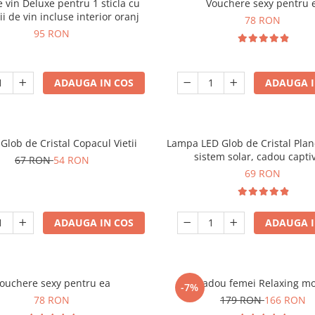
e vin Deluxe pentru 1 sticla cu
Vouchere sexy pentru e
ii de vin incluse interior oranj
78 RON
95 RON
ADAUGA IN COS
ADAUGA I
lob de Cristal Copacul Vietii
Lampa LED Glob de Cristal Plan
sistem solar, cadou capti
67 RON
54 RON
69 RON
ADAUGA IN COS
ADAUGA I
ouchere sexy pentru ea
Set cadou femei Relaxing m
-7%
78 RON
179 RON
166 RON