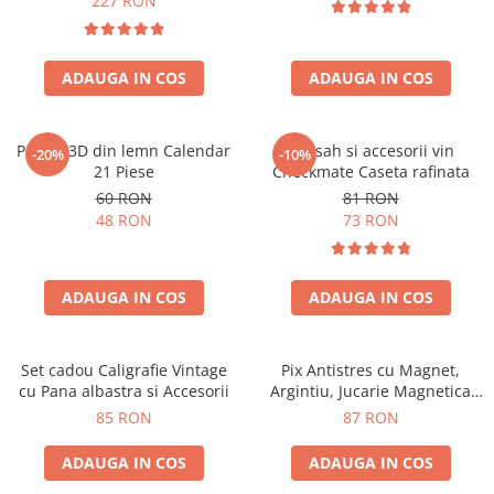
227 RON
ADAUGA IN COS
ADAUGA IN COS
Puzzle 3D din lemn Calendar
Set sah si accesorii vin
-20%
-10%
21 Piese
Checkmate Caseta rafinata
60 RON
81 RON
48 RON
73 RON
ADAUGA IN COS
ADAUGA IN COS
Set cadou Caligrafie Vintage
Pix Antistres cu Magnet,
cu Pana albastra si Accesorii
Argintiu, Jucarie Magnetica
pentru Birou
85 RON
87 RON
ADAUGA IN COS
ADAUGA IN COS