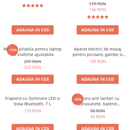
179 RON
166 RON
ADAUGA IN COS
ADAUGA IN COS
Masuta pliabila pentru laptop
Aparat electric de masaj
-15%
cu inaltime ajustabila
pentru picioare, gambe si
brate
297 RON
189 RON
252 RON
ADAUGA IN COS
ADAUGA IN COS
Frapiera cu iluminare LED si
Bratara anti tantari cu
-20%
boxa Bluetooth, 7 L
ultrasunete, baterie
reincarcabila 90mAh
139 RON
58 RON
46 RON
ADAUGA IN COS
ADAUGA IN COS