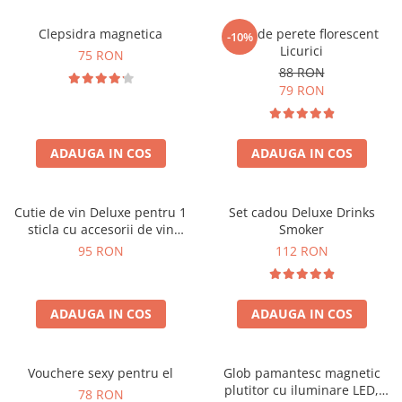
Clepsidra magnetica
Ceas de perete florescent
-10%
Licurici
75 RON
88 RON
79 RON
ADAUGA IN COS
ADAUGA IN COS
Cutie de vin Deluxe pentru 1
Set cadou Deluxe Drinks
sticla cu accesorii de vin
Smoker
incluse interior oranj
95 RON
112 RON
ADAUGA IN COS
ADAUGA IN COS
Vouchere sexy pentru el
Glob pamantesc magnetic
plutitor cu iluminare LED,
78 RON