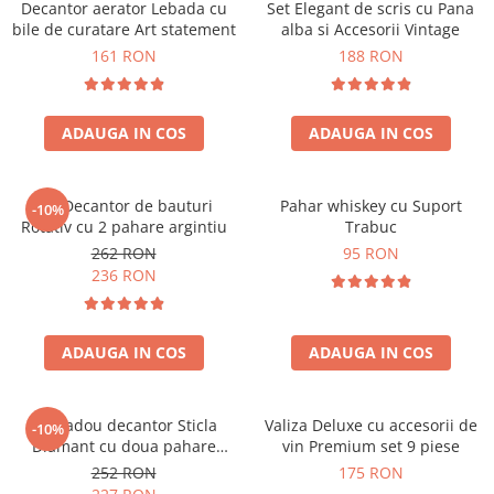
Decantor aerator Lebada cu
Set Elegant de scris cu Pana
bile de curatare Art statement
alba si Accesorii Vintage
161 RON
188 RON
ADAUGA IN COS
ADAUGA IN COS
Set Decantor de bauturi
Pahar whiskey cu Suport
-10%
Rotativ cu 2 pahare argintiu
Trabuc
262 RON
95 RON
236 RON
ADAUGA IN COS
ADAUGA IN COS
Set cadou decantor Sticla
Valiza Deluxe cu accesorii de
-10%
Diamant cu doua pahare
vin Premium set 9 piese
Deluxe
252 RON
175 RON