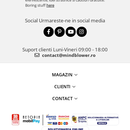
efervescente, idei strasnice si cadouri Gratuite.
Boring stuff
here
Social
Urmareste-ne in social media
Suport clienti
Luni-Vineri 09:00 - 18:00
contact@mindblower.ro
MAGAZIN
CLIENTI
CONTACT