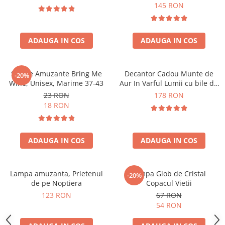
Forma C
145 RON
ADAUGA IN COS
ADAUGA IN COS
Sosete Amuzante Bring Me
Decantor Cadou Munte de
-20%
Wine, Unisex, Marime 37-43
Aur In Varful Lumii cu bile de
curatare
23 RON
178 RON
18 RON
ADAUGA IN COS
ADAUGA IN COS
Lampa amuzanta, Prietenul
Lampa Glob de Cristal
-20%
de pe Noptiera
Copacul Vietii
123 RON
67 RON
54 RON