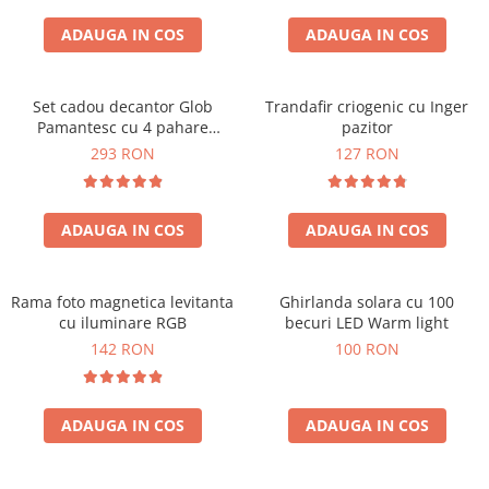
Cadouri Sfantul Andrei
Cadouri Fete
Cani si Termosuri
Cadouri Sfantul Alexandru
ADAUGA IN COS
ADAUGA IN COS
Pentru Copilul din tine
Jocuri si Puzzle
Cadouri Sfanta Ana
Cadouri Haioase
Produse pentru Calatorie
Cadouri Constantin si Elena
Set cadou decantor Glob
Trandafir criogenic cu Inger
Cadouri de Casa Noua
Seturi de caligrafie
Pamantesc cu 4 pahare
pazitor
Cadouri Sfanta Maria
Cadouri Majorat
Deluxe
293 RON
127 RON
Cadouri Sfintii Mihail si Gavriil
Cadouri pentru Nasi
Cadouri pentru Bunici
ADAUGA IN COS
ADAUGA IN COS
Cadouri pentru Prieteni
Cadouri pentru Sefi
Rama foto magnetica levitanta
Ghirlanda solara cu 100
Cel ce are tot
cu iluminare RGB
becuri LED Warm light
Cadouri Nunta si Cununie civila
142 RON
100 RON
ADAUGA IN COS
ADAUGA IN COS