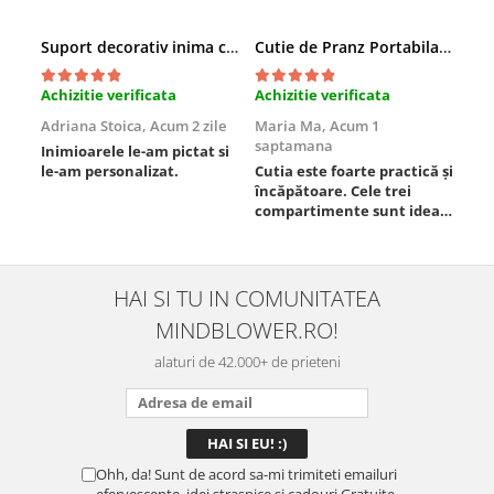
Suport decorativ inima cu mesaje, Cadou cu suflet
Cutie de Pranz Portabila cu Compartimente
Achizitie verificata
Achizitie verificata
Ach
Adriana Stoica,
Acum 2 zile
Maria Ma,
Acum 1
Sof
saptamana
Inimioarele le-am pictat si
Umb
le-am personalizat.
Cutia este foarte practică și
poz
încăpătoare. Cele trei
ori
compartimente sunt ideale
chi
pentru a separa
Mat
alimentele, iar închiderea
se 
este sigură, fără scurgeri. O
dim
folosesc aproape zilnic la
pot
HAI SI TU IN COMUNITATEA
serviciu și sunt foarte
mul
MINDBLOWER.RO!
mulțumită.
rec
ceva
alaturi de 42.000+ de prieteni
Ohh, da! Sunt de acord sa-mi trimiteti emailuri