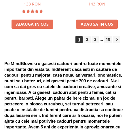
Suport pentru stilou, 9 piese
138 RON
143 RON
ADAUGA IN COS
ADAUGA IN COS
1
2
3
19
...
Pe MindBlower.ro gasesti cadouri pentru toate momentele 
importante din viata ta. Indiferent daca esti in cautare de 
cadouri pentru majorat, casa noua, aniversari, onomastice, 
nunti sau botezuri, aici gasesti peste 700 de cadouri. N-ai 
cum sa dai gres cu sutele de cadouri creative, amuzante si 
ingenioase. Aici gasesti cadouri atat pentru femei, cat si 
pentru barbati. Alege un pahar de bere cizma, un joc de 
petrecere, o plosca curcubeu, set turnul petrecerii sau 
poate o instalatie de lumini pentru ca distractia sa continue 
dupa lasarea serii. Indiferent care ar fi ocazia, noi te putem 
ajuta cu cele mai potrivite cadouri pentru momentele 
importante. Avem 5 ani de experienta in aprovizionarea cu 