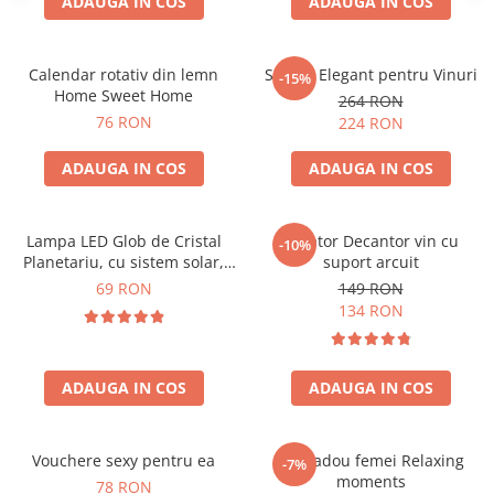
ADAUGA IN COS
ADAUGA IN COS
Calendar rotativ din lemn
Suport Elegant pentru Vinuri
-15%
Home Sweet Home
264 RON
76 RON
224 RON
ADAUGA IN COS
ADAUGA IN COS
Lampa LED Glob de Cristal
Aerator Decantor vin cu
-10%
Planetariu, cu sistem solar,
suport arcuit
cadou captivant
69 RON
149 RON
134 RON
ADAUGA IN COS
ADAUGA IN COS
Vouchere sexy pentru ea
Set cadou femei Relaxing
-7%
moments
78 RON