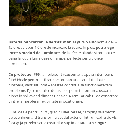
Bateria reincarcabila de 1200 mAh
asigura o autonomie de 8-
12 ore, cu doar 4-6 ore de incarcare la soare. In plus,
poti alege
intre 8 moduri de iluminare,
de la efecte blande si romantice
pana la jocuri luminoase dinamice, perfecte pentru orice
atmosfera.
Cu protectie IP65
, lampile sunt rezistente la apa si intemperii,
fiind ideale pentru utilizare pe tot parcursul anului. Ploaie,
ninsoare, vant sau praf – acestea continua sa functioneze fara
probleme. Tijele metalice detasabile permit montarea usoara
direct in sol, avand dimensiunea de 40 cm, iar cablul de conectare
dintre lampi ofera flexibilitate in pozitionare.
Sunt ideale pentru curti, gradini, alei, terase, camping sau decor
de eveniment. Iti transforma spatiul exterior intr-un cadru de vis,
fara grija prizelor sau a costurilor suplimentare
. Un singur