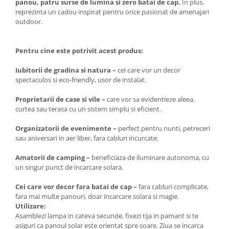
panou, patru surse de lumina si zero batai de cap.
In plus,
reprezinta un cadou inspirat pentru orice pasionat de amenajari
outdoor.
Pentru cine este potrivit acest produs:
Iubitorii de gradina si natura –
cei care vor un decor
spectaculos si eco-friendly, usor de instalat.
Proprietarii de case si vile –
care vor sa evidentieze aleea,
curtea sau terasa cu un sistem simplu si eficient.
Organizatorii de evenimente –
perfect pentru nunti, petreceri
sau aniversari in aer liber, fara cabluri incurcate.
Amatorii de camping –
beneficiaza de iluminare autonoma, cu
un singur punct de incarcare solara.
Cei care vor decor fara batai de cap –
fara cabluri complicate,
fara mai multe panouri, doar incarcare solara si magie.
Utilizare:
Asamblezi lampa in cateva secunde, fixezi tija in pamant si te
asiguri ca panoul solar este orientat spre soare. Ziua se incarca