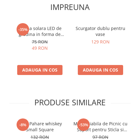
IMPREUNA
Lampa solara LED de
Scurgator dublu pentru
La
-35%
gradina in forma de
vase
piatra
75 RON
129 RON
49 RON
ADAUGA IN COS
ADAUGA IN COS
PRODUSE SIMILARE
Set 4 Pahare whiskey
Masa Pliabila de Picnic cu
M
-8%
-53%
Small Square
Suport pentru Sticla si
Pahare
132 RON
97 RON