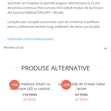
automat, iar noaptea se aprinde singura, oferind pana la 12 ore
de lumina continua. Poti comuta intre cele 8 moduri de iluminare
din butonul dedicat (ON/OFF + Mode).
Lampile sunt complet autonome, usor de intretinut si perfecte
pentru utilizare pe termen lung, indiferent de sezon sau locatie.
Informatii conformitate produs
Review-uri
(0)
PRODUSE ALTERNATIVE
Lampa meduza Smart cu
Lampa Glob de Cristal Calea
-15%
-30%
iluminare LED si control
lactee
vocal
116 RON
67 RON
99 RON
47 RON