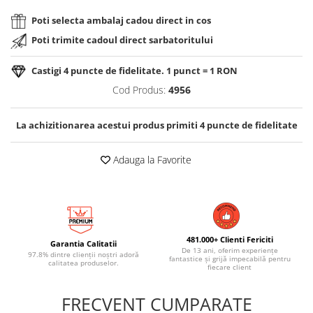
Poti selecta ambalaj cadou direct in cos
Poti trimite cadoul direct sarbatoritului
Castigi
4
puncte de fidelitate. 1 punct = 1 RON
Cod Produs:
4956
La achizitionarea acestui produs primiti
4
puncte de fidelitate
Adauga la Favorite
481.000+ Clienti Fericiti
Garantia Calitatii
De 13 ani, oferim experiențe
97.8% dintre clienții noștri adoră
fantastice și grijă impecabilă pentru
calitatea produselor.
fiecare client
FRECVENT CUMPARATE