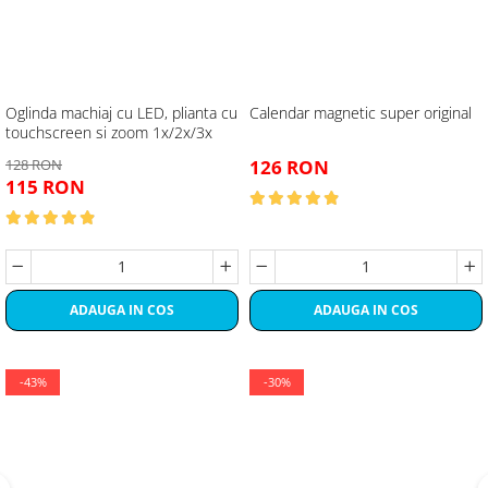
Oglinda machiaj cu LED, plianta cu
Calendar magnetic super original
touchscreen si zoom 1x/2x/3x
128 RON
126 RON
115 RON
ADAUGA IN COS
ADAUGA IN COS
-43%
-30%