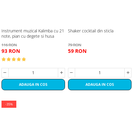
Instrument muzical Kalimba cu 21
Shaker cocktail din sticla
note, pian cu degete si husa
116 RON
79 RON
93 RON
59 RON
ADAUGA IN COS
ADAUGA IN COS
-35%