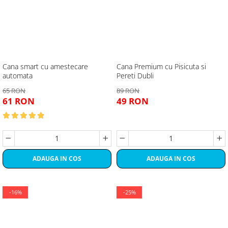
Cana smart cu amestecare
Cana Premium cu Pisicuta si
automata
Pereti Dubli
65 RON
89 RON
61 RON
49 RON
ADAUGA IN COS
ADAUGA IN COS
-16%
-25%