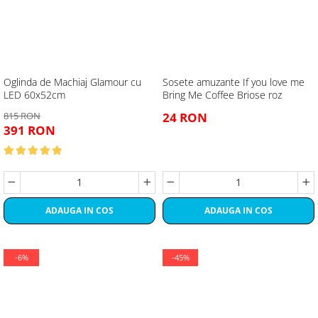
Oglinda de Machiaj Glamour cu
Sosete amuzante If you love me
LED 60x52cm
Bring Me Coffee Briose roz
815 RON
24 RON
391 RON
ADAUGA IN COS
ADAUGA IN COS
-6%
-45%