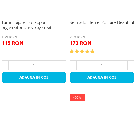
Turnul bijuteriilor suport
Set cadou femei You are Beautiful
organizator si display creativ
135 RON
216 RON
115 RON
173 RON
ADAUGA IN COS
ADAUGA IN COS
-30%