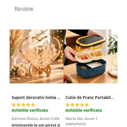
Review
Suport decorativ inima cu mesaje, Cadou cu suflet
Cutie de Pranz Portabila cu Compartimente
Achizitie verificata
Achizitie verificata
Achi
Adriana Stoica,
Acum 3 zile
Maria Ma,
Acum 1
Sofi
saptamana
Inimioarele le-am pictat si
Umbr