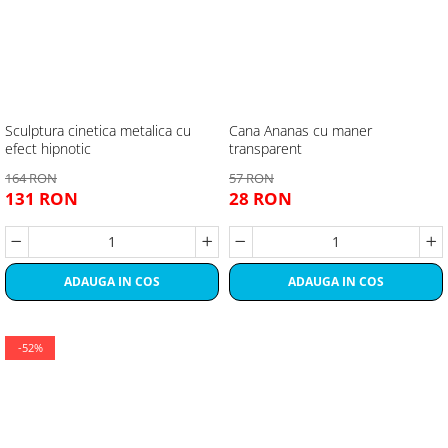
Sculptura cinetica metalica cu
Cana Ananas cu maner
efect hipnotic
transparent
164 RON
57 RON
131 RON
28 RON
ADAUGA IN COS
ADAUGA IN COS
-52%