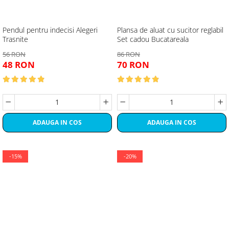
Pendul pentru indecisi Alegeri
Plansa de aluat cu sucitor reglabil
Trasnite
Set cadou Bucatareala
56 RON
86 RON
48 RON
70 RON
ADAUGA IN COS
ADAUGA IN COS
-15%
-20%