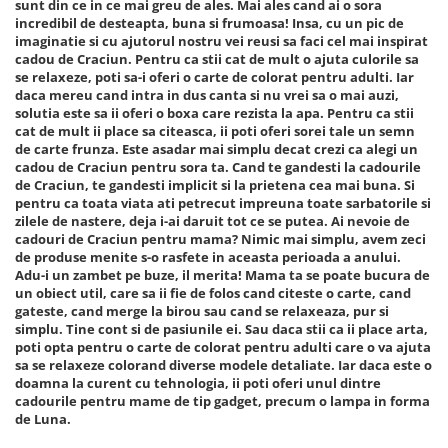
sunt din ce in ce mai greu de ales. Mai ales cand ai o sora
incredibil de desteapta, buna si frumoasa! Insa, cu un pic de
imaginatie si cu ajutorul nostru vei reusi sa faci cel mai inspirat
cadou de Craciun. Pentru ca stii cat de mult o ajuta culorile sa
se relaxeze, poti sa-i oferi o carte de colorat pentru adulti. Iar
daca mereu cand intra in dus canta si nu vrei sa o mai auzi,
solutia este sa ii oferi o boxa care rezista la apa. Pentru ca stii
cat de mult ii place sa citeasca, ii poti oferi sorei tale un semn
de carte frunza. Este asadar mai simplu decat crezi ca alegi un
cadou de Craciun pentru sora ta. Cand te gandesti la cadourile
de Craciun, te gandesti implicit si la prietena cea mai buna. Si
pentru ca toata viata ati petrecut impreuna toate sarbatorile si
zilele de nastere, deja i-ai daruit tot ce se putea. Ai nevoie de
cadouri de Craciun pentru mama? Nimic mai simplu, avem zeci
de produse menite s-o rasfete in aceasta perioada a anului.
Adu-i un zambet pe buze, il merita! Mama ta se poate bucura de
un obiect util, care sa ii fie de folos cand citeste o carte, cand
gateste, cand merge la birou sau cand se relaxeaza, pur si
simplu. Tine cont si de pasiunile ei. Sau daca stii ca ii place arta,
poti opta pentru o carte de colorat pentru adulti care o va ajuta
sa se relaxeze colorand diverse modele detaliate. Iar daca este o
doamna la curent cu tehnologia, ii poti oferi unul dintre
cadourile pentru mame de tip gadget, precum o lampa in forma
de Luna.