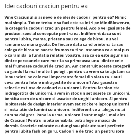
Idei cadouri craciun pentru ea
Vine Craciunul si ai nevoie de idei de cadouri pentru ea? Nimic
mai simplu. Tot ce trebuie sa faci este sa intri pe MindBlower.ro,
la categoria cadouri Craciun pentru femei. Acolo vei gasi sute de
produse, special concepute pentru ea. Indiferent daca sunt
pentru iubita, mama, prietena sau colega de birou, nu vei
ramane cu mana goala. De fiecare data cand prietena ta sau
colega de birou se paorta frumos cu tine inseamna ca a mai pus
o caramida la fundatia relatiei voastre, asa ca ea este sigur una
dintre persoanele care merita sa primeasca unul dintre cele
mai frumoase cadouri de Craciun. Am construit aceste categorii
cu gandul la mai multe tipologii, pentru ca vrem sa te ajutam sa
le surprinzi pe cele mai importante femei din viata ta. Cauti
ceva pentru fetele indragostite de unicorni? Aici gasesti o
selectie extinsa de cadouri cu unicorni. Pentru fashionista
indragostita de unicorni, avem in stoc un set sosete cu unicorni,
bentita corn de unicorn si uscator de unghii unicorn. Si pentru
iubitoarele de design interior avem set stickere laptop unicorni
si instalatie de lumini cu unicorn. Indiferent ce ai alege, nu ai
cum sa dai gres. Pana la urma, unicornii sunt magici, mai ales
de Craciun! Pentru iubita sensibila, poti alege o masca de
dormit. Sosetele colorate cu dungi sau pisicute sunt perfecte
pentru iubita fashion guru. Cadourile de Craciun pentru sora