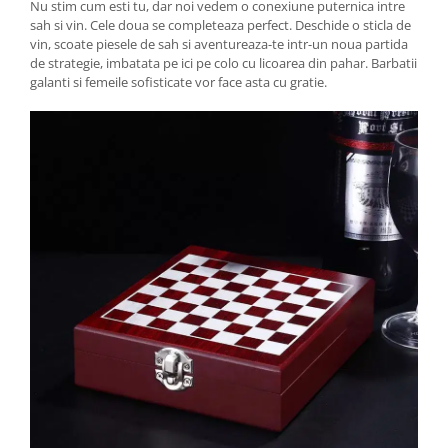
Nu stim cum esti tu, dar noi vedem o conexiune puternica intre
sah si vin. Cele doua se completeaza perfect. Deschide o sticla de
vin, scoate piesele de sah si aventureaza-te intr-un noua partida
de strategie, imbatata pe ici pe colo cu licoarea din pahar. Barbatii
galanti si femeile sofisticate vor face asta cu gratie.