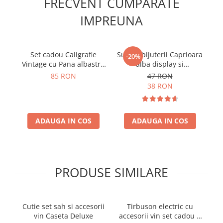
FRECVENT CUMPARATE
IMPREUNA
Set cadou Caligrafie
Suport bijuterii Caprioara
-20%
Vintage cu Pana albastra
alba display si
si Accesorii
organizator pentru mici
85 RON
47 RON
comori
38 RON
ADAUGA IN COS
ADAUGA IN COS
PRODUSE SIMILARE
Cutie set sah si accesorii
Tirbuson electric cu
Se
vin Caseta Deluxe
accesorii vin set cadou 4