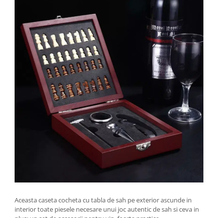
Aceasta caseta cocheta cu tabla de sah pe exterior ascunde in
interior toate piesele necesare unui joc autentic de sah si ceva in