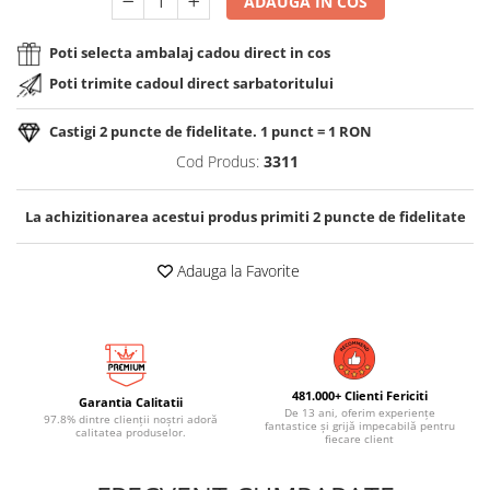
ADAUGA IN COS
Poti selecta ambalaj cadou direct in cos
Poti trimite cadoul direct sarbatoritului
Castigi
2
puncte de fidelitate. 1 punct = 1 RON
Cod Produs:
3311
La achizitionarea acestui produs primiti
2
puncte de fidelitate
Adauga la Favorite
481.000+ Clienti Fericiti
Garantia Calitatii
De 13 ani, oferim experiențe
97.8% dintre clienții noștri adoră
fantastice și grijă impecabilă pentru
calitatea produselor.
fiecare client