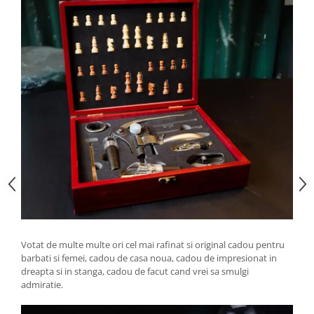
Votat de multe multe ori cel mai rafinat si original cadou pentru
barbati si femei, cadou de casa noua, cadou de impresionat in
dreapta si in stanga, cadou de facut cand vrei sa smulgi
admiratie.