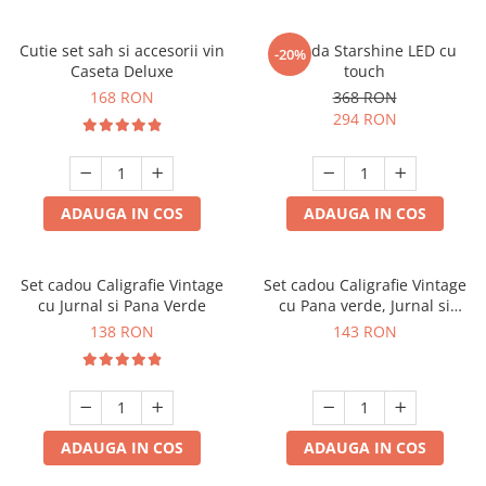
Cutie set sah si accesorii vin
Oglinda Starshine LED cu
-20%
Caseta Deluxe
touch
168 RON
368 RON
294 RON
ADAUGA IN COS
ADAUGA IN COS
Set cadou Caligrafie Vintage
Set cadou Caligrafie Vintage
cu Jurnal si Pana Verde
cu Pana verde, Jurnal si
Suport pentru stilou, 9 piese
138 RON
143 RON
ADAUGA IN COS
ADAUGA IN COS