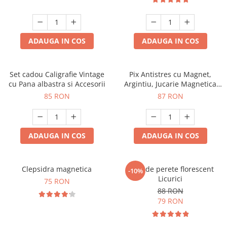
ADAUGA IN COS
ADAUGA IN COS
Set cadou Caligrafie Vintage
Pix Antistres cu Magnet,
cu Pana albastra si Accesorii
Argintiu, Jucarie Magnetica
pentru Birou
85 RON
87 RON
ADAUGA IN COS
ADAUGA IN COS
Clepsidra magnetica
Ceas de perete florescent
-10%
Licurici
75 RON
88 RON
79 RON