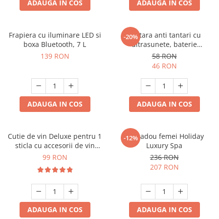
ADAUGA IN COS
ADAUGA IN COS
Frapiera cu iluminare LED si
Bratara anti tantari cu
-20%
boxa Bluetooth, 7 L
ultrasunete, baterie
reincarcabila 90mAh
139 RON
58 RON
46 RON
ADAUGA IN COS
ADAUGA IN COS
Cutie de vin Deluxe pentru 1
Set cadou femei Holiday
-12%
sticla cu accesorii de vin
Luxury Spa
incluse piele ecologica de
99 RON
236 RON
crocodil
207 RON
ADAUGA IN COS
ADAUGA IN COS