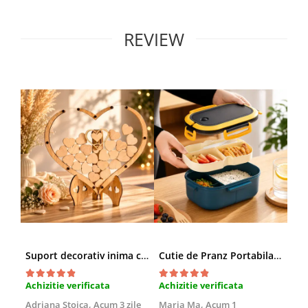
REVIEW
Suport decorativ inima cu mesaje, Cadou cu suflet
Cutie de Pranz Portabila cu Compartimente
Achizitie verificata
Achizitie verificata
Ach
Adriana Stoica,
Acum 3 zile
Maria Ma,
Acum 1
Sof