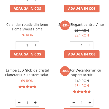
ADAUGA IN COS
ADAUGA IN COS
Calendar rotativ din lemn
Suport Elegant pentru Vinuri
-15%
Home Sweet Home
264 RON
76 RON
224 RON
ADAUGA IN COS
ADAUGA IN COS
Lampa LED Glob de Cristal
Aerator Decantor vin cu
-10%
Planetariu, cu sistem solar,
suport arcuit
cadou captivant
69 RON
149 RON
134 RON