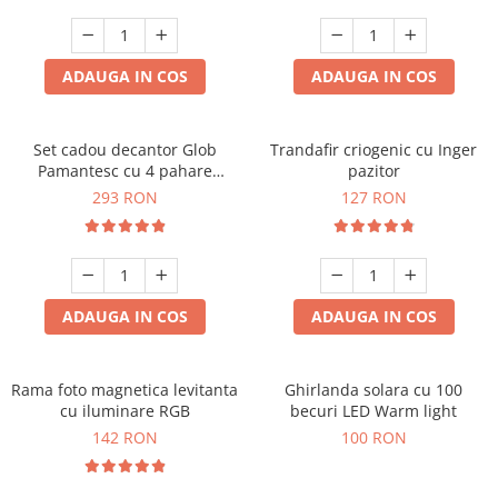
Cadouri Zodia Pesti
Cadouri Sfantul Andrei
Cadouri Fete
Cani si Termosuri
Cadouri Sfantul Alexandru
Pentru Copilul din tine
Jocuri si Puzzle
Cadouri Sfanta Ana
ADAUGA IN COS
ADAUGA IN COS
Cadouri Haioase
Produse pentru Calatorie
Cadouri Constantin si Elena
Cadouri de Casa Noua
Seturi de caligrafie
Cadouri Sfanta Maria
Cadouri Majorat
Set cadou decantor Glob
Trandafir criogenic cu Inger
Pamantesc cu 4 pahare
pazitor
Cadouri Sfintii Mihail si Gavriil
Cadouri pentru Nasi
Deluxe
293 RON
127 RON
Cadouri pentru Bunici
Cadouri pentru Prieteni
Cadouri pentru Sefi
ADAUGA IN COS
ADAUGA IN COS
Cel ce are tot
Cadouri Nunta si Cununie civila
Rama foto magnetica levitanta
Ghirlanda solara cu 100
cu iluminare RGB
becuri LED Warm light
142 RON
100 RON