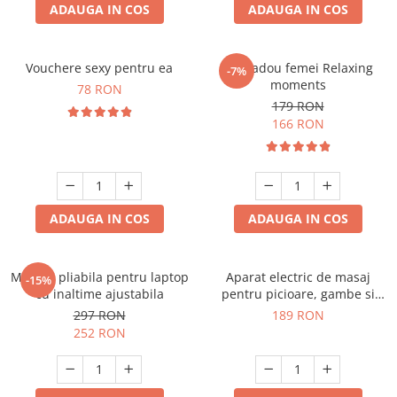
ADAUGA IN COS
ADAUGA IN COS
Vouchere sexy pentru ea
Set cadou femei Relaxing
-7%
moments
78 RON
179 RON
166 RON
ADAUGA IN COS
ADAUGA IN COS
Masuta pliabila pentru laptop
Aparat electric de masaj
-15%
cu inaltime ajustabila
pentru picioare, gambe si
brate
297 RON
189 RON
252 RON