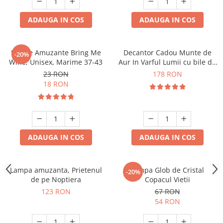
ADAUGA IN COS
ADAUGA IN COS
Sosete Amuzante Bring Me
Decantor Cadou Munte de
-20%
Wine, Unisex, Marime 37-43
Aur In Varful Lumii cu bile de
curatare
23 RON
178 RON
18 RON
ADAUGA IN COS
ADAUGA IN COS
Lampa amuzanta, Prietenul
Lampa Glob de Cristal
-20%
de pe Noptiera
Copacul Vietii
123 RON
67 RON
54 RON