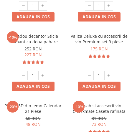
ADAUGA IN COS
ADAUGA IN COS
Set cadou decantor Sticla
Valiza Deluxe cu accesorii de
-10%
Diamant cu doua pahare
vin Premium set 9 piese
Deluxe
252 RON
175 RON
227 RON
ADAUGA IN COS
ADAUGA IN COS
Puzzle 3D din lemn Calendar
Set sah si accesorii vin
-20%
-10%
21 Piese
Checkmate Caseta rafinata
60 RON
81 RON
48 RON
73 RON