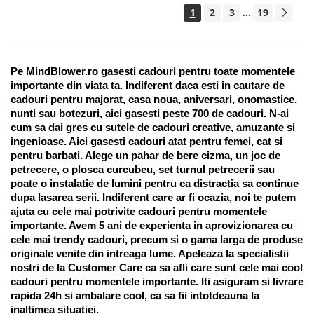
1
2
3
19
...
Pe MindBlower.ro gasesti cadouri pentru toate momentele 
importante din viata ta. Indiferent daca esti in cautare de 
cadouri pentru majorat, casa noua, aniversari, onomastice, 
nunti sau botezuri, aici gasesti peste 700 de cadouri. N-ai 
cum sa dai gres cu sutele de cadouri creative, amuzante si 
ingenioase. Aici gasesti cadouri atat pentru femei, cat si 
pentru barbati. Alege un pahar de bere cizma, un joc de 
petrecere, o plosca curcubeu, set turnul petrecerii sau 
poate o instalatie de lumini pentru ca distractia sa continue 
dupa lasarea serii. Indiferent care ar fi ocazia, noi te putem 
ajuta cu cele mai potrivite cadouri pentru momentele 
importante. Avem 5 ani de experienta in aprovizionarea cu 
cele mai trendy cadouri, precum si o gama larga de produse 
originale venite din intreaga lume. Apeleaza la specialistii 
nostri de la Customer Care ca sa afli care sunt cele mai cool 
cadouri pentru momentele importante. Iti asiguram si livrare 
rapida 24h si ambalare cool, ca sa fii intotdeauna la 
inaltimea situatiei. 