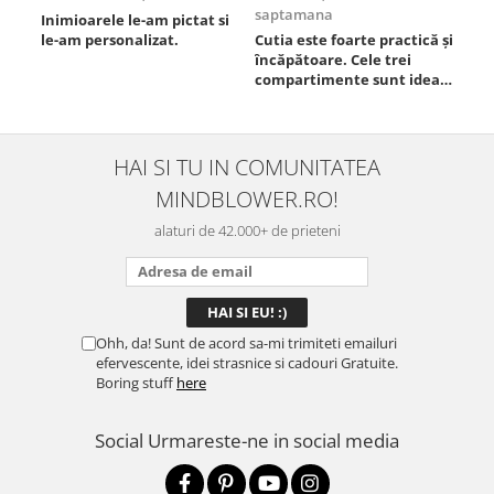
saptamana
Inimioarele le-am pictat si
Umb
le-am personalizat.
Cutia este foarte practică și
poz
încăpătoare. Cele trei
ori
compartimente sunt ideale
chi
pentru a separa
Mat
alimentele, iar închiderea
se 
este sigură, fără scurgeri. O
dim
folosesc aproape zilnic la
pot
HAI SI TU IN COMUNITATEA
serviciu și sunt foarte
mul
MINDBLOWER.RO!
mulțumită.
rec
ceva
alaturi de 42.000+ de prieteni
Ohh, da! Sunt de acord sa-mi trimiteti emailuri
efervescente, idei strasnice si cadouri Gratuite.
Boring stuff
here
Social
Urmareste-ne in social media