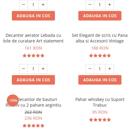
ADAUGA IN COS
ADAUGA IN COS
Decantor aerator Lebada cu
Set Elegant de scris cu Pana
bile de curatare Art statement
alba si Accesorii Vintage
161 RON
188 RON
ADAUGA IN COS
ADAUGA IN COS
Set Decantor de bauturi
Pahar whiskey cu Suport
-10%
Rotativ cu 2 pahare argintiu
Trabuc
262 RON
95 RON
236 RON