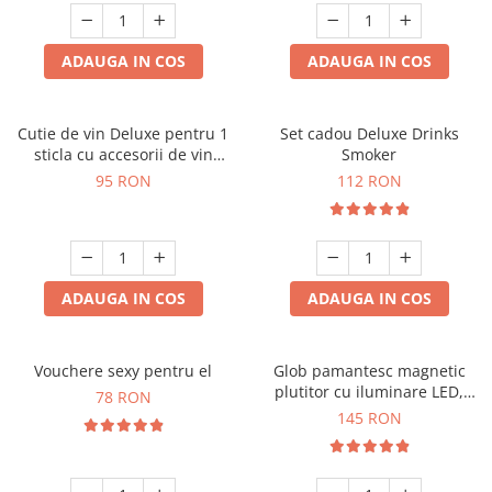
ADAUGA IN COS
ADAUGA IN COS
Cutie de vin Deluxe pentru 1
Set cadou Deluxe Drinks
sticla cu accesorii de vin
Smoker
incluse interior oranj
95 RON
112 RON
ADAUGA IN COS
ADAUGA IN COS
Vouchere sexy pentru el
Glob pamantesc magnetic
plutitor cu iluminare LED,
78 RON
Forma C
145 RON