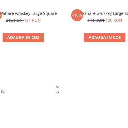
 Pahare whiskey Large Square
Set 4 Pahare whiskey Large 
%
-10%
216 RON
194 RON
144 RON
130 RON
ADAUGA IN COS
ADAUGA IN COS
i
(0)