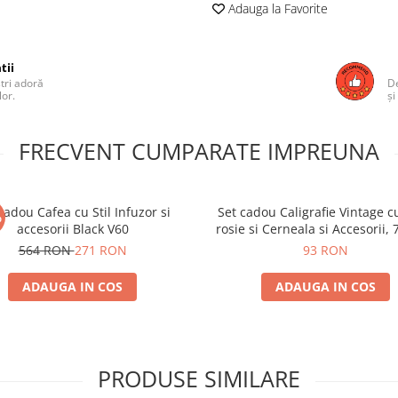
Adauga la Favorite
tii
ștri adoră
De
lor.
și
FRECVENT CUMPARATE IMPREUNA
cadou Cafea cu Stil Infuzor si
Set cadou Caligrafie Vintage c
%
accesorii Black V60
rosie si Cerneala si Accesorii, 
564 RON
271 RON
93 RON
ADAUGA IN COS
ADAUGA IN COS
PRODUSE SIMILARE