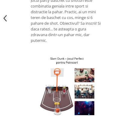
Jocul party baschet cu shoturi este
combinatia geniala intre sport si
distractie la pahar. Practic, ai un mini
teren de baschet cu cos, minge si 6
pahare de shot. Obiectivul? Sa inscrii! Si
daca ratezi... te asteapta o gura
zdravana dintr-un pahar mic, dar
puternic.