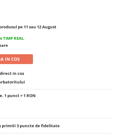
rodusul pe 11 sau 12 August
N TIMP REAL
toare
A IN COS
irect in cos
arbatoritului
e. 1 punct = 1 RON
s primiti
3
puncte de fidelitate