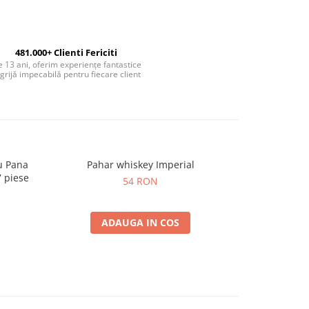
481.000+ Clienti Fericiti
 13 ani, oferim experiențe fantastice
 grijă impecabilă pentru fiecare client
u Pana
Pahar whiskey Imperial
Set cadou Ca
7 piese
paun, Cern
54 RON
ADAUGA IN COS
A