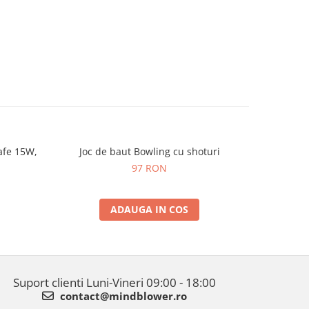
afe 15W,
Joc de baut Bowling cu shoturi
Jo
97 RON
ADAUGA IN COS
Suport clienti
Luni-Vineri 09:00 - 18:00
contact@mindblower.ro