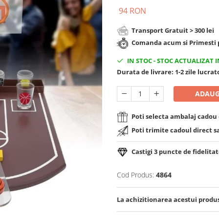
94 RON
Transport Gratuit > 300 lei
Comanda acum si Primesti p
IN STOC
-
STOC ACTUALIZAT I
Durata de livrare:
1-2 zile lucra
ADAUG
Poti selecta ambalaj cadou d
Poti trimite cadoul direct s
Castigi
3
puncte de fidelitat
Cod Produs:
4864
La achizitionarea acestui produ