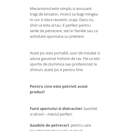
Mecanismul este simplu si amuzant:
tragi de lansator, incerci sa bagi mingea
in cos si daca reusesti, scapi. Daca nu,
shot-ul este al tau. E perfect pentru
serile de petrecere, seri in familie sau ca
activitate spontana cu prietenii.
Acest joc este portabil, usor de instalat si
aduce garantat hohote de ras. Fie ca esti
sportiv de duminica sau profesionist la
shoturi, acest joc e pentru tine.
Pentru cine este potrivit acest
produs?
Fanii sportului si distractiei
: baschet
si alcool – meciul perfect.
Gazdele de petreceri
: pentru care
jocurile tematice sunt un must.