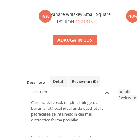
Set 4 Pahare whiskey Small Square
Set 6
-8%
-10
132 RON
122 RON
ADAUGA IN COS
Detalii
Review-uri
(0)
Descriere
Descriere
Detalii
Review-ur
Cand ratezi cosul, nu pierzi mingea, ci
bei un shot! Jocul ideal unde baschetul si
petrecerea se intalnesc in cea mai
distractiva forma posibila!