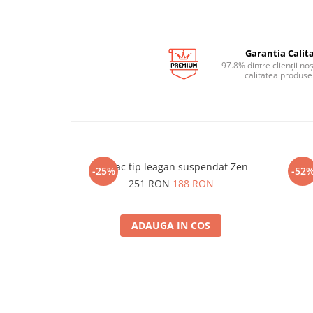
Garantia Calita
97.8% dintre clienții no
calitatea produse
Hamac tip leagan suspendat Zen
Set 
-25%
-52
251 RON
188 RON
ADAUGA IN COS