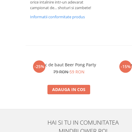
orice intalnire intr-un adevarat
campionat de... shoturi si zambete!
Informatii conformitate produs
Joc de baut Beer Pong Party
J
-25%
-15%
79 RON
59 RON
ADAUGA IN COS
HAI SI TU IN COMUNITATEA
MINDBLOWER.RO!