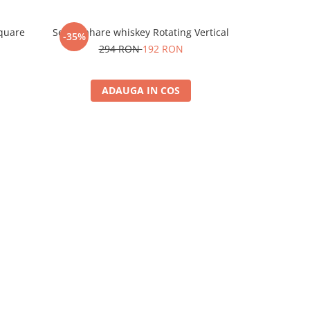
Square
Set 6 Pahare whiskey Rotating Vertical
Set 4 Pahare
-35%
-35%
294 RON
192 RON
19
ADAUGA IN COS
A