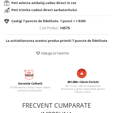
Poti selecta ambalaj cadou direct in cos
Poti trimite cadoul direct sarbatoritului
Castigi
7
puncte de fidelitate. 1 punct = 1 RON
Cod Produs:
14575
La achizitionarea acestui produs primiti
7
puncte de fidelitate
Adauga la Favorite
481.000+ Clienti Fericiti
Garantia Calitatii
De 13 ani, oferim experiențe
97.8% dintre clienții noștri adoră
fantastice și grijă impecabilă pentru
calitatea produselor.
fiecare client
FRECVENT CUMPARATE