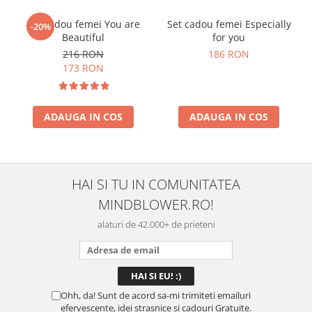
Set cadou femei You are
Set cadou femei Especially
-20%
Beautiful
for you
216 RON
186 RON
173 RON
ADAUGA IN COS
ADAUGA IN COS
HAI SI TU IN COMUNITATEA
MINDBLOWER.RO!
alaturi de 42.000+ de prieteni
Ohh, da! Sunt de acord sa-mi trimiteti emailuri
efervescente, idei strasnice si cadouri Gratuite.