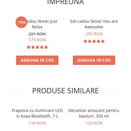
IMPREUNA
Set cadou femei Just
Set cadou femei You are
-19%
Relax
Awesome
221 RON
295 RON
179 RON
ADAUGA IN COS
ADAUGA IN COS
PRODUSE SIMILARE
Frapiera cu iluminare LED
Decantor amuzant pentru
si boxa Bluetooth, 7 L
bauturi, 350 ml
139 RON
128 RON