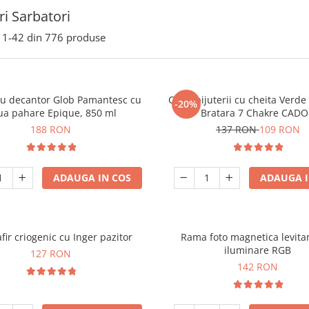
i Sarbatori
1-
42
din
776
produse
ou decantor Glob Pamantesc cu
Cutie bijuterii cu cheita Verd
-20%
ua pahare Epique, 850 ml
Bratara 7 Chakre CAD
188 RON
137 RON
109 RON
ADAUGA IN COS
ADAUGA I
fir criogenic cu Inger pazitor
Rama foto magnetica levita
iluminare RGB
127 RON
142 RON