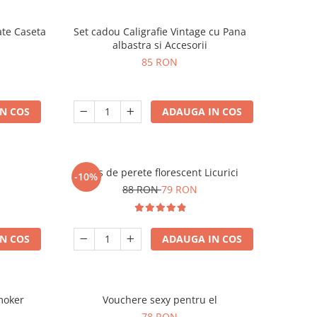
ate Caseta
Set cadou Caligrafie Vintage cu Pana
albastra si Accesorii
85 RON
N COS
ADAUGA IN COS
Ceas de perete florescent Licurici
-10%
88 RON
79 RON
N COS
ADAUGA IN COS
moker
Vouchere sexy pentru el
78 RON