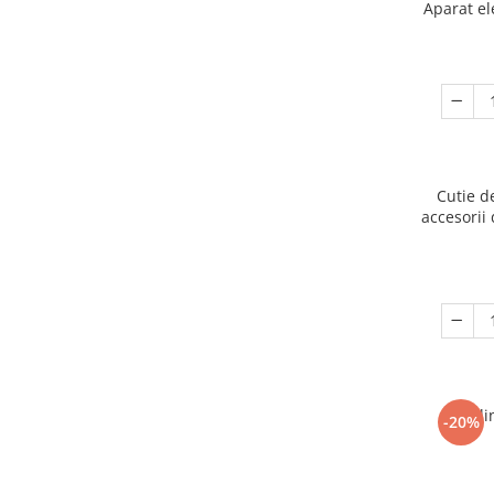
Aparat el
Cutie d
accesorii 
Ogli
-20%