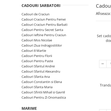
Cadouri Sfantul Andrei
Cadouri Fete
Cadour
Cani si Termosuri
CADOURI SARBATORI
Cadouri Sfantul Alexandru
Pentru Copilul din tine
Jocuri si Puzzle
Afiseaza:
Cadouri de Craciun
Cadouri Sfanta Ana
Cadouri Haioase
Cadouri Craciun Pentru Femei
Produse pentru Calatorie
Cadouri Constantin si Elena
Cadouri Craciun Pentru Barbati
Cadouri de Casa Noua
Seturi de caligrafie
Cadouri Pentru Secret Santa
Cadouri Sfanta Maria
Cadouri Majorat
Cadouri Ieftine Pentru Craciun
Set cad
Cadouri Sfintii Mihail si Gavriil
Cadouri pentru Nasi
Cadouri Mos Nicolae
do
Cadouri Ziua Indragostitilor
Cadouri pentru Bunici
Cadouri 8 Martie
Cadouri pentru Prieteni
Cadouri Pentru Florii
Cadouri Pentru Paste
Cadouri pentru Sefi
Cadouri Sfantul Andrei
Cel ce are tot
Cadouri Sfantul Alexandru
Cadouri Sfanta Ana
Cadouri Nunta si Cununie civila
Cadouri Constantin si Elena
Tranda
Cadouri Sfanta Maria
Cadouri Sfintii Mihail si Gavriil
Cadouri Pentru Zi Onomastica
MARIME