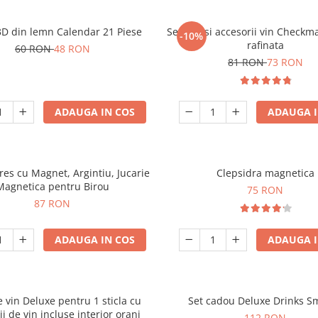
3D din lemn Calendar 21 Piese
Set sah si accesorii vin Checkm
-10%
rafinata
60 RON
48 RON
81 RON
73 RON
ADAUGA IN COS
ADAUGA I
tres cu Magnet, Argintiu, Jucarie
Clepsidra magnetica
Magnetica pentru Birou
75 RON
87 RON
ADAUGA IN COS
ADAUGA I
e vin Deluxe pentru 1 sticla cu
Set cadou Deluxe Drinks S
ii de vin incluse interior oranj
112 RON