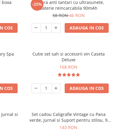
i boxa
Bratara anti tantari cu ultrasunete,
-20%
baterie reincarcabila 90mAh
58 RON
46 RON
N COS
ADAUGA IN COS
ury Spa
Cutie set sah si accesorii vin Caseta
Deluxe
168 RON
N COS
ADAUGA IN COS
 Jurnal si
Set cadou Caligrafie Vintage cu Pana
verde, Jurnal si Suport pentru stilou, 9
piese
143 RON