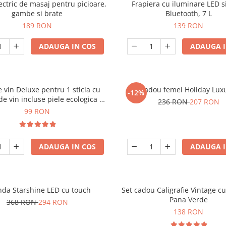
ectric de masaj pentru picioare,
Frapiera cu iluminare LED s
gambe si brate
Bluetooth, 7 L
189 RON
139 RON
ADAUGA IN COS
ADAUGA I
e vin Deluxe pentru 1 sticla cu
Set cadou femei Holiday Lux
-12%
de vin incluse piele ecologica de
236 RON
207 RON
crocodil
99 RON
ADAUGA IN COS
ADAUGA I
nda Starshine LED cu touch
Set cadou Caligrafie Vintage cu
Pana Verde
368 RON
294 RON
138 RON