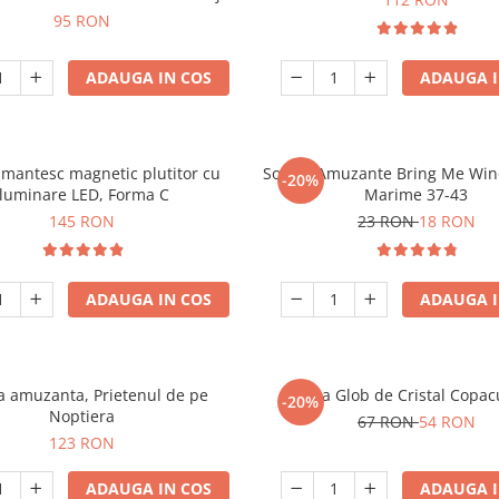
95 RON
ADAUGA IN COS
ADAUGA I
mantesc magnetic plutitor cu
Sosete Amuzante Bring Me Wine
-20%
iluminare LED, Forma C
Marime 37-43
145 RON
23 RON
18 RON
ADAUGA IN COS
ADAUGA I
 amuzanta, Prietenul de pe
Lampa Glob de Cristal Copacu
-20%
Noptiera
67 RON
54 RON
123 RON
ADAUGA IN COS
ADAUGA I