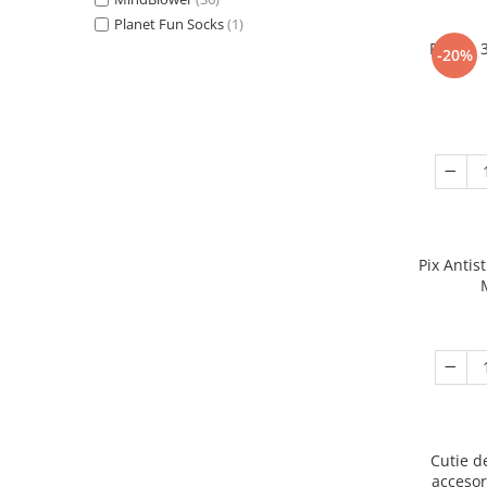
Planet Fun Socks
(1)
Puzzle 
-20%
Pix Antis
Cutie d
accesor