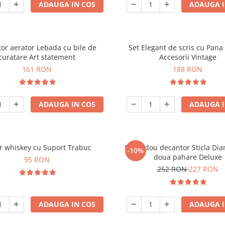
ADAUGA IN COS
ADAUGA I
or aerator Lebada cu bile de
Set Elegant de scris cu Pana 
curatare Art statement
Accesorii Vintage
161 RON
188 RON
ADAUGA IN COS
ADAUGA I
r whiskey cu Suport Trabuc
Set cadou decantor Sticla Di
-10%
doua pahare Deluxe
95 RON
252 RON
227 RON
ADAUGA IN COS
ADAUGA I