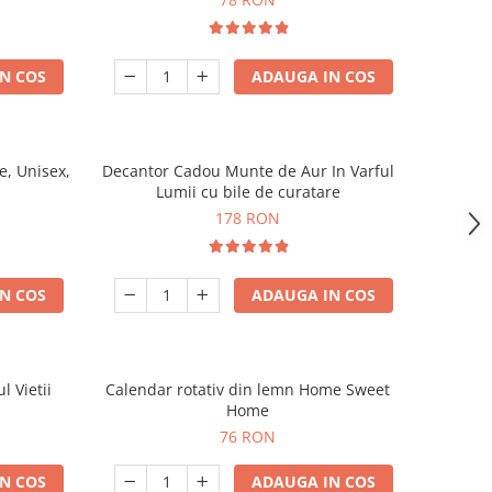
N COS
ADAUGA IN COS
, Unisex,
Decantor Cadou Munte de Aur In Varful
Lumii cu bile de curatare
178 RON
N COS
ADAUGA IN COS
l Vietii
Calendar rotativ din lemn Home Sweet
Home
76 RON
N COS
ADAUGA IN COS