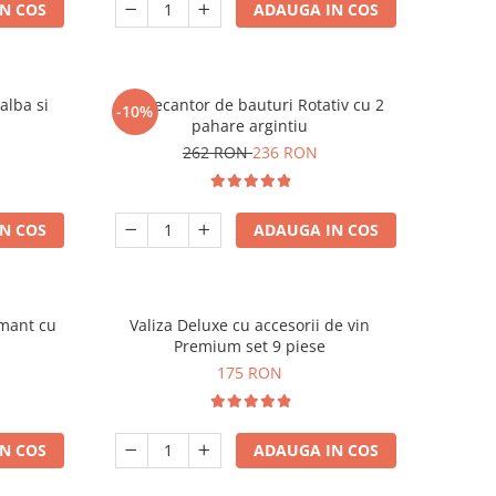
N COS
ADAUGA IN COS
alba si
Set Decantor de bauturi Rotativ cu 2
-10%
pahare argintiu
262 RON
236 RON
N COS
ADAUGA IN COS
amant cu
Valiza Deluxe cu accesorii de vin
Premium set 9 piese
175 RON
N COS
ADAUGA IN COS