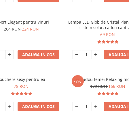
ort Elegant pentru Vinuri
Lampa LED Glob de Cristal Plan
sistem solar, cadou capti
264 RON
224 RON
69 RON
ADAUGA IN COS
ADAUGA I
ouchere sexy pentru ea
Set cadou femei Relaxing m
-7%
78 RON
179 RON
166 RON
ADAUGA IN COS
ADAUGA I