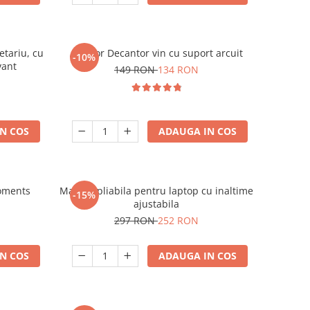
etariu, cu
Aerator Decantor vin cu suport arcuit
-10%
vant
149 RON
134 RON
N COS
ADAUGA IN COS
oments
Masuta pliabila pentru laptop cu inaltime
-15%
ajustabila
297 RON
252 RON
N COS
ADAUGA IN COS