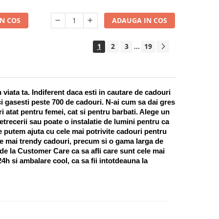
N COS
ADAUGA IN COS
1
2
3
19
...
ata ta. Indiferent daca esti in cautare de cadouri 
i gasesti peste 700 de cadouri. N-ai cum sa dai gres 
 atat pentru femei, cat si pentru barbati. Alege un 
recerii sau poate o instalatie de lumini pentru ca 
te putem ajuta cu cele mai potrivite cadouri pentru 
e mai trendy cadouri, precum si o gama larga de 
 de la Customer Care ca sa afli care sunt cele mai 
h si ambalare cool, ca sa fii intotdeauna la 