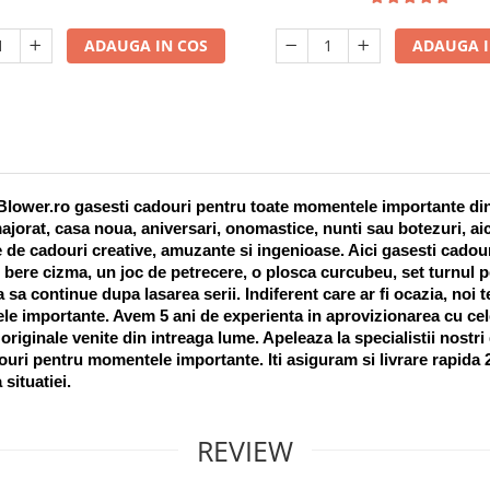
ADAUGA IN COS
ADAUGA I
lower.ro gasesti cadouri pentru toate momentele importante din vi
ajorat, casa noua, aniversari, onomastice, nunti sau botezuri, aic
 de cadouri creative, amuzante si ingenioase. Aici gasesti cadouri
 bere cizma, un joc de petrecere, o plosca curcubeu, set turnul pet
a sa continue dupa lasarea serii. Indiferent care ar fi ocazia, noi 
e importante. Avem 5 ani de experienta in aprovizionarea cu cel
riginale venite din intreaga lume. Apeleaza la specialistii nostri
uri pentru momentele importante. Iti asiguram si livrare rapida 24
 situatiei. 
REVIEW