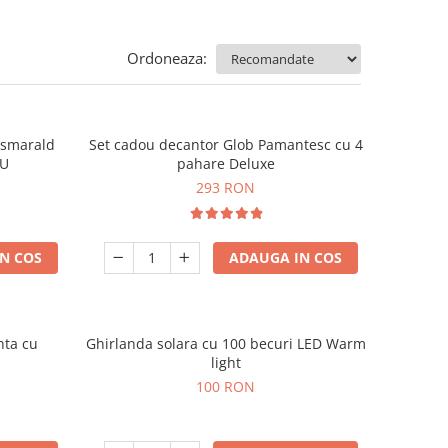
Ordoneaza:
e smarald
Set cadou decantor Glob Pamantesc cu 4
OU
pahare Deluxe
293 RON
N COS
ADAUGA IN COS
nta cu
Ghirlanda solara cu 100 becuri LED Warm
light
100 RON