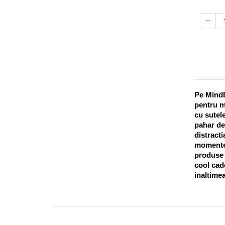
Pe MindB
pentru m
cu sutele
pahar de
distracti
momentel
produse o
cool cado
inaltimea