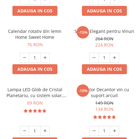
ADAUGA IN COS
ADAUGA IN COS
Calendar rotativ din lemn
Suport Elegant pentru Vinuri
-15%
Home Sweet Home
264 RON
76 RON
224 RON
ADAUGA IN COS
ADAUGA IN COS
Lampa LED Glob de Cristal
Aerator Decantor vin cu
-10%
Planetariu, cu sistem solar,
suport arcuit
cadou captivant
69 RON
149 RON
134 RON