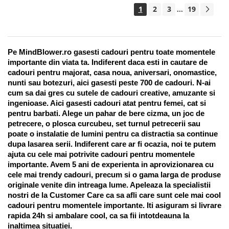
1
2
3
19
...
Pe MindBlower.ro gasesti cadouri pentru toate momentele 
importante din viata ta. Indiferent daca esti in cautare de 
cadouri pentru majorat, casa noua, aniversari, onomastice, 
nunti sau botezuri, aici gasesti peste 700 de cadouri. N-ai 
cum sa dai gres cu sutele de cadouri creative, amuzante si 
ingenioase. Aici gasesti cadouri atat pentru femei, cat si 
pentru barbati. Alege un pahar de bere cizma, un joc de 
petrecere, o plosca curcubeu, set turnul petrecerii sau 
poate o instalatie de lumini pentru ca distractia sa continue 
dupa lasarea serii. Indiferent care ar fi ocazia, noi te putem 
ajuta cu cele mai potrivite cadouri pentru momentele 
importante. Avem 5 ani de experienta in aprovizionarea cu 
cele mai trendy cadouri, precum si o gama larga de produse 
originale venite din intreaga lume. Apeleaza la specialistii 
nostri de la Customer Care ca sa afli care sunt cele mai cool 
cadouri pentru momentele importante. Iti asiguram si livrare 
rapida 24h si ambalare cool, ca sa fii intotdeauna la 
inaltimea situatiei. 