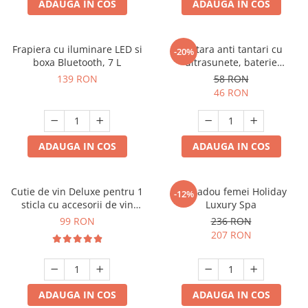
ADAUGA IN COS
ADAUGA IN COS
Frapiera cu iluminare LED si
Bratara anti tantari cu
-20%
boxa Bluetooth, 7 L
ultrasunete, baterie
reincarcabila 90mAh
139 RON
58 RON
46 RON
ADAUGA IN COS
ADAUGA IN COS
Cutie de vin Deluxe pentru 1
Set cadou femei Holiday
-12%
sticla cu accesorii de vin
Luxury Spa
incluse piele ecologica de
99 RON
236 RON
crocodil
207 RON
ADAUGA IN COS
ADAUGA IN COS