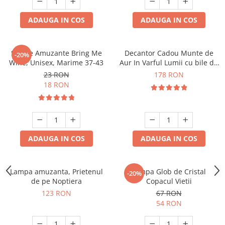
ADAUGA IN COS
ADAUGA IN COS
Sosete Amuzante Bring Me
Decantor Cadou Munte de
-20%
Wine, Unisex, Marime 37-43
Aur In Varful Lumii cu bile de
curatare
23 RON
178 RON
18 RON
ADAUGA IN COS
ADAUGA IN COS
Lampa amuzanta, Prietenul
Lampa Glob de Cristal
-20%
de pe Noptiera
Copacul Vietii
123 RON
67 RON
54 RON