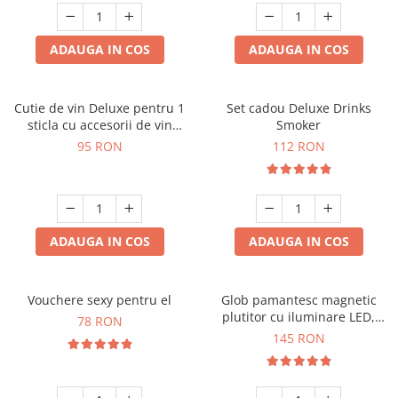
ADAUGA IN COS
ADAUGA IN COS
Cutie de vin Deluxe pentru 1
Set cadou Deluxe Drinks
sticla cu accesorii de vin
Smoker
incluse interior oranj
95 RON
112 RON
ADAUGA IN COS
ADAUGA IN COS
Vouchere sexy pentru el
Glob pamantesc magnetic
plutitor cu iluminare LED,
78 RON
Forma C
145 RON