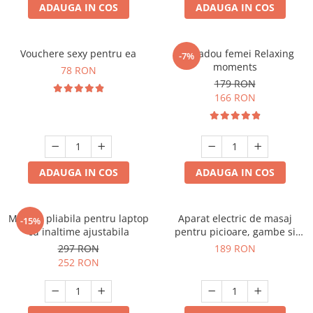
ADAUGA IN COS
ADAUGA IN COS
Vouchere sexy pentru ea
Set cadou femei Relaxing
-7%
moments
78 RON
179 RON
166 RON
ADAUGA IN COS
ADAUGA IN COS
Masuta pliabila pentru laptop
Aparat electric de masaj
-15%
cu inaltime ajustabila
pentru picioare, gambe si
brate
297 RON
189 RON
252 RON