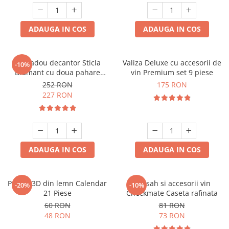
ADAUGA IN COS
ADAUGA IN COS
Set cadou decantor Sticla
Valiza Deluxe cu accesorii de
-10%
Diamant cu doua pahare
vin Premium set 9 piese
Deluxe
252 RON
175 RON
227 RON
ADAUGA IN COS
ADAUGA IN COS
Puzzle 3D din lemn Calendar
Set sah si accesorii vin
-20%
-10%
21 Piese
Checkmate Caseta rafinata
60 RON
81 RON
48 RON
73 RON