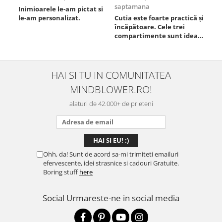
saptamana
Inimioarele le-am pictat si
Umb
le-am personalizat.
Cutia este foarte practică și
poz
încăpătoare. Cele trei
ori
compartimente sunt ideale
chi
pentru a separa
Mat
alimentele, iar închiderea
se 
este sigură, fără scurgeri. O
dim
folosesc aproape zilnic la
pot
HAI SI TU IN COMUNITATEA
serviciu și sunt foarte
mul
MINDBLOWER.RO!
mulțumită.
rec
ceva
alaturi de 42.000+ de prieteni
Ohh, da! Sunt de acord sa-mi trimiteti emailuri
efervescente, idei strasnice si cadouri Gratuite.
Boring stuff
here
Social
Urmareste-ne in social media