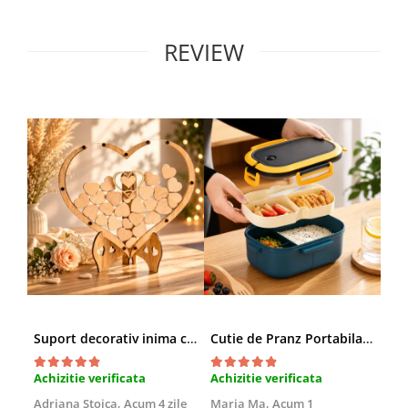
REVIEW
Suport decorativ inima cu mesaje, Cadou cu suflet
Cutie de Pranz Portabila cu Compartimente
Achizitie verificata
Achizitie verificata
Ach
Adriana Stoica,
Acum 4 zile
Maria Ma,
Acum 1
Sof