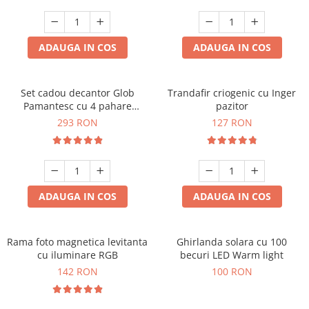
Cadouri Zodia Pesti
Cadouri Sfantul Andrei
Cadouri Fete
Cani si Termosuri
Cadouri Sfantul Alexandru
Pentru Copilul din tine
Jocuri si Puzzle
Cadouri Sfanta Ana
ADAUGA IN COS
ADAUGA IN COS
Cadouri Haioase
Produse pentru Calatorie
Cadouri Constantin si Elena
Cadouri de Casa Noua
Seturi de caligrafie
Cadouri Sfanta Maria
Cadouri Majorat
Set cadou decantor Glob
Trandafir criogenic cu Inger
Pamantesc cu 4 pahare
pazitor
Cadouri Sfintii Mihail si Gavriil
Cadouri pentru Nasi
Deluxe
293 RON
127 RON
Cadouri pentru Bunici
Cadouri pentru Prieteni
Cadouri pentru Sefi
ADAUGA IN COS
ADAUGA IN COS
Cel ce are tot
Cadouri Nunta si Cununie civila
Rama foto magnetica levitanta
Ghirlanda solara cu 100
cu iluminare RGB
becuri LED Warm light
142 RON
100 RON