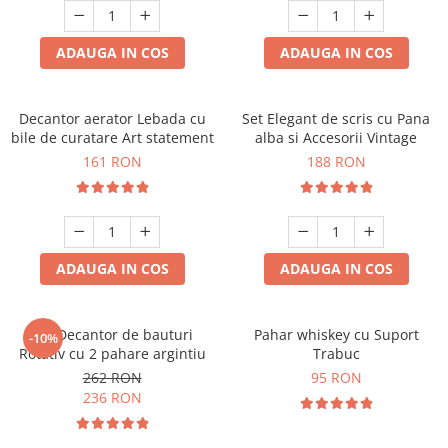
ADAUGA IN COS
ADAUGA IN COS
Decantor aerator Lebada cu
Set Elegant de scris cu Pana
bile de curatare Art statement
alba si Accesorii Vintage
161 RON
188 RON
ADAUGA IN COS
ADAUGA IN COS
Set Decantor de bauturi
Pahar whiskey cu Suport
-10%
Rotativ cu 2 pahare argintiu
Trabuc
262 RON
95 RON
236 RON