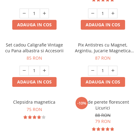
ADAUGA IN COS
ADAUGA IN COS
Set cadou Caligrafie Vintage
Pix Antistres cu Magnet,
cu Pana albastra si Accesorii
Argintiu, Jucarie Magnetica
pentru Birou
85 RON
87 RON
ADAUGA IN COS
ADAUGA IN COS
Clepsidra magnetica
Ceas de perete florescent
-10%
Licurici
75 RON
88 RON
79 RON