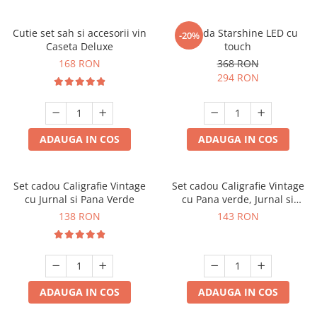
Cutie set sah si accesorii vin
Oglinda Starshine LED cu
-20%
Caseta Deluxe
touch
168 RON
368 RON
294 RON
ADAUGA IN COS
ADAUGA IN COS
Set cadou Caligrafie Vintage
Set cadou Caligrafie Vintage
cu Jurnal si Pana Verde
cu Pana verde, Jurnal si
Suport pentru stilou, 9 piese
138 RON
143 RON
ADAUGA IN COS
ADAUGA IN COS