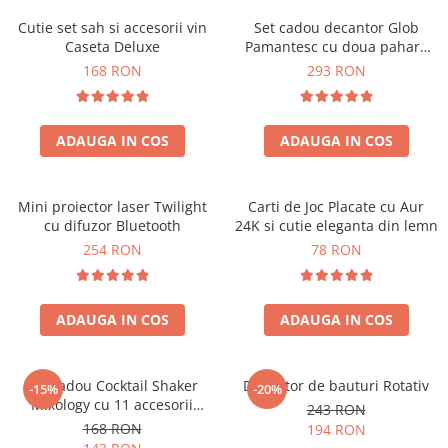
Cutie set sah si accesorii vin
Set cadou decantor Glob
Caseta Deluxe
Pamantesc cu doua pahare
Deluxe
168 RON
293 RON
ADAUGA IN COS
ADAUGA IN COS
Mini proiector laser Twilight
Carti de Joc Placate cu Aur
cu difuzor Bluetooth
24K si cutie eleganta din lemn
254 RON
78 RON
ADAUGA IN COS
ADAUGA IN COS
Set cadou Cocktail Shaker
Decantor de bauturi Rotativ
-15%
-20%
Mixology cu 11 accesorii
243 RON
750ml Argintiu
168 RON
194 RON