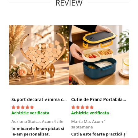
REVIEW
Suport decorativ inima cu mesaje, Cadou cu suflet
Cutie de Pranz Portabila cu Compartimente
Achizitie verificata
Achizitie verificata
Ach
Adriana Stoica,
Acum 4 zile
Maria Ma,
Acum 1
Sof
saptamana
Inimioarele le-am pictat si
Umb
le-am personalizat.
Cutia este foarte practică și
poz