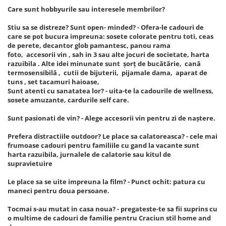
Care sunt hobbyurile sau interesele membrilor?
Stiu sa se distreze? Sunt open- minded? - Ofera-le cadouri de
care se pot bucura impreuna: sosete colorate pentru toti, ceas
de perete, decantor glob pamantesc, panou rama
foto, accesorii vin , sah in 3 sau alte jocuri de societate, harta
razuibila . Alte idei minunate sunt șorț de bucătărie, cană
termosensibilă , cutii de bijuterii, pijamale dama, aparat de
tuns , set tacamuri haioase,
Sunt atenti cu sanatatea lor? - uita-te la cadourile de wellness,
sosete amuzante, cardurile self care.
Sunt pasionati de vin? - Alege accesorii vin pentru zi de naștere.
Prefera distractiile outdoor? Le place sa calatoreasca? - cele mai
frumoase cadouri pentru familiile cu gand la vacante sunt
harta razuibila, jurnalele de calatorie sau kitul de
supravietuire
Le place sa se uite impreuna la film? - Punct ochit: patura cu
maneci pentru doua persoane.
Tocmai s-au mutat in casa noua? - pregateste-te sa fii suprins cu
o multime de cadouri de familie pentru Craciun stil home and