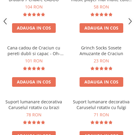
touch control handsfree
104 RON
58 RON
ADAUGA IN COS
ADAUGA IN COS
Cana cadou de Craciun cu
Grinch Socks Sosete
pereti dubli si capac - Oh-
Amuzante de Craciun
Brad-frumos
101 RON
23 RON
ADAUGA IN COS
ADAUGA IN COS
Suport lumanare decorativa
Suport lumanare decorativa
Caruselul rotativ cu brazi
Caruselul rotativ cu fulgi
78 RON
71 RON