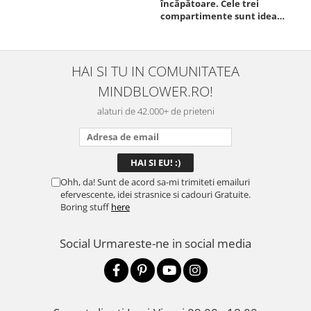
încăpătoare. Cele trei
ori
compartimente sunt ideale
chi
pentru a separa
Mat
alimentele, iar închiderea
se 
este sigură, fără scurgeri. O
dim
folosesc aproape zilnic la
pot
HAI SI TU IN COMUNITATEA
serviciu și sunt foarte
mul
MINDBLOWER.RO!
mulțumită.
rec
ceva
alaturi de 42.000+ de prieteni
Ohh, da! Sunt de acord sa-mi trimiteti emailuri
efervescente, idei strasnice si cadouri Gratuite.
Boring stuff
here
Social
Urmareste-ne in social media