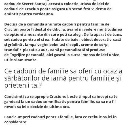
cadou de Secret Santa), aceasta colectie uriasa de idei de
cadouri de Craciun poate asigura un sezon festiv, demn de
amintit pentru totdeauna.
Decizia de a comanda anumite cadouri pentru familie de
Craciun poate fi destul de dificila, avand in vedere multitudinea
de optiuni amuzante din care poti sa alegi. De la aparat de tuns,
set cadou pentru el si ea, halate de baie , obiect decorativ casă
și grădină , lampa veghe bebelusi si copii , creme de corp,
trandafir placat cu aur , cană personalizată si produse
de îngrijire personală, aici gasesti o sursa imensa de idei unice,
utile si amuzante.
Ce cadouri de familie sa oferi cu ocazia
sărbătorilor de iarnă pentru familiile și
prietenii tai?
Cand simti ca se apropie Craciunul, este timpul sa incepi sa te
gandesti la un cadou semnificativ pentru familie, ca sa nu fii
nevoit sa iei o decizie de ultima ora.
Cand cumperi cadouri pentru familie, iata ce trebuie sa iei in
considerare: