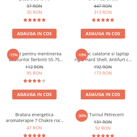
37 RON
447 RON
30 RON
313 RON
ADAUGA IN COS
ADAUGA IN COS
Aparat pentru mentinerea
Rucsac calatorie si laptop
-15%
-10%
bauturilor fierbinti 55-75
rigid Hard Shell, Antifurt cu
grade
port USB, Waterproof,
112 RON
192 RON
44x30x17 cm,
95 RON
173 RON
Compartimentare inteligenta,
Unisex, Negru
ADAUGA IN COS
ADAUGA IN COS
Bratara energetica
Set Turnul Petrecerii
-30%
aromaterapie 7 Chakre roca
131 RON
vulcanica
47 RON
92 RON