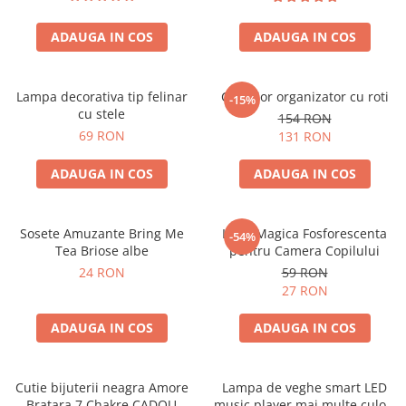
ADAUGA IN COS
ADAUGA IN COS
Lampa decorativa tip felinar
Carucior organizator cu roti
-15%
cu stele
154 RON
69 RON
131 RON
ADAUGA IN COS
ADAUGA IN COS
Sosete Amuzante Bring Me
Luna Magica Fosforescenta
-54%
Tea Briose albe
pentru Camera Copilului
24 RON
59 RON
27 RON
ADAUGA IN COS
ADAUGA IN COS
Cutie bijuterii neagra Amore
Lampa de veghe smart LED
Bratara 7 Chakre CADOU
music player mai multe culori