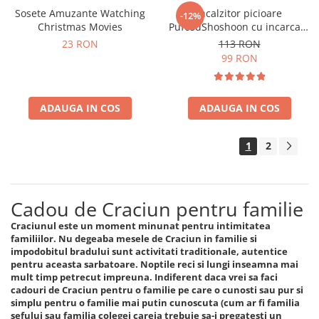
Sosete Amuzante Watching
Incalzitor picioare
-12%
Christmas Movies
PufosuShoshoon cu incarcare
USB
23 RON
113 RON
99 RON
ADAUGA IN COS
ADAUGA IN COS
1
2
Cadou de Craciun pentru familie
Craciunul este un moment minunat pentru intimitatea
familiilor. Nu degeaba mesele de Craciun in familie si
impodobitul bradului sunt activitati traditionale, autentice
pentru aceasta sarbatoare. Noptile reci si lungi inseamna mai
mult timp petrecut impreuna. Indiferent daca vrei sa faci
cadouri de Craciun pentru o familie pe care o cunosti sau pur si
simplu pentru o familie mai putin cunoscuta (cum ar fi familia
sefului sau familia colegei careia trebuie sa-i pregatesti un