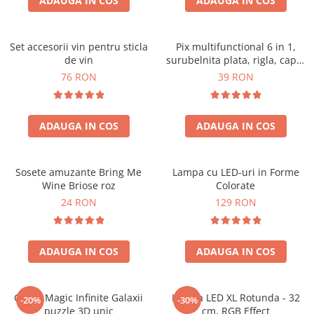
ADAUGA IN COS
ADAUGA IN COS
Set accesorii vin pentru sticla
Pix multifunctional 6 in 1,
de vin
surubelnita plata, rigla, capat
touchscreen, nivela cu bula
76 RON
39 RON
ADAUGA IN COS
ADAUGA IN COS
Sosete amuzante Bring Me
Lampa cu LED-uri in Forme
Wine Briose roz
Colorate
24 RON
129 RON
ADAUGA IN COS
ADAUGA IN COS
Cubul Magic Infinite Galaxii
Lampa LED XL Rotunda - 32
-20%
-30%
puzzle 3D unic
cm, RGB Effect