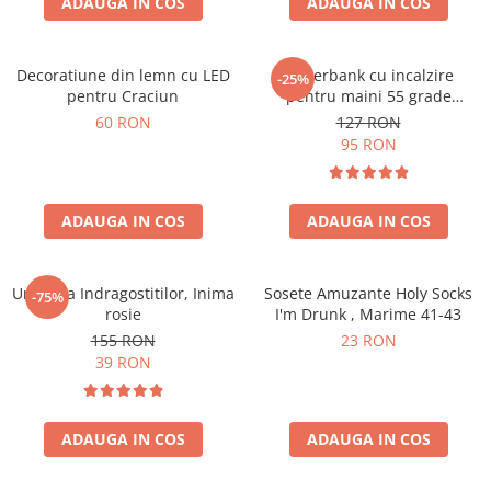
ADAUGA IN COS
ADAUGA IN COS
Decoratiune din lemn cu LED
Powerbank cu incalzire
-25%
pentru Craciun
pentru maini 55 grade
Bucuria frigurosilor
60 RON
127 RON
10000mAh
95 RON
ADAUGA IN COS
ADAUGA IN COS
Umbrela Indragostitilor, Inima
Sosete Amuzante Holy Socks
-75%
rosie
I'm Drunk , Marime 41-43
155 RON
23 RON
39 RON
ADAUGA IN COS
ADAUGA IN COS