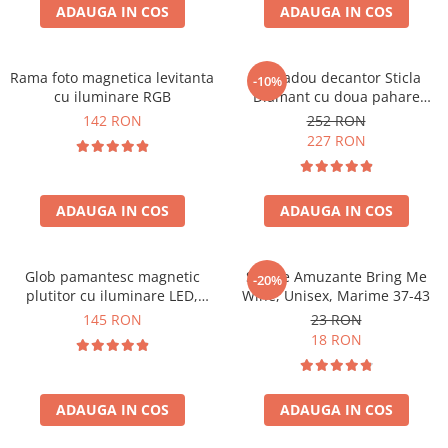
Cadouri Zodia Pesti
Cadouri Sfantul Andrei
ADAUGA IN COS
ADAUGA IN COS
Cadouri Fete
Cani si Termosuri
Cadouri Sfantul Alexandru
Pentru Copilul din tine
Jocuri si Puzzle
Cadouri Sfanta Ana
Cadouri Haioase
Rama foto magnetica levitanta
Set cadou decantor Sticla
-10%
Produse pentru Calatorie
Cadouri Constantin si Elena
cu iluminare RGB
Diamant cu doua pahare
Cadouri de Casa Noua
Seturi de caligrafie
Deluxe
142 RON
252 RON
Cadouri Sfanta Maria
Cadouri Majorat
227 RON
Cadouri Sfintii Mihail si Gavriil
Cadouri pentru Nasi
Cadouri pentru Bunici
ADAUGA IN COS
ADAUGA IN COS
Cadouri pentru Prieteni
Cadouri pentru Sefi
Glob pamantesc magnetic
Sosete Amuzante Bring Me
-20%
Cel ce are tot
plutitor cu iluminare LED,
Wine, Unisex, Marime 37-43
Forma C
Cadouri Nunta si Cununie civila
145 RON
23 RON
18 RON
ADAUGA IN COS
ADAUGA IN COS