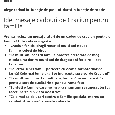
deco
Alege cadoul in funcție de pasiuni, dar si in funcție de ocazie
Idei mesaje cadouri de Craciun pentru
familie
Vrei sa incluzi un mesaj alaturi de un cadou de craciun pentru o
familie? Uite cateva sugestii:
"Craciun fericit, dragii nostri si multi ani noua!" -
familie colegi de birou
"La multi ani pentru familia noastra preferata de moș
nicolae. Va dorim multi ani de dragoste si fericire" - set
tacamuri
"Felicitari unei familii perfecte cu ocazia sărbătorilor de
iarnă! Cele mai bune urari se indreapta spre voi de Craciun!"
"La multi ani, fina. La multi ani, finule. Craciun fericit!" -
pentru șorț de bucătărie si panou rama foto
"Sunteti o familie care ne inspira si suntem recunoscatori ca
faceti parte din viata noastra!"
"Cele mai calde urari pentru o familie speciala, mereu cu
zambetul pe buze". - sosete colorate