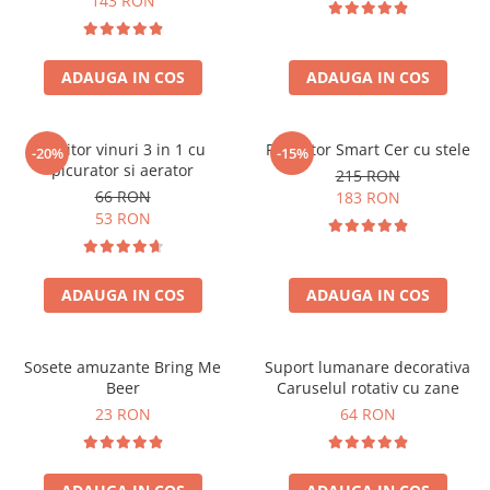
143 RON
ADAUGA IN COS
ADAUGA IN COS
Racitor vinuri 3 in 1 cu
Proiector Smart Cer cu stele
-20%
-15%
picurator si aerator
215 RON
66 RON
183 RON
53 RON
ADAUGA IN COS
ADAUGA IN COS
Sosete amuzante Bring Me
Suport lumanare decorativa
Beer
Caruselul rotativ cu zane
23 RON
64 RON