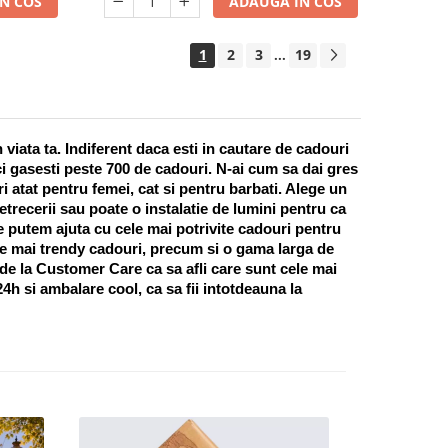
N COS
ADAUGA IN COS
1
2
3
19
...
ata ta. Indiferent daca esti in cautare de cadouri 
i gasesti peste 700 de cadouri. N-ai cum sa dai gres 
 atat pentru femei, cat si pentru barbati. Alege un 
recerii sau poate o instalatie de lumini pentru ca 
te putem ajuta cu cele mai potrivite cadouri pentru 
e mai trendy cadouri, precum si o gama larga de 
 de la Customer Care ca sa afli care sunt cele mai 
h si ambalare cool, ca sa fii intotdeauna la 