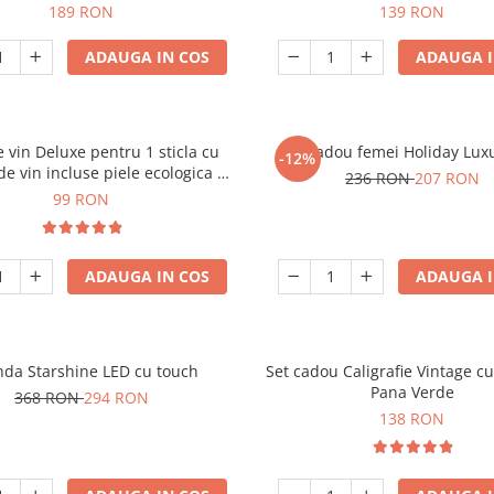
189 RON
139 RON
ADAUGA IN COS
ADAUGA I
e vin Deluxe pentru 1 sticla cu
Set cadou femei Holiday Lux
-12%
de vin incluse piele ecologica de
236 RON
207 RON
crocodil
99 RON
ADAUGA IN COS
ADAUGA I
nda Starshine LED cu touch
Set cadou Caligrafie Vintage cu
Pana Verde
368 RON
294 RON
138 RON