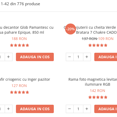
1-
42
din
776
produse
ou decantor Glob Pamantesc cu
Cutie bijuterii cu cheita Verd
-20%
ua pahare Epique, 850 ml
Bratara 7 Chakre CAD
188 RON
137 RON
109 RON
ADAUGA IN COS
ADAUGA I
fir criogenic cu Inger pazitor
Rama foto magnetica levita
iluminare RGB
127 RON
142 RON
ADAUGA IN COS
ADAUGA I