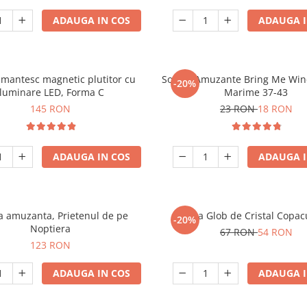
ADAUGA IN COS
ADAUGA I
mantesc magnetic plutitor cu
Sosete Amuzante Bring Me Wine
-20%
iluminare LED, Forma C
Marime 37-43
145 RON
23 RON
18 RON
ADAUGA IN COS
ADAUGA I
 amuzanta, Prietenul de pe
Lampa Glob de Cristal Copacu
-20%
Noptiera
67 RON
54 RON
123 RON
ADAUGA IN COS
ADAUGA I