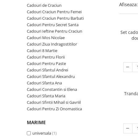
Cadouri Zodia Pesti
Cadouri Sfantul Andrei
Cadouri Fete
Afiseaza:
Cadouri de Craciun
Cani si Termosuri
Cadouri Sfantul Alexandru
Pentru Copilul din tine
Cadouri Craciun Pentru Femei
Jocuri si Puzzle
Cadouri Craciun Pentru Barbati
Cadouri Sfanta Ana
Cadouri Haioase
Cadouri Pentru Secret Santa
Produse pentru Calatorie
Cadouri Constantin si Elena
Cadouri de Casa Noua
Cadouri Ieftine Pentru Craciun
Set cad
Seturi de caligrafie
Cadouri Mos Nicolae
do
Cadouri Sfanta Maria
Cadouri Majorat
Cadouri Ziua Indragostitilor
Cadouri Sfintii Mihail si Gavriil
Cadouri pentru Nasi
Cadouri 8 Martie
Cadouri Pentru Florii
Cadouri pentru Bunici
Cadouri Pentru Paste
Cadouri pentru Prieteni
Cadouri Sfantul Andrei
Cadouri Sfantul Alexandru
Cadouri pentru Sefi
Cadouri Sfanta Ana
Cel ce are tot
Cadouri Constantin si Elena
Tranda
Cadouri Sfanta Maria
Cadouri Nunta si Cununie civila
Cadouri Sfintii Mihail si Gavriil
Cadouri Pentru Zi Onomastica
MARIME
universala
(1)