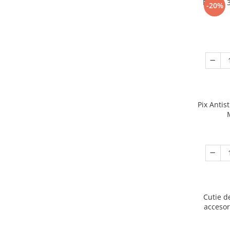
Puzzle 
-20%
Pix Antis
Cutie d
accesor