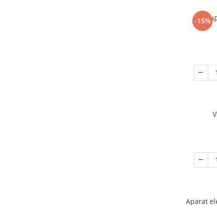
Sup
-15%
V
Aparat el