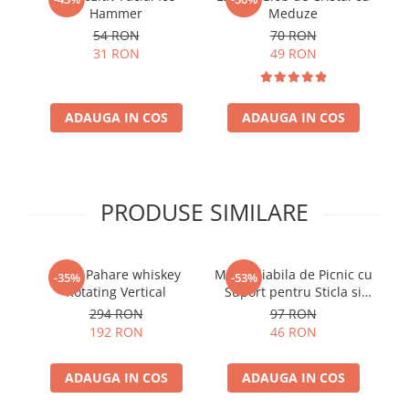
Hammer
Meduze
54 RON
70 RON
31 RON
49 RON
ADAUGA IN COS
ADAUGA IN COS
PRODUSE SIMILARE
Set 6 Pahare whiskey
Masa Pliabila de Picnic cu
M
-35%
-53%
Rotating Vertical
Suport pentru Sticla si
Pahare
294 RON
97 RON
192 RON
46 RON
ADAUGA IN COS
ADAUGA IN COS