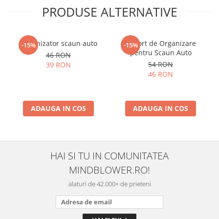
PRODUSE ALTERNATIVE
Organizator scaun auto
Suport de Organizare
-15%
-15%
pentru Scaun Auto
46 RON
54 RON
39 RON
46 RON
ADAUGA IN COS
ADAUGA IN COS
HAI SI TU IN COMUNITATEA
MINDBLOWER.RO!
alaturi de 42.000+ de prieteni