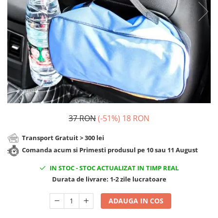
Cadouri Sfantul Andrei
Cadouri Fete
Cani si Termosuri
Cadouri Sfantul Alexandru
Pentru Copilul din tine
Jocuri si Puzzle
Cadouri Sfanta Ana
Cadouri Haioase
Produse pentru Calatorie
Cadouri Constantin si Elena
Cadouri de Casa Noua
Seturi de caligrafie
Cadouri Sfanta Maria
Cadouri Majorat
Cadouri Sfintii Mihail si Gavriil
Cadouri pentru Nasi
Cadouri pentru Bunici
Cadouri pentru Prieteni
37 RON
(-51%)
18 RON
Cadouri pentru Sefi
Transport Gratuit > 300 lei
Cel ce are tot
Comanda acum si Primesti produsul pe 10 sau 11 August
Cadouri Nunta si Cununie civila
IN STOC
-
STOC ACTUALIZAT IN TIMP REAL
Durata de livrare:
1-2 zile lucratoare
ADAUGA IN COS