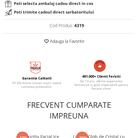
Poti selecta ambalaj cadou direct in cos
Poti trimite cadoul direct sarbatoritului
Cod Produs:
4319
Adauga la Favorite
481.000+ Clienti Fericiti
Garantia Calitatii
De 13 ani, oferim experiențe
97.8% dintre clienții noștri adoră
fantastice și grijă impecabilă pentru
calitatea produselor.
fiecare client
FRECVENT CUMPARATE
IMPREUNA
Dispozitiv Facial Ice
Lampa Glob de Cristal cu
-43%
-30%