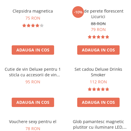
Clepsidra magnetica
Ceas de perete florescent
-10%
Licurici
75 RON
88 RON
79 RON
ADAUGA IN COS
ADAUGA IN COS
Cutie de vin Deluxe pentru 1
Set cadou Deluxe Drinks
sticla cu accesorii de vin
Smoker
incluse interior oranj
95 RON
112 RON
ADAUGA IN COS
ADAUGA IN COS
Vouchere sexy pentru el
Glob pamantesc magnetic
plutitor cu iluminare LED,
78 RON