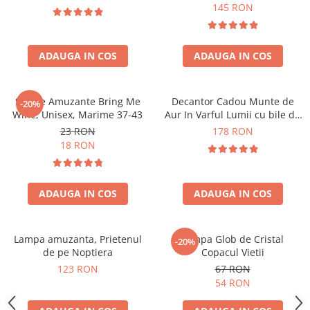
Forma C
145 RON
ADAUGA IN COS
ADAUGA IN COS
Sosete Amuzante Bring Me
Decantor Cadou Munte de
-20%
Wine, Unisex, Marime 37-43
Aur In Varful Lumii cu bile de
curatare
23 RON
178 RON
18 RON
ADAUGA IN COS
ADAUGA IN COS
Lampa amuzanta, Prietenul
Lampa Glob de Cristal
-20%
de pe Noptiera
Copacul Vietii
123 RON
67 RON
54 RON