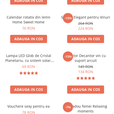
ADAUGA IN COS
ADAUGA IN COS
Calendar rotativ din lemn
Suport Elegant pentru Vinuri
-15%
Home Sweet Home
264 RON
76 RON
224 RON
ADAUGA IN COS
ADAUGA IN COS
Lampa LED Glob de Cristal
Aerator Decantor vin cu
-10%
Planetariu, cu sistem solar,
suport arcuit
cadou captivant
69 RON
149 RON
134 RON
ADAUGA IN COS
ADAUGA IN COS
Vouchere sexy pentru ea
Set cadou femei Relaxing
-7%
moments
78 RON