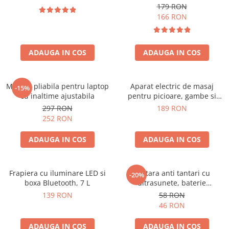
179 RON
166 RON
ADAUGA IN COS
ADAUGA IN COS
Masuta pliabila pentru laptop
Aparat electric de masaj
-15%
cu inaltime ajustabila
pentru picioare, gambe si
brate
297 RON
189 RON
252 RON
ADAUGA IN COS
ADAUGA IN COS
Frapiera cu iluminare LED si
Bratara anti tantari cu
-20%
boxa Bluetooth, 7 L
ultrasunete, baterie
reincarcabila 90mAh
139 RON
58 RON
46 RON
ADAUGA IN COS
ADAUGA IN COS