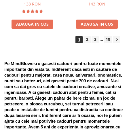
Suport pentru stilou, 9 piese
138 RON
143 RON
ADAUGA IN COS
ADAUGA IN COS
1
2
3
19
...
Pe MindBlower.ro gasesti cadouri pentru toate momentele 
importante din viata ta. Indiferent daca esti in cautare de 
cadouri pentru majorat, casa noua, aniversari, onomastice, 
nunti sau botezuri, aici gasesti peste 700 de cadouri. N-ai 
cum sa dai gres cu sutele de cadouri creative, amuzante si 
ingenioase. Aici gasesti cadouri atat pentru femei, cat si 
pentru barbati. Alege un pahar de bere cizma, un joc de 
petrecere, o plosca curcubeu, set turnul petrecerii sau 
poate o instalatie de lumini pentru ca distractia sa continue 
dupa lasarea serii. Indiferent care ar fi ocazia, noi te putem 
ajuta cu cele mai potrivite cadouri pentru momentele 
importante. Avem 5 ani de experienta in aprovizionarea cu 