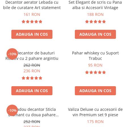
Decantor aerator Lebada cu
Set Elegant de scris cu Pana
bile de curatare Art statement
alba si Accesorii Vintage
161 RON
188 RON
ADAUGA IN COS
ADAUGA IN COS
Set Decantor de bauturi
Pahar whiskey cu Suport
-10%
Rotativ cu 2 pahare argintiu
Trabuc
262 RON
95 RON
236 RON
ADAUGA IN COS
ADAUGA IN COS
Set cadou decantor Sticla
Valiza Deluxe cu accesorii de
-10%
Diamant cu doua pahare
vin Premium set 9 piese
Deluxe
252 RON
175 RON