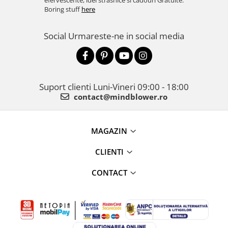
efervescente, idei strasnice si cadouri Gratuite.
Boring stuff
here
Social
Urmareste-ne in social media
Suport clienti
Luni-Vineri 09:00 - 18:00
contact@mindblower.ro
MAGAZIN
CLIENTI
CONTACT