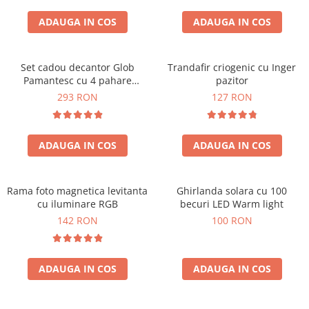
Cadouri Zodia Pesti
Cadouri Sfantul Andrei
Cadouri Fete
Cani si Termosuri
Cadouri Sfantul Alexandru
ADAUGA IN COS
ADAUGA IN COS
Pentru Copilul din tine
Jocuri si Puzzle
Cadouri Sfanta Ana
Cadouri Haioase
Produse pentru Calatorie
Cadouri Constantin si Elena
Set cadou decantor Glob
Trandafir criogenic cu Inger
Cadouri de Casa Noua
Seturi de caligrafie
Pamantesc cu 4 pahare
pazitor
Cadouri Sfanta Maria
Cadouri Majorat
Deluxe
293 RON
127 RON
Cadouri Sfintii Mihail si Gavriil
Cadouri pentru Nasi
Cadouri pentru Bunici
ADAUGA IN COS
ADAUGA IN COS
Cadouri pentru Prieteni
Cadouri pentru Sefi
Rama foto magnetica levitanta
Ghirlanda solara cu 100
Cel ce are tot
cu iluminare RGB
becuri LED Warm light
Cadouri Nunta si Cununie civila
142 RON
100 RON
ADAUGA IN COS
ADAUGA IN COS