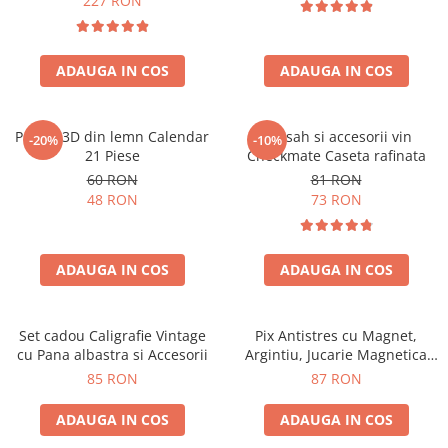
227 RON
ADAUGA IN COS
ADAUGA IN COS
Puzzle 3D din lemn Calendar
Set sah si accesorii vin
-20%
-10%
21 Piese
Checkmate Caseta rafinata
60 RON
81 RON
48 RON
73 RON
ADAUGA IN COS
ADAUGA IN COS
Set cadou Caligrafie Vintage
Pix Antistres cu Magnet,
cu Pana albastra si Accesorii
Argintiu, Jucarie Magnetica
pentru Birou
85 RON
87 RON
ADAUGA IN COS
ADAUGA IN COS