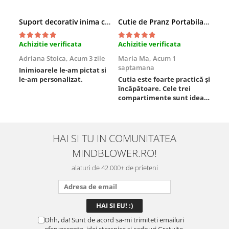
Suport decorativ inima cu mesaje, Cadou cu suflet
Cutie de Pranz Portabila cu Compartimente
Achizitie verificata
Achizitie verificata
Ach
Adriana Stoica,
Acum 3 zile
Maria Ma,
Acum 1
Sof
saptamana
Inimioarele le-am pictat si
Umb
le-am personalizat.
Cutia este foarte practică și
poz
încăpătoare. Cele trei
ori
compartimente sunt ideale
chi
pentru a separa
Mat
alimentele, iar închiderea
se 
este sigură, fără scurgeri. O
dim
folosesc aproape zilnic la
pot
HAI SI TU IN COMUNITATEA
serviciu și sunt foarte
mul
MINDBLOWER.RO!
mulțumită.
rec
ceva
alaturi de 42.000+ de prieteni
Ohh, da! Sunt de acord sa-mi trimiteti emailuri