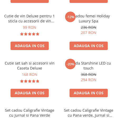
Cutie de vin Deluxe pentru 1
Set cadou femei Holiday
-12%
sticla cu accesorii de vin
Luxury Spa
incluse piele ecologica de
99 RON
236 RON
crocodil
207 RON
ADAUGA IN COS
ADAUGA IN COS
Cutie set sah si accesorii vin
Oglinda Starshine LED cu
-20%
Caseta Deluxe
touch
168 RON
368 RON
294 RON
ADAUGA IN COS
ADAUGA IN COS
Set cadou Caligrafie Vintage
Set cadou Caligrafie Vintage
cu Jurnal si Pana Verde
cu Pana verde, Jurnal si