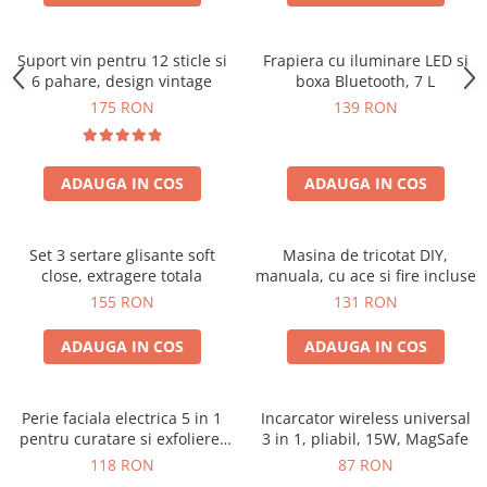
Suport vin pentru 12 sticle si
Frapiera cu iluminare LED si
6 pahare, design vintage
boxa Bluetooth, 7 L
175 RON
139 RON
ADAUGA IN COS
ADAUGA IN COS
Set 3 sertare glisante soft
Masina de tricotat DIY,
close, extragere totala
manuala, cu ace si fire incluse
155 RON
131 RON
ADAUGA IN COS
ADAUGA IN COS
Perie faciala electrica 5 in 1
Incarcator wireless universal
pentru curatare si exfoliere,
3 in 1, pliabil, 15W, MagSafe
cu vibratii, reincarcabila
118 RON
87 RON