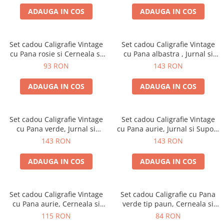
ADAUGA IN COS
ADAUGA IN COS
Set cadou Caligrafie Vintage
Set cadou Caligrafie Vintage
cu Pana rosie si Cerneala si
cu Pana albastra , Jurnal si
Accesorii, 7 piese
Suport pentru stilou, 9 piese
93 RON
143 RON
ADAUGA IN COS
ADAUGA IN COS
Set cadou Caligrafie Vintage
Set cadou Caligrafie Vintage
cu Pana verde, Jurnal si
cu Pana aurie, Jurnal si Suport
Suport pentru stilou, 9 piese
pentru stilou, 9 piese
143 RON
143 RON
ADAUGA IN COS
ADAUGA IN COS
Set cadou Caligrafie Vintage
Set cadou Caligrafie cu Pana
cu Pana aurie, Cerneala si
verde tip paun, Cerneala si
Stampila, 5 piese
Cutie Vintage, 3 piese
115 RON
84 RON