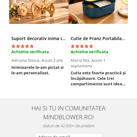
Suport decorativ inima cu mesaje, Cadou cu suflet
Cutie de Pranz Portabila cu Compartimente
Achizitie verificata
Achizitie verificata
Ach
Adriana Stoica,
Acum 2 zile
Maria Ma,
Acum 1
Sof
saptamana
Inimioarele le-am pictat si
Umb
le-am personalizat.
Cutia este foarte practică și
poz
încăpătoare. Cele trei
ori
compartimente sunt ideale
chi
pentru a separa
Mat
alimentele, iar închiderea
se 
este sigură, fără scurgeri. O
dim
folosesc aproape zilnic la
pot
HAI SI TU IN COMUNITATEA
serviciu și sunt foarte
mul
MINDBLOWER.RO!
mulțumită.
rec
ceva
alaturi de 42.000+ de prieteni