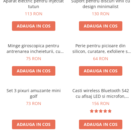
Aparat electric pentru injectat
Suport pentru discuri vinil cu
tutun
design minimalist
113 RON
130 RON
ADAUGA IN COS
ADAUGA IN COS
Minge giroscopica pentru
Perie pentru picioare din
antrenarea incheieturii, cu
silicon, curatare, exfoliere si
iluminare RGB
masaj
75 RON
64 RON
ADAUGA IN COS
ADAUGA IN COS
Set 3 pixuri amuzante mini
Casti wireless Bluetooth S42
golf
cu afisaj LED si microfon,
compatibile cu iOS si Android
73 RON
156 RON
ADAUGA IN COS
ADAUGA IN COS