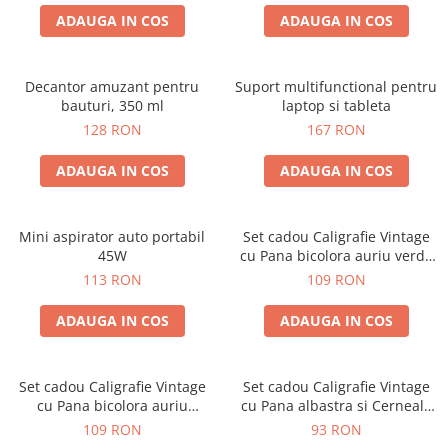
ADAUGA IN COS
ADAUGA IN COS
Decantor amuzant pentru
Suport multifunctional pentru
bauturi, 350 ml
laptop si tableta
128 RON
167 RON
ADAUGA IN COS
ADAUGA IN COS
Mini aspirator auto portabil
Set cadou Caligrafie Vintage
45W
cu Pana bicolora auriu verde
si Accesorii pentru Sigiliu, 5
113 RON
109 RON
piese
ADAUGA IN COS
ADAUGA IN COS
Set cadou Caligrafie Vintage
Set cadou Caligrafie Vintage
cu Pana bicolora auriu
cu Pana albastra si Cerneala
albastru si Accesorii pentru
si Accesorii, 7 piese
109 RON
93 RON
Sigiliu, 5 piese