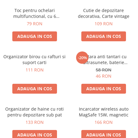
Toc pentru ochelari
Cutie de depozitare
multifunctional, cu 6
decorativa, Carte vintage
compartimente
79 RON
109 RON
ADAUGA IN COS
ADAUGA IN COS
Organizator birou cu rafturi si
Bratara anti tantari cu
-20%
suport carti
ultrasunete, baterie
reincarcabila 90mAh
111 RON
58 RON
46 RON
ADAUGA IN COS
ADAUGA IN COS
Organizator de haine cu roti
Incarcator wireless auto
pentru depozitare sub pat
MagSafe 15W, magnetic
133 RON
166 RON
ADAUGA IN COS
ADAUGA IN COS