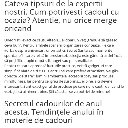
Cateva tipsuri de la expertii
nostri. Cum potrivesti cadoul cu
ocazia? Atentie, nu orice merge
oricand
Uneori știi exact ce cauți. Alteori… ai doar un vag „trebuie să găsesc
ceva bun”. Pentru ambele scenarii, organizarea contează. Fie că e
vorba despre aniversări, onomastici, Secret Santa sau momente
spontane în care vrei să impresionezi, selecția este gândită astfel încât
să poți filtra rapid după stil, buget sau personalitate.
Pentru cei care apreciază lucrurile practice, există gadgeturi care
simplifică viața de zi cu zi. Pentru cei care preferă atmosfera, vei găsi
obiecte „de stare”: lumini ambientale, accesorii cozy sau produse
mindfulness. Iar pentru cei greu de surprins… ei bine, aici devine
interesant. Sunt exact genul de produse pe care nu le cauți, dar când le
vezi, știi că ai nimerit bine. Știi că asta i se va potrivi de minune!
Secretul cadourilor de anul
acesta. Tendințele anului în
materie de cadouri