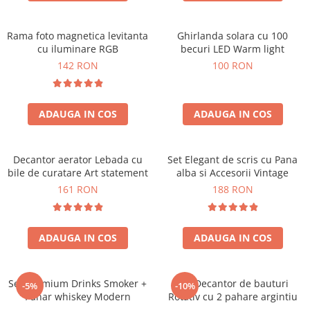
Rama foto magnetica levitanta
Ghirlanda solara cu 100
cu iluminare RGB
becuri LED Warm light
142 RON
100 RON
ADAUGA IN COS
ADAUGA IN COS
Decantor aerator Lebada cu
Set Elegant de scris cu Pana
bile de curatare Art statement
alba si Accesorii Vintage
161 RON
188 RON
ADAUGA IN COS
ADAUGA IN COS
Set premium Drinks Smoker +
Set Decantor de bauturi
-5%
-10%
Pahar whiskey Modern
Rotativ cu 2 pahare argintiu