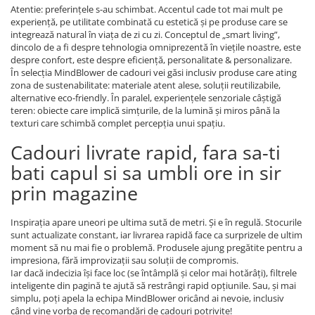
Atentie: preferințele s-au schimbat. Accentul cade tot mai mult pe
experiență, pe utilitate combinată cu estetică și pe produse care se
integrează natural în viața de zi cu zi. Conceptul de „smart living”,
dincolo de a fi despre tehnologia omniprezentă în viețile noastre, este
despre confort, este despre eficiență, personalitate & personalizare.
În selecția MindBlower de cadouri vei găsi inclusiv produse care ating
zona de sustenabilitate: materiale atent alese, soluții reutilizabile,
alternative eco-friendly. În paralel, experiențele senzoriale câștigă
teren: obiecte care implică simțurile, de la lumină și miros până la
texturi care schimbă complet percepția unui spațiu.
Cadouri livrate rapid, fara sa-ti
bati capul si sa umbli ore in sir
prin magazine
Inspirația apare uneori pe ultima sută de metri. Și e în regulă. Stocurile
sunt actualizate constant, iar livrarea rapidă face ca surprizele de ultim
moment să nu mai fie o problemă. Produsele ajung pregătite pentru a
impresiona, fără improvizații sau soluții de compromis.
Iar dacă indecizia își face loc (se întâmplă și celor mai hotărâți), filtrele
inteligente din pagină te ajută să restrângi rapid opțiunile. Sau, și mai
simplu, poți apela la echipa MindBlower oricând ai nevoie, inclusiv
când vine vorba de recomandări de cadouri potrivite!