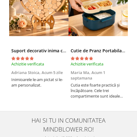
Suport decorativ inima cu mesaje, Cadou cu suflet
Cutie de Pranz Portabila cu Compartimente
Achizitie verificata
Achizitie verificata
Achi
Adriana Stoica,
Acum 5 zile
Maria Ma,
Acum 1
Sof
saptamana
Inimioarele le-am pictat si le-
Umb
am personalizat.
Cutia este foarte practică și
Est
încăpătoare. Cele trei
un c
compartimente sunt ideale
aten
pentru a separa alimentele, iar
rezi
închiderea este sigură, fără
dim
scurgeri. O folosesc aproape
Sun
zilnic la serviciu și sunt foarte
ach
HAI SI TU IN COMUNITATEA
mulțumită.
care
MINDBLOWER.RO!