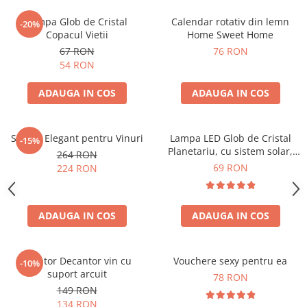
Lampa Glob de Cristal
Calendar rotativ din lemn
-20%
Copacul Vietii
Home Sweet Home
67 RON
76 RON
54 RON
ADAUGA IN COS
ADAUGA IN COS
Suport Elegant pentru Vinuri
Lampa LED Glob de Cristal
-15%
Planetariu, cu sistem solar,
264 RON
cadou captivant
69 RON
224 RON
ADAUGA IN COS
ADAUGA IN COS
Aerator Decantor vin cu
Vouchere sexy pentru ea
-10%
suport arcuit
78 RON
149 RON
134 RON