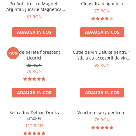
Pix Antistres cu Magnet,
Clepsidra magnetica
Argintiu, Jucarie Magnetica
75 RON
pentru Birou
87 RON
ADAUGA IN COS
ADAUGA IN COS
Ceas de perete florescent
Cutie de vin Deluxe pentru 1
-10%
Licurici
sticla cu accesorii de vin
incluse interior oranj
88 RON
95 RON
79 RON
ADAUGA IN COS
ADAUGA IN COS
Set cadou Deluxe Drinks
Vouchere sexy pentru el
Smoker
78 RON
112 RON