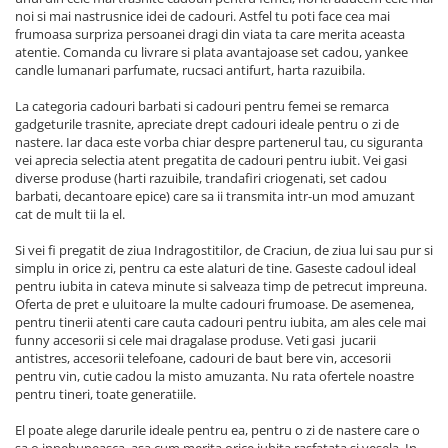
noi si mai nastrusnice idei de cadouri. Astfel tu poti face cea mai
frumoasa surpriza persoanei dragi din viata ta care merita aceasta
atentie. Comanda cu livrare si plata avantajoase set cadou, yankee
candle lumanari parfumate, rucsaci antifurt, harta razuibila.
La categoria cadouri barbati si cadouri pentru femei se remarca
gadgeturile trasnite, apreciate drept cadouri ideale pentru o zi de
nastere. Iar daca este vorba chiar despre partenerul tau, cu siguranta
vei aprecia selectia atent pregatita de cadouri pentru iubit. Vei gasi
diverse produse (harti razuibile, trandafiri criogenati, set cadou
barbati, decantoare epice) care sa ii transmita intr-un mod amuzant
cat de mult tii la el.
Si vei fi pregatit de ziua Indragostitilor, de Craciun, de ziua lui sau pur si
simplu in orice zi, pentru ca este alaturi de tine. Gaseste cadoul ideal
pentru iubita in cateva minute si salveaza timp de petrecut impreuna.
Oferta de pret e uluitoare la multe cadouri frumoase. De asemenea,
pentru tinerii atenti care cauta cadouri pentru iubita, am ales cele mai
funny accesorii si cele mai dragalase produse. Veti gasi jucarii
antistres, accesorii telefoane, cadouri de baut bere vin, accesorii
pentru vin, cutie cadou la misto amuzanta. Nu rata ofertele noastre
pentru tineri, toate generatiile.
El poate alege darurile ideale pentru ea, pentru o zi de nastere care o