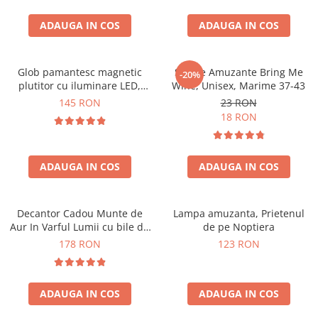
ADAUGA IN COS
ADAUGA IN COS
Glob pamantesc magnetic
Sosete Amuzante Bring Me
-20%
plutitor cu iluminare LED,
Wine, Unisex, Marime 37-43
Forma C
145 RON
23 RON
18 RON
ADAUGA IN COS
ADAUGA IN COS
Decantor Cadou Munte de
Lampa amuzanta, Prietenul
Aur In Varful Lumii cu bile de
de pe Noptiera
curatare
178 RON
123 RON
ADAUGA IN COS
ADAUGA IN COS