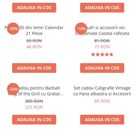
ADAUGA IN COS
ADAUGA IN COS
Puzzle 3D din lemn Calendar
Set sah si accesorii vin
-20%
-10%
21 Piese
Checkmate Caseta rafinata
60 RON
81 RON
48 RON
73 RON
ADAUGA IN COS
ADAUGA IN COS
Set Cadou pentru Barbati
Set cadou Caligrafie Vintage
-26%
King of the Grill cu Gratar
cu Pana albastra si Accesorii
Portabil, Sort si Accesorii BBQ
300 RON
85 RON
222 RON
ADAUGA IN COS
ADAUGA IN COS