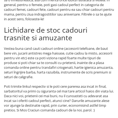
sa o innebuneasca, asa cum merita orice iubita rasfatata si vesela. In
general, pentru o femeie, poti gasi cadoul perfect in categoria de
cadouri femei, cadouri fete, cadouri pentru ea sau chiar cadouri pentru
mama, pentru ziua indragostitilor sau aniversare. Filtrele o sa te ajute
in acest sens, foloseste-le!
Lichidare de stoc cadouri
trasnite si amuzante
Vestea buna cand cauti cadouri online (accesorii telefoane, de baut
bere vin, jucarii antistres mega haioase, cutie cadou la misto, accesorii
pentru vin etc) este ca poti viziona rapid foarte multe tipuri de
produse si poti chiar sa te consulti cu prietenii, inainte de a plasa
comanda online pentru trandafiri criogenati, hartie igienica amuzanta,
seturi îngrijire barba, harta razuibila, instrumente de scris premium si
seturi de caligrafie.
Poti trimite linkul respectiv si le poti cere parerea asa incat in final,
sarbatoritul va primi cu siguranta cel mai tare articol haios din viata lui.
Daca nici voi, prietenii cei mai buni, nu il cunoasteti cu adevarat asa
incat sa-i oferiti cadoul perfect, atunci cine? Darurile amuzante alese
vor ajunge la destinatie rapid, prin curier, economisind astfel timp
pretios. Si Mos Craciun comanda cadouri de la noi, parol. :)