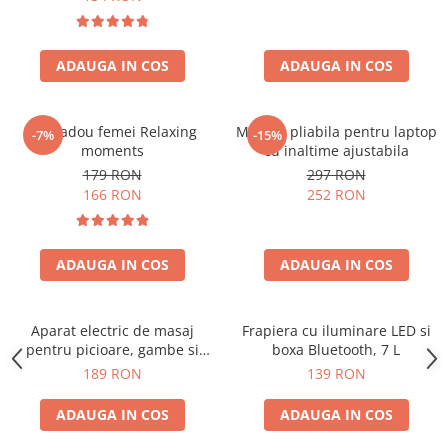
ADAUGA IN COS
ADAUGA IN COS
Set cadou femei Relaxing
Masuta pliabila pentru laptop
-7%
-15%
moments
cu inaltime ajustabila
179 RON
297 RON
166 RON
252 RON
ADAUGA IN COS
ADAUGA IN COS
Aparat electric de masaj
Frapiera cu iluminare LED si
pentru picioare, gambe si
boxa Bluetooth, 7 L
brate
189 RON
139 RON
ADAUGA IN COS
ADAUGA IN COS