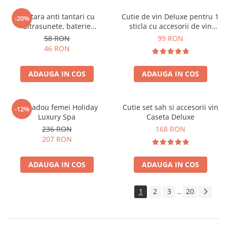
Bratara anti tantari cu
Cutie de vin Deluxe pentru 1
-20%
ultrasunete, baterie
sticla cu accesorii de vin
reincarcabila 90mAh
incluse piele ecologica de
58 RON
99 RON
crocodil
46 RON
ADAUGA IN COS
ADAUGA IN COS
Set cadou femei Holiday
Cutie set sah si accesorii vin
-12%
Luxury Spa
Caseta Deluxe
236 RON
168 RON
207 RON
ADAUGA IN COS
ADAUGA IN COS
1
2
3
20
...