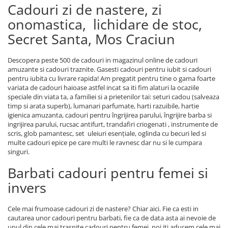
Cadouri zi de nastere, zi
onomastica, lichidare de stoc,
Secret Santa, Mos Craciun
Descopera peste 500 de cadouri in magazinul online de cadouri
amuzante si cadouri traznite. Gasesti cadouri pentru iubit si cadouri
pentru iubita cu livrare rapida! Am pregatit pentru tine o gama foarte
variata de cadouri haioase astfel incat sa iti fim alaturi la ocaziile
speciale din viata ta, a familiei si a prietenilor tai: seturi cadou (salveaza
timp si arata superb), lumanari parfumate, harti razuibile, hartie
igienica amuzanta, cadouri pentru îngrijirea parului, îngrijire barba si
ingrijirea parului, rucsac antifurt, trandafiri criogenati , instrumente de
scris, glob pamantesc, set uleiuri esențiale, oglinda cu becuri led si
multe cadouri epice pe care multi le ravnesc dar nu si le cumpara
singuri.
Barbati cadouri pentru femei si
invers
Cele mai frumoase cadouri zi de nastere? Chiar aici. Fie ca esti in
cautarea unor cadouri pentru barbati, fie ca de data asta ai nevoie de
unul din cele mai trasnite cadouri pentru femei, noi iti aducem cele mai