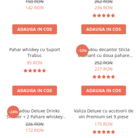
150 RON
262 RON
142 RON
236 RON
ADAUGA IN COS
ADAUGA IN COS
Pahar whiskey cu Suport
Set cadou decantor Sticla
-10%
Trabuc
Diamant cu doua pahare
Deluxe
95 RON
252 RON
227 RON
ADAUGA IN COS
ADAUGA IN COS
Set cadou Deluxe Drinks
Valiza Deluxe cu accesorii de
-24%
Smoker + 2 Pahare whiskey
vin Premium set 9 piese
Classical
226 RON
175 RON
172 RON