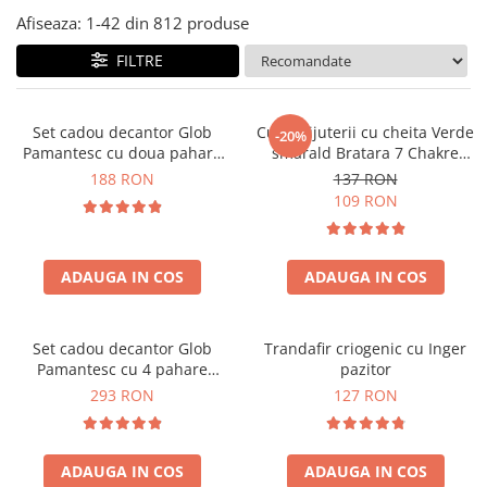
Cadouri Zodia Pesti
Cadouri Sfantul Andrei
Cadouri Fete
Cani si Termosuri
Afiseaza:
1-
42
din
812
produse
Cadouri Sfantul Alexandru
Pentru Copilul din tine
Jocuri si Puzzle
FILTRE
Cadouri Sfanta Ana
Cadouri Haioase
Produse pentru Calatorie
Cadouri Constantin si Elena
Cadouri de Casa Noua
Seturi de caligrafie
Set cadou decantor Glob
Cutie bijuterii cu cheita Verde
Cadouri Sfanta Maria
-20%
Cadouri Majorat
Pamantesc cu doua pahare
smarald Bratara 7 Chakre
Cadouri Sfintii Mihail si Gavriil
Epique, 850 ml
CADOU
Cadouri pentru Nasi
188 RON
137 RON
109 RON
Cadouri pentru Bunici
Cadouri pentru Prieteni
ADAUGA IN COS
ADAUGA IN COS
Cadouri pentru Sefi
Cel ce are tot
Cadouri Nunta si Cununie civila
Set cadou decantor Glob
Trandafir criogenic cu Inger
Pamantesc cu 4 pahare
pazitor
Deluxe
293 RON
127 RON
ADAUGA IN COS
ADAUGA IN COS