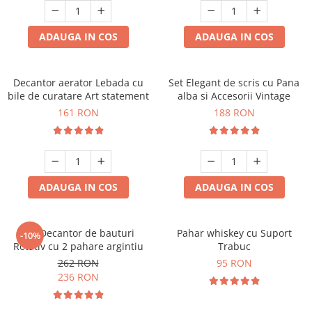
ADAUGA IN COS
ADAUGA IN COS
Decantor aerator Lebada cu
Set Elegant de scris cu Pana
bile de curatare Art statement
alba si Accesorii Vintage
161 RON
188 RON
ADAUGA IN COS
ADAUGA IN COS
Set Decantor de bauturi
Pahar whiskey cu Suport
-10%
Rotativ cu 2 pahare argintiu
Trabuc
262 RON
95 RON
236 RON