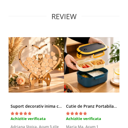
REVIEW
Suport decorativ inima cu mesaje, Cadou cu suflet
Cutie de Pranz Portabila cu Compartimente
Achizitie verificata
Achizitie verificata
Ach
Adriana Stoica,
Acum 5 zile
Maria Ma,
Acum 1
Sof