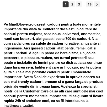
1
2
3
19
...
Pe MindBlower.ro gasesti cadouri pentru toate momentele 
importante din viata ta. Indiferent daca esti in cautare de 
cadouri pentru majorat, casa noua, aniversari, onomastice, 
nunti sau botezuri, aici gasesti peste 700 de cadouri. N-ai 
cum sa dai gres cu sutele de cadouri creative, amuzante si 
ingenioase. Aici gasesti cadouri atat pentru femei, cat si 
pentru barbati. Alege un pahar de bere cizma, un joc de 
petrecere, o plosca curcubeu, set turnul petrecerii sau 
poate o instalatie de lumini pentru ca distractia sa continue 
dupa lasarea serii. Indiferent care ar fi ocazia, noi te putem 
ajuta cu cele mai potrivite cadouri pentru momentele 
importante. Avem 5 ani de experienta in aprovizionarea cu 
cele mai trendy cadouri, precum si o gama larga de produse 
originale venite din intreaga lume. Apeleaza la specialistii 
nostri de la Customer Care ca sa afli care sunt cele mai cool 
cadouri pentru momentele importante. Iti asiguram si livrare 
rapida 24h si ambalare cool, ca sa fii intotdeauna la 
inaltimea situatiei. 