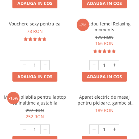
ADAUGA IN COS
ADAUGA IN COS
Vouchere sexy pentru ea
Set cadou femei Relaxing
-7%
moments
78 RON
179 RON
166 RON
ADAUGA IN COS
ADAUGA IN COS
Masuta pliabila pentru laptop
Aparat electric de masaj
-15%
cu inaltime ajustabila
pentru picioare, gambe si
brate
297 RON
189 RON
252 RON