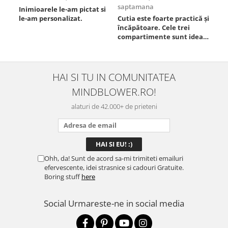
saptamana
Inimioarele le-am pictat si
Umb
le-am personalizat.
Cutia este foarte practică și
poz
încăpătoare. Cele trei
ori
compartimente sunt ideale
chi
pentru a separa
Mat
alimentele, iar închiderea
se 
este sigură, fără scurgeri. O
dim
folosesc aproape zilnic la
pot
HAI SI TU IN COMUNITATEA
serviciu și sunt foarte
mul
MINDBLOWER.RO!
mulțumită.
rec
ceva
alaturi de 42.000+ de prieteni
Ohh, da! Sunt de acord sa-mi trimiteti emailuri
efervescente, idei strasnice si cadouri Gratuite.
Boring stuff
here
Social
Urmareste-ne in social media