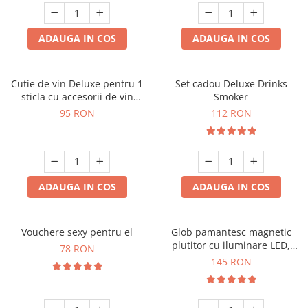
ADAUGA IN COS
ADAUGA IN COS
Cutie de vin Deluxe pentru 1
Set cadou Deluxe Drinks
sticla cu accesorii de vin
Smoker
incluse interior oranj
95 RON
112 RON
ADAUGA IN COS
ADAUGA IN COS
Vouchere sexy pentru el
Glob pamantesc magnetic
plutitor cu iluminare LED,
78 RON
Forma C
145 RON