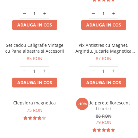
ADAUGA IN COS
ADAUGA IN COS
Set cadou Caligrafie Vintage
Pix Antistres cu Magnet,
cu Pana albastra si Accesorii
Argintiu, Jucarie Magnetica
pentru Birou
85 RON
87 RON
ADAUGA IN COS
ADAUGA IN COS
Clepsidra magnetica
Ceas de perete florescent
-10%
Licurici
75 RON
88 RON
79 RON