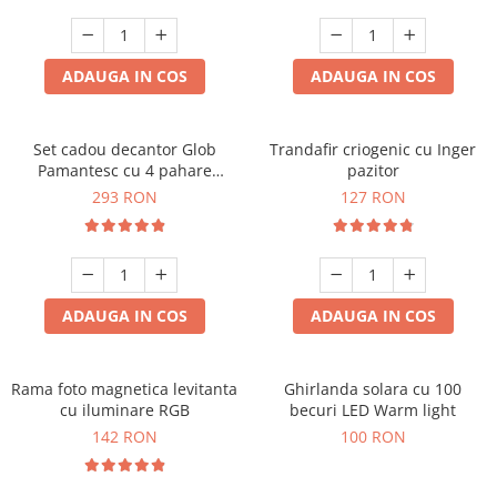
Cadouri Zodia Pesti
Cadouri Sfantul Andrei
Cadouri Fete
Cani si Termosuri
Cadouri Sfantul Alexandru
Pentru Copilul din tine
Jocuri si Puzzle
Cadouri Sfanta Ana
ADAUGA IN COS
ADAUGA IN COS
Cadouri Haioase
Produse pentru Calatorie
Cadouri Constantin si Elena
Cadouri de Casa Noua
Seturi de caligrafie
Cadouri Sfanta Maria
Cadouri Majorat
Set cadou decantor Glob
Trandafir criogenic cu Inger
Pamantesc cu 4 pahare
pazitor
Cadouri Sfintii Mihail si Gavriil
Cadouri pentru Nasi
Deluxe
293 RON
127 RON
Cadouri pentru Bunici
Cadouri pentru Prieteni
Cadouri pentru Sefi
ADAUGA IN COS
ADAUGA IN COS
Cel ce are tot
Cadouri Nunta si Cununie civila
Rama foto magnetica levitanta
Ghirlanda solara cu 100
cu iluminare RGB
becuri LED Warm light
142 RON
100 RON