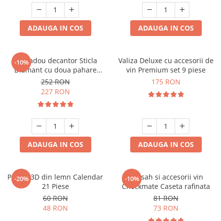
ADAUGA IN COS
ADAUGA IN COS
Set cadou decantor Sticla
Valiza Deluxe cu accesorii de
-10%
Diamant cu doua pahare
vin Premium set 9 piese
Deluxe
252 RON
175 RON
227 RON
ADAUGA IN COS
ADAUGA IN COS
Puzzle 3D din lemn Calendar
Set sah si accesorii vin
-20%
-10%
21 Piese
Checkmate Caseta rafinata
60 RON
81 RON
48 RON
73 RON