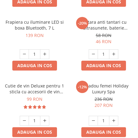
ADAUGA IN COS
ADAUGA IN COS
Frapiera cu iluminare LED si
Bratara anti tantari cu
-20%
boxa Bluetooth, 7 L
ultrasunete, baterie
reincarcabila 90mAh
139 RON
58 RON
46 RON
ADAUGA IN COS
ADAUGA IN COS
Cutie de vin Deluxe pentru 1
Set cadou femei Holiday
-12%
sticla cu accesorii de vin
Luxury Spa
incluse piele ecologica de
99 RON
236 RON
crocodil
207 RON
ADAUGA IN COS
ADAUGA IN COS