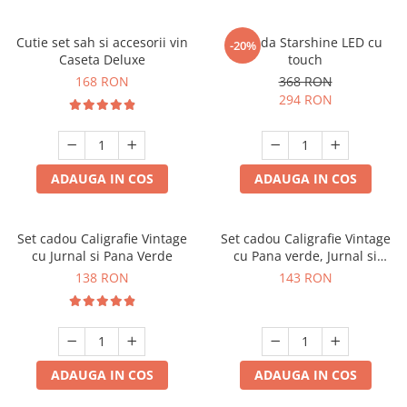
Cutie set sah si accesorii vin
Oglinda Starshine LED cu
-20%
Caseta Deluxe
touch
168 RON
368 RON
294 RON
ADAUGA IN COS
ADAUGA IN COS
Set cadou Caligrafie Vintage
Set cadou Caligrafie Vintage
cu Jurnal si Pana Verde
cu Pana verde, Jurnal si
Suport pentru stilou, 9 piese
138 RON
143 RON
ADAUGA IN COS
ADAUGA IN COS