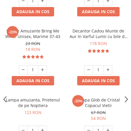
ADAUGA IN COS
ADAUGA IN COS
Sosete Amuzante Bring Me
Decantor Cadou Munte de
-20%
Wine, Unisex, Marime 37-43
Aur In Varful Lumii cu bile de
curatare
23 RON
178 RON
18 RON
ADAUGA IN COS
ADAUGA IN COS
Lampa amuzanta, Prietenul
Lampa Glob de Cristal
-20%
de pe Noptiera
Copacul Vietii
123 RON
67 RON
54 RON