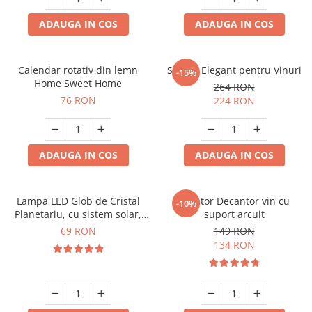
ADAUGA IN COS
ADAUGA IN COS
Calendar rotativ din lemn
Suport Elegant pentru Vinuri
-15%
Home Sweet Home
264 RON
76 RON
224 RON
ADAUGA IN COS
ADAUGA IN COS
Lampa LED Glob de Cristal
Aerator Decantor vin cu
-10%
Planetariu, cu sistem solar,
suport arcuit
cadou captivant
69 RON
149 RON
134 RON