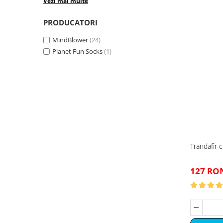
Vezi mai multe
PRODUCATORI
MindBlower
(24)
Planet Fun Socks
(1)
Trandafir c
127 RO