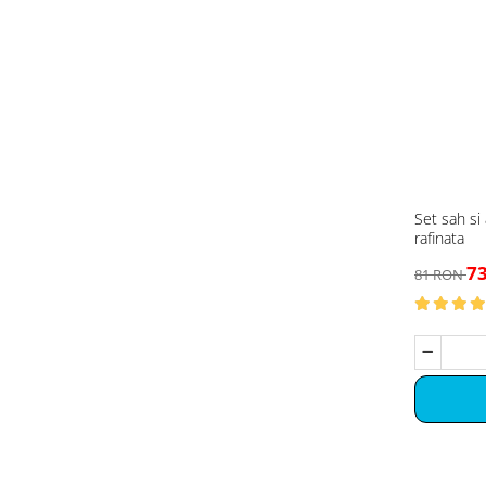
Set sah si
rafinata
7
81 RON