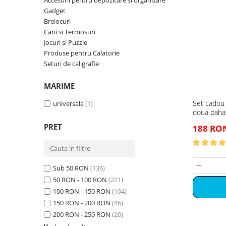
Brelocuri
Accesorii pentru depozitare si organizare
Cadouri Zodia Pesti
Cadouri Sfantul Andrei
Gadget
Cadouri Fete
Cani si Termosuri
Brelocuri
Cadouri Sfantul Alexandru
Pentru Copilul din tine
Cani si Termosuri
Jocuri si Puzzle
Cadouri Sfanta Ana
Cadouri Haioase
Jocuri si Puzzle
Produse pentru Calatorie
Produse pentru Calatorie
Cadouri Constantin si Elena
Cadouri de Casa Noua
Seturi de caligrafie
Seturi de caligrafie
Cadouri Sfanta Maria
Cadouri Majorat
MARIME
Cadouri Sfintii Mihail si Gavriil
Cadouri pentru Nasi
Set cadou
universala
(1)
Cadouri pentru Bunici
doua paha
Cadouri pentru Prieteni
PRET
188 RO
Cadouri pentru Sefi
Cel ce are tot
Sub 50 RON
(136)
Cadouri Nunta si Cununie civila
50 RON - 100 RON
(221)
100 RON - 150 RON
(104)
150 RON - 200 RON
(46)
200 RON - 250 RON
(20)