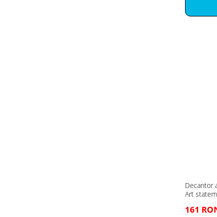
Decantor a
Art state
161 RO