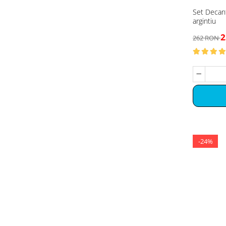
Set Decant
argintiu
2
262 RON
-24%