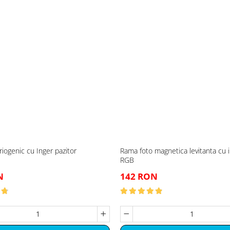
riogenic cu Inger pazitor
Rama foto magnetica levitanta cu 
RGB
N
142 RON