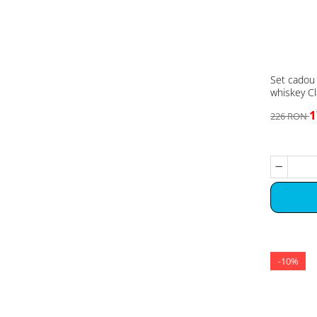
Set cadou
whiskey Cl
1
226 RON
-10%