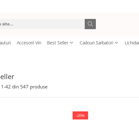
auturi
Accesorii Vin
Best Seller
Cadouri Sarbatori
Lichida
eller
1-
42
din
547
produse
-20%