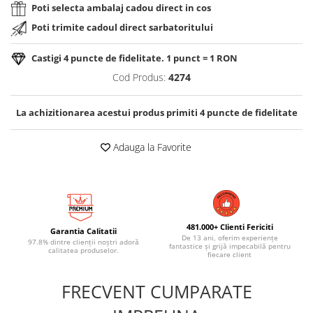
Poti selecta ambalaj cadou direct in cos
Poti trimite cadoul direct sarbatoritului
Castigi
4
puncte de fidelitate. 1 punct = 1 RON
Cod Produs:
4274
La achizitionarea acestui produs primiti
4
puncte de fidelitate
Adauga la Favorite
481.000+ Clienti Fericiti
Garantia Calitatii
De 13 ani, oferim experiențe
97.8% dintre clienții noștri adoră
fantastice și grijă impecabilă pentru
calitatea produselor.
fiecare client
FRECVENT CUMPARATE