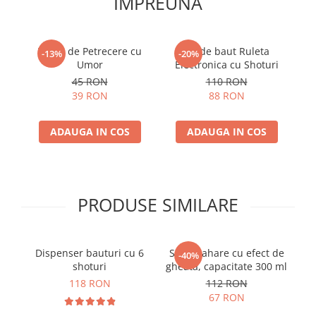
IMPREUNA
Pahar de Petrecere cu
Joc de baut Ruleta
-13%
-20%
Umor
Electronica cu Shoturi
45 RON
110 RON
39 RON
88 RON
ADAUGA IN COS
ADAUGA IN COS
PRODUSE SIMILARE
Dispenser bauturi cu 6
Set 4 pahare cu efect de
S
-40%
shoturi
gheata, capacitate 300 ml
A
118 RON
112 RON
67 RON