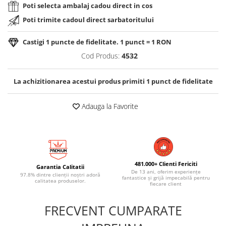
Poti selecta ambalaj cadou direct in cos
Poti trimite cadoul direct sarbatoritului
Castigi
1
puncte de fidelitate. 1 punct = 1 RON
Cod Produs:
4532
La achizitionarea acestui produs primiti
1
punct de fidelitate
Adauga la Favorite
481.000+ Clienti Fericiti
Garantia Calitatii
De 13 ani, oferim experiențe
97.8% dintre clienții noștri adoră
fantastice și grijă impecabilă pentru
calitatea produselor.
fiecare client
FRECVENT CUMPARATE