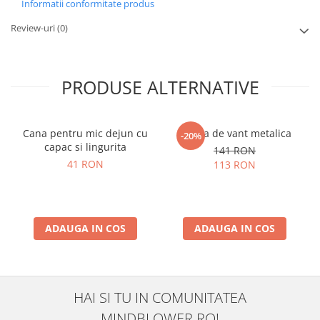
Informatii conformitate produs
Review-uri
(0)
PRODUSE ALTERNATIVE
Cana pentru mic dejun cu
Moara de vant metalica
-20%
capac si lingurita
141 RON
41 RON
113 RON
ADAUGA IN COS
ADAUGA IN COS
HAI SI TU IN COMUNITATEA
MINDBLOWER.RO!