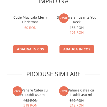
IMPREUNA
Cutie Muzicala Merry
Sculptura amuzanta You
La
-35%
Christmas
Rock
Pa
60 RON
156 RON
101 RON
ADAUGA IN COS
ADAUGA IN COS
PRODUSE SIMILARE
Set 6 Pahare Cafea cu
Set 4 Pahare Cafea cu
-32%
-32%
Pereti Dubli 450 ml
Pereti Dubli 450 ml
468 RON
312 RON
318 RON
212 RON