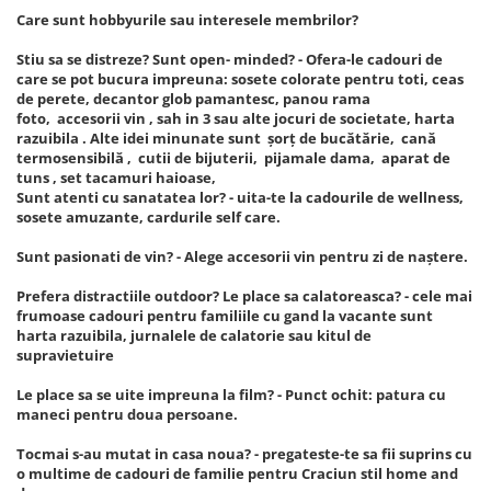
Care sunt hobbyurile sau interesele membrilor?
Stiu sa se distreze? Sunt open- minded? - Ofera-le cadouri de
care se pot bucura impreuna: sosete colorate pentru toti, ceas
de perete, decantor glob pamantesc, panou rama
foto, accesorii vin , sah in 3 sau alte jocuri de societate, harta
razuibila . Alte idei minunate sunt șorț de bucătărie, cană
termosensibilă , cutii de bijuterii, pijamale dama, aparat de
tuns , set tacamuri haioase,
Sunt atenti cu sanatatea lor? - uita-te la cadourile de wellness,
sosete amuzante, cardurile self care.
Sunt pasionati de vin? - Alege accesorii vin pentru zi de naștere.
Prefera distractiile outdoor? Le place sa calatoreasca? - cele mai
frumoase cadouri pentru familiile cu gand la vacante sunt
harta razuibila, jurnalele de calatorie sau kitul de
supravietuire
Le place sa se uite impreuna la film? - Punct ochit: patura cu
maneci pentru doua persoane.
Tocmai s-au mutat in casa noua? - pregateste-te sa fii suprins cu
o multime de cadouri de familie pentru Craciun stil home and