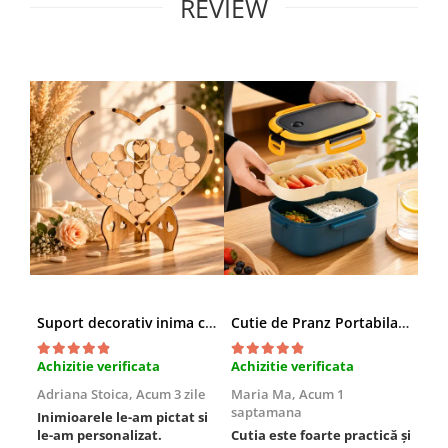
REVIEW
Suport decorativ inima cu mesaje, Cadou cu suflet
Cutie de Pranz Portabila cu Compartimente
Achizitie verificata
Achizitie verificata
Ach
Adriana Stoica,
Acum 3 zile
Maria Ma,
Acum 1
Sof
saptamana
Inimioarele le-am pictat si
Umb
le-am personalizat.
Cutia este foarte practică și
poz