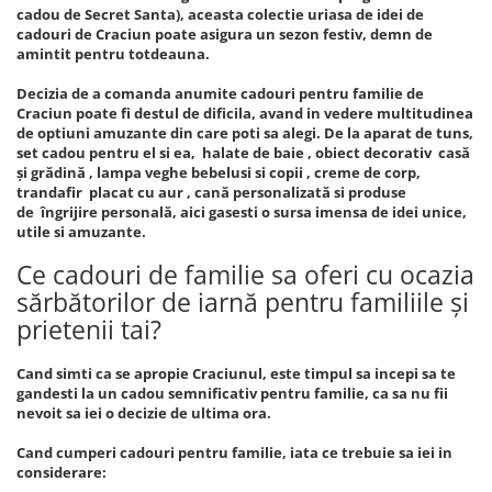
cadou de Secret Santa), aceasta colectie uriasa de idei de
cadouri de Craciun poate asigura un sezon festiv, demn de
amintit pentru totdeauna.
Decizia de a comanda anumite cadouri pentru familie de
Craciun poate fi destul de dificila, avand in vedere multitudinea
de optiuni amuzante din care poti sa alegi. De la aparat de tuns,
set cadou pentru el si ea, halate de baie , obiect decorativ casă
și grădină , lampa veghe bebelusi si copii , creme de corp,
trandafir placat cu aur , cană personalizată si produse
de îngrijire personală, aici gasesti o sursa imensa de idei unice,
utile si amuzante.
Ce cadouri de familie sa oferi cu ocazia
sărbătorilor de iarnă pentru familiile și
prietenii tai?
Cand simti ca se apropie Craciunul, este timpul sa incepi sa te
gandesti la un cadou semnificativ pentru familie, ca sa nu fii
nevoit sa iei o decizie de ultima ora.
Cand cumperi cadouri pentru familie, iata ce trebuie sa iei in
considerare: