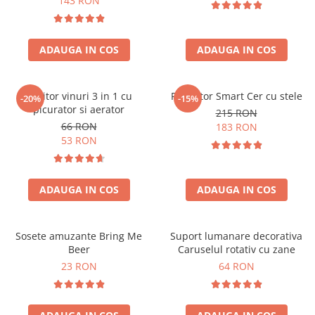
143 RON
ADAUGA IN COS
ADAUGA IN COS
Racitor vinuri 3 in 1 cu
Proiector Smart Cer cu stele
-20%
-15%
picurator si aerator
215 RON
66 RON
183 RON
53 RON
ADAUGA IN COS
ADAUGA IN COS
Sosete amuzante Bring Me
Suport lumanare decorativa
Beer
Caruselul rotativ cu zane
23 RON
64 RON