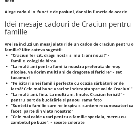
deco
Alege cadoul in funcție de pasiuni, dar si in funcție de ocazie
Idei mesaje cadouri de Craciun pentru
familie
Vrei sa incluzi un mesaj alaturi de un cadou de craciun pentru o
familie? Uite cateva sugestii:
"Craciun fericit, dragii nostri si multi ani noua!" -
familie colegi de birou
"La multi ani pentru familia noastra preferata de moș
nicolae. Va dorim multi ani de dragoste si fericire" - set
tacamuri
"Felicitari unei familii perfecte cu ocazia sărbătorilor de
iarnă! Cele mai bune urari se indreapta spre voi de Craciun!"
"La multi ani, fina. La multi ani, finule. Craciun fericit!" -
pentru șorț de bucătărie si panou rama foto
"Sunteti o familie care ne inspira si suntem recunoscatori ca
faceti parte din viata noastra!"
"Cele mai calde urari pentru o familie speciala, mereu cu
zambetul pe buze". - sosete colorate