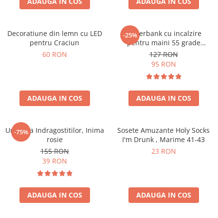
ADAUGA IN COS
ADAUGA IN COS
Decoratiune din lemn cu LED
Powerbank cu incalzire
-25%
pentru Craciun
pentru maini 55 grade
Bucuria frigurosilor
60 RON
127 RON
10000mAh
95 RON
ADAUGA IN COS
ADAUGA IN COS
Umbrela Indragostitilor, Inima
Sosete Amuzante Holy Socks
-75%
rosie
I'm Drunk , Marime 41-43
155 RON
23 RON
39 RON
ADAUGA IN COS
ADAUGA IN COS