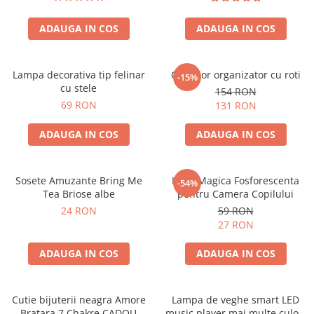
ADAUGA IN COS
ADAUGA IN COS
Lampa decorativa tip felinar
Carucior organizator cu roti
-15%
cu stele
154 RON
69 RON
131 RON
ADAUGA IN COS
ADAUGA IN COS
Sosete Amuzante Bring Me
Luna Magica Fosforescenta
-54%
Tea Briose albe
pentru Camera Copilului
24 RON
59 RON
27 RON
ADAUGA IN COS
ADAUGA IN COS
Cutie bijuterii neagra Amore
Lampa de veghe smart LED
Bratara 7 Chakre CADOU
music player mai multe culori