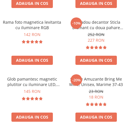
Cadouri Zodia Pesti
Cadouri Sfantul Andrei
ADAUGA IN COS
ADAUGA IN COS
Cadouri Fete
Cani si Termosuri
Cadouri Sfantul Alexandru
Pentru Copilul din tine
Jocuri si Puzzle
Cadouri Sfanta Ana
Cadouri Haioase
Rama foto magnetica levitanta
Set cadou decantor Sticla
-10%
Produse pentru Calatorie
Cadouri Constantin si Elena
cu iluminare RGB
Diamant cu doua pahare
Cadouri de Casa Noua
Seturi de caligrafie
Deluxe
142 RON
252 RON
Cadouri Sfanta Maria
Cadouri Majorat
227 RON
Cadouri Sfintii Mihail si Gavriil
Cadouri pentru Nasi
Cadouri pentru Bunici
ADAUGA IN COS
ADAUGA IN COS
Cadouri pentru Prieteni
Cadouri pentru Sefi
Glob pamantesc magnetic
Sosete Amuzante Bring Me
-20%
Cel ce are tot
plutitor cu iluminare LED,
Wine, Unisex, Marime 37-43
Forma C
Cadouri Nunta si Cununie civila
145 RON
23 RON
18 RON
ADAUGA IN COS
ADAUGA IN COS