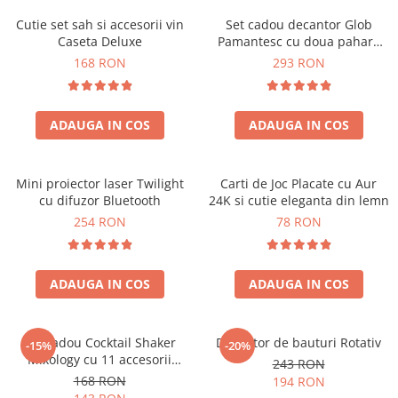
Cutie set sah si accesorii vin
Set cadou decantor Glob
Caseta Deluxe
Pamantesc cu doua pahare
Deluxe
168 RON
293 RON
ADAUGA IN COS
ADAUGA IN COS
Mini proiector laser Twilight
Carti de Joc Placate cu Aur
cu difuzor Bluetooth
24K si cutie eleganta din lemn
254 RON
78 RON
ADAUGA IN COS
ADAUGA IN COS
Set cadou Cocktail Shaker
Decantor de bauturi Rotativ
-15%
-20%
Mixology cu 11 accesorii
243 RON
750ml Argintiu
168 RON
194 RON