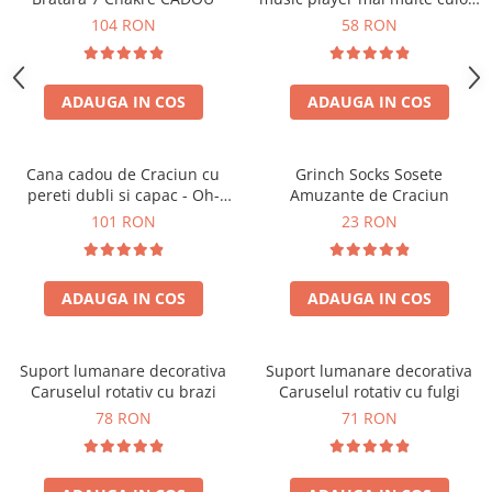
touch control handsfree
104 RON
58 RON
ADAUGA IN COS
ADAUGA IN COS
Cana cadou de Craciun cu
Grinch Socks Sosete
pereti dubli si capac - Oh-
Amuzante de Craciun
Brad-frumos
101 RON
23 RON
ADAUGA IN COS
ADAUGA IN COS
Suport lumanare decorativa
Suport lumanare decorativa
Caruselul rotativ cu brazi
Caruselul rotativ cu fulgi
78 RON
71 RON