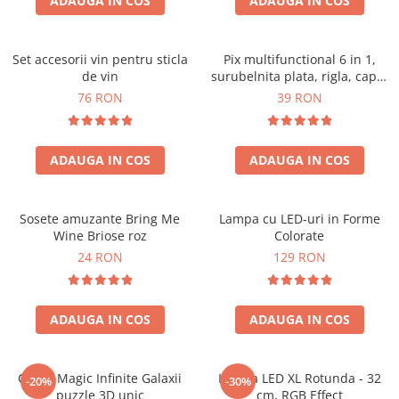
ADAUGA IN COS
ADAUGA IN COS
Set accesorii vin pentru sticla
Pix multifunctional 6 in 1,
de vin
surubelnita plata, rigla, capat
touchscreen, nivela cu bula
76 RON
39 RON
ADAUGA IN COS
ADAUGA IN COS
Sosete amuzante Bring Me
Lampa cu LED-uri in Forme
Wine Briose roz
Colorate
24 RON
129 RON
ADAUGA IN COS
ADAUGA IN COS
Cubul Magic Infinite Galaxii
Lampa LED XL Rotunda - 32
-20%
-30%
puzzle 3D unic
cm, RGB Effect