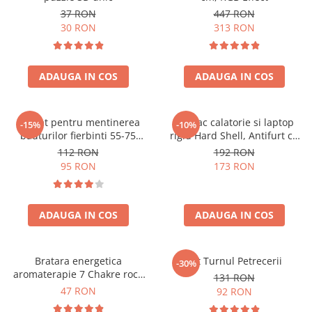
37 RON
447 RON
30 RON
313 RON
ADAUGA IN COS
ADAUGA IN COS
Aparat pentru mentinerea
Rucsac calatorie si laptop
-15%
-10%
bauturilor fierbinti 55-75
rigid Hard Shell, Antifurt cu
grade
port USB, Waterproof,
112 RON
192 RON
44x30x17 cm,
95 RON
173 RON
Compartimentare inteligenta,
Unisex, Negru
ADAUGA IN COS
ADAUGA IN COS
Bratara energetica
Set Turnul Petrecerii
-30%
aromaterapie 7 Chakre roca
131 RON
vulcanica
47 RON
92 RON