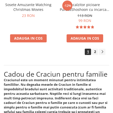
Sosete Amuzante Watching
Incalzitor picioare
-12%
Christmas Movies
PufosuShoshoon cu incarcare
USB
23 RON
113 RON
99 RON
ADAUGA IN COS
ADAUGA IN COS
1
2
Cadou de Craciun pentru familie
Craciunul este un moment minunat pentru intimitatea
familiilor. Nu degeaba mesele de Craciun in familie si
impodobitul bradului sunt activitati traditionale, autentice
pentru aceasta sarbatoare. Noptile reci si lungi inseamna mai
mult timp petrecut impreuna. Indiferent daca vrei sa faci
cadouri de Craciun pentru o familie pe care o cunosti sau pur si
simplu pentru o familie mai putin cunoscuta (cum ar fi familia
sefului sau familia colegei careia trebuie sa-i pregatesti un