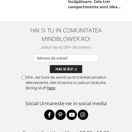
încăpătoare. Cele trei
ori
compartimente sunt ideale
chi
pentru a separa
Mat
alimentele, iar închiderea
se 
este sigură, fără scurgeri. O
dim
folosesc aproape zilnic la
pot
HAI SI TU IN COMUNITATEA
serviciu și sunt foarte
mul
MINDBLOWER.RO!
mulțumită.
rec
ceva
alaturi de 42.000+ de prieteni
Ohh, da! Sunt de acord sa-mi trimiteti emailuri
efervescente, idei strasnice si cadouri Gratuite.
Boring stuff
here
Social
Urmareste-ne in social media