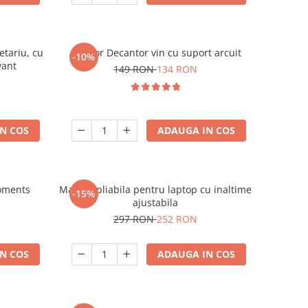
etariu, cu
Aerator Decantor vin cu suport arcuit
-10%
vant
149 RON
134 RON
N COS
ADAUGA IN COS
oments
Masuta pliabila pentru laptop cu inaltime
-15%
ajustabila
297 RON
252 RON
N COS
ADAUGA IN COS