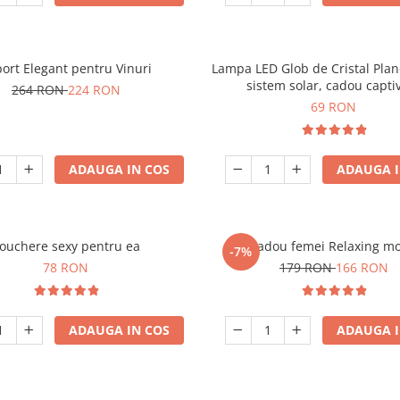
ort Elegant pentru Vinuri
Lampa LED Glob de Cristal Plan
sistem solar, cadou capti
264 RON
224 RON
69 RON
ADAUGA IN COS
ADAUGA I
ouchere sexy pentru ea
Set cadou femei Relaxing m
-7%
78 RON
179 RON
166 RON
ADAUGA IN COS
ADAUGA I