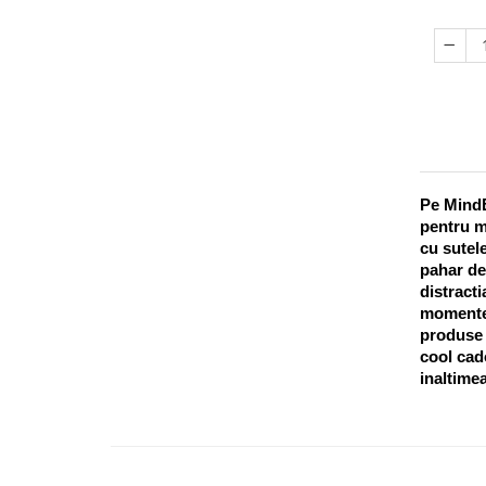
Pe MindB
pentru m
cu sutele
pahar de
distracti
momentel
produse o
cool cado
inaltimea