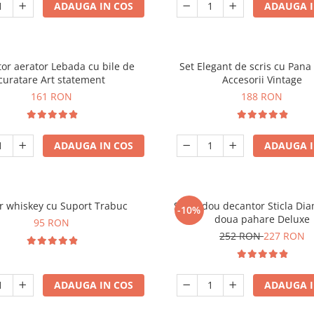
ADAUGA IN COS
ADAUGA I
or aerator Lebada cu bile de
Set Elegant de scris cu Pana 
curatare Art statement
Accesorii Vintage
161 RON
188 RON
ADAUGA IN COS
ADAUGA I
r whiskey cu Suport Trabuc
Set cadou decantor Sticla Di
-10%
doua pahare Deluxe
95 RON
252 RON
227 RON
ADAUGA IN COS
ADAUGA I