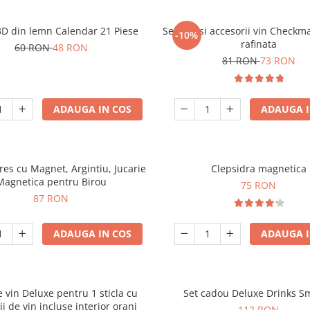
3D din lemn Calendar 21 Piese
Set sah si accesorii vin Checkm
-10%
rafinata
60 RON
48 RON
81 RON
73 RON
ADAUGA IN COS
ADAUGA I
tres cu Magnet, Argintiu, Jucarie
Clepsidra magnetica
Magnetica pentru Birou
75 RON
87 RON
ADAUGA IN COS
ADAUGA I
e vin Deluxe pentru 1 sticla cu
Set cadou Deluxe Drinks S
ii de vin incluse interior oranj
112 RON