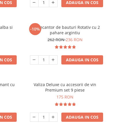
N COS
ADAUGA IN COS
alba si
Set Decantor de bauturi Rotativ cu 2
-10%
pahare argintiu
262 RON
236 RON
N COS
ADAUGA IN COS
amant cu
Valiza Deluxe cu accesorii de vin
Premium set 9 piese
175 RON
N COS
ADAUGA IN COS