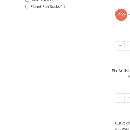
Planet Fun Socks
(1)
Puzzle 
-20%
Pix Antis
Cutie d
accesor