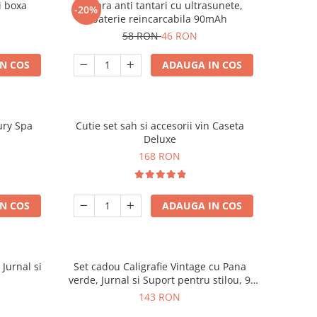
i boxa
Bratara anti tantari cu ultrasunete,
-20%
baterie reincarcabila 90mAh
58 RON
46 RON
N COS
ADAUGA IN COS
ury Spa
Cutie set sah si accesorii vin Caseta
Deluxe
168 RON
N COS
ADAUGA IN COS
 Jurnal si
Set cadou Caligrafie Vintage cu Pana
verde, Jurnal si Suport pentru stilou, 9
piese
143 RON