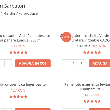
i Sarbatori
1-
42
din
776
produse
ou decantor Glob Pamantesc cu
Cutie bijuterii cu cheita Verd
-20%
ua pahare Epique, 850 ml
Bratara 7 Chakre CAD
188 RON
137 RON
109 RON
ADAUGA IN COS
ADAUGA I
fir criogenic cu Inger pazitor
Rama foto magnetica levita
iluminare RGB
127 RON
142 RON