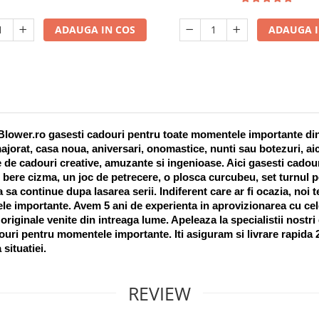
ADAUGA IN COS
ADAUGA I
lower.ro gasesti cadouri pentru toate momentele importante din vi
ajorat, casa noua, aniversari, onomastice, nunti sau botezuri, aic
 de cadouri creative, amuzante si ingenioase. Aici gasesti cadouri
 bere cizma, un joc de petrecere, o plosca curcubeu, set turnul pet
a sa continue dupa lasarea serii. Indiferent care ar fi ocazia, noi 
e importante. Avem 5 ani de experienta in aprovizionarea cu cel
riginale venite din intreaga lume. Apeleaza la specialistii nostri
uri pentru momentele importante. Iti asiguram si livrare rapida 24
 situatiei. 
REVIEW