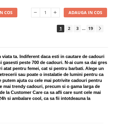
N COS
ADAUGA IN COS
1
2
3
19
...
ata ta. Indiferent daca esti in cautare de cadouri 
i gasesti peste 700 de cadouri. N-ai cum sa dai gres 
 atat pentru femei, cat si pentru barbati. Alege un 
recerii sau poate o instalatie de lumini pentru ca 
te putem ajuta cu cele mai potrivite cadouri pentru 
e mai trendy cadouri, precum si o gama larga de 
 de la Customer Care ca sa afli care sunt cele mai 
h si ambalare cool, ca sa fii intotdeauna la 