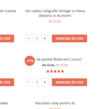
ate Caseta
Set cadou Caligrafie Vintage cu Pana
albastra si Accesorii
85 RON
N COS
ADAUGA IN COS
Ceas de perete florescent Licurici
-10%
88 RON
79 RON
N COS
ADAUGA IN COS
moker
Vouchere sexy pentru el
78 RON