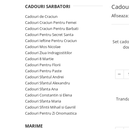
Cadouri Sfantul Andrei
Cadouri Fete
Cadour
Cani si Termosuri
CADOURI SARBATORI
Cadouri Sfantul Alexandru
Pentru Copilul din tine
Jocuri si Puzzle
Afiseaza:
Cadouri de Craciun
Cadouri Sfanta Ana
Cadouri Haioase
Cadouri Craciun Pentru Femei
Produse pentru Calatorie
Cadouri Constantin si Elena
Cadouri Craciun Pentru Barbati
Cadouri de Casa Noua
Seturi de caligrafie
Cadouri Pentru Secret Santa
Cadouri Sfanta Maria
Cadouri Majorat
Cadouri Ieftine Pentru Craciun
Set cad
Cadouri Sfintii Mihail si Gavriil
Cadouri pentru Nasi
Cadouri Mos Nicolae
do
Cadouri Ziua Indragostitilor
Cadouri pentru Bunici
Cadouri 8 Martie
Cadouri pentru Prieteni
Cadouri Pentru Florii
Cadouri Pentru Paste
Cadouri pentru Sefi
Cadouri Sfantul Andrei
Cel ce are tot
Cadouri Sfantul Alexandru
Cadouri Sfanta Ana
Cadouri Nunta si Cununie civila
Cadouri Constantin si Elena
Tranda
Cadouri Sfanta Maria
Cadouri Sfintii Mihail si Gavriil
Cadouri Pentru Zi Onomastica
MARIME