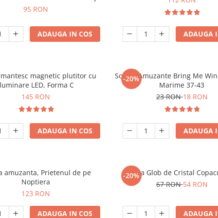
95 RON
ADAUGA IN COS
ADAUGA I
mantesc magnetic plutitor cu
Sosete Amuzante Bring Me Wine
-20%
iluminare LED, Forma C
Marime 37-43
145 RON
23 RON
18 RON
ADAUGA IN COS
ADAUGA I
 amuzanta, Prietenul de pe
Lampa Glob de Cristal Copacu
-20%
Noptiera
67 RON
54 RON
123 RON
ADAUGA IN COS
ADAUGA I