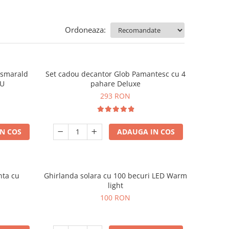
Ordoneaza:
e smarald
Set cadou decantor Glob Pamantesc cu 4
OU
pahare Deluxe
293 RON
N COS
ADAUGA IN COS
nta cu
Ghirlanda solara cu 100 becuri LED Warm
light
100 RON