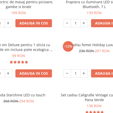
ectric de masaj pentru picioare,
Frapiera cu iluminare LED s
gambe si brate
Bluetooth, 7 L
189 RON
139 RON
ADAUGA IN COS
ADAUGA I
e vin Deluxe pentru 1 sticla cu
Set cadou femei Holiday Lux
-12%
de vin incluse piele ecologica de
236 RON
207 RON
crocodil
99 RON
ADAUGA IN COS
ADAUGA I
nda Starshine LED cu touch
Set cadou Caligrafie Vintage cu
Pana Verde
368 RON
294 RON
138 RON