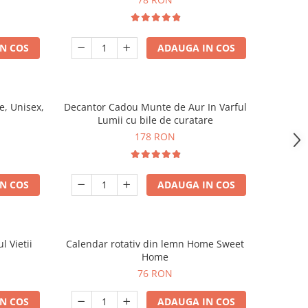
N COS
ADAUGA IN COS
, Unisex,
Decantor Cadou Munte de Aur In Varful
Lumii cu bile de curatare
178 RON
N COS
ADAUGA IN COS
l Vietii
Calendar rotativ din lemn Home Sweet
Home
76 RON
N COS
ADAUGA IN COS