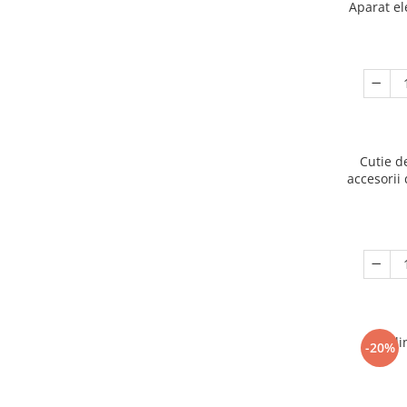
Aparat el
Cutie d
accesorii 
Ogli
-20%