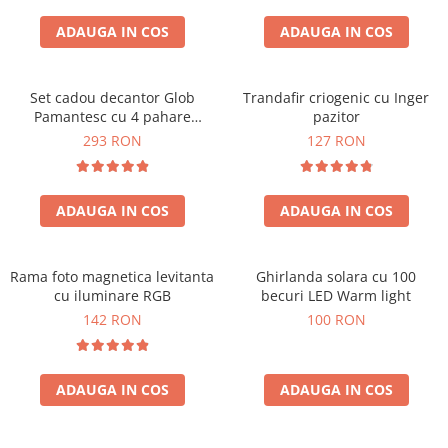
Cadouri Zodia Pesti
Cadouri Sfantul Andrei
Cadouri Fete
Cani si Termosuri
Cadouri Sfantul Alexandru
ADAUGA IN COS
ADAUGA IN COS
Pentru Copilul din tine
Jocuri si Puzzle
Cadouri Sfanta Ana
Cadouri Haioase
Produse pentru Calatorie
Cadouri Constantin si Elena
Set cadou decantor Glob
Trandafir criogenic cu Inger
Cadouri de Casa Noua
Seturi de caligrafie
Pamantesc cu 4 pahare
pazitor
Cadouri Sfanta Maria
Cadouri Majorat
Deluxe
293 RON
127 RON
Cadouri Sfintii Mihail si Gavriil
Cadouri pentru Nasi
Cadouri pentru Bunici
ADAUGA IN COS
ADAUGA IN COS
Cadouri pentru Prieteni
Cadouri pentru Sefi
Rama foto magnetica levitanta
Ghirlanda solara cu 100
Cel ce are tot
cu iluminare RGB
becuri LED Warm light
Cadouri Nunta si Cununie civila
142 RON
100 RON
ADAUGA IN COS
ADAUGA IN COS