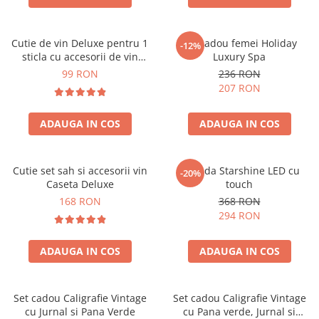
Cutie de vin Deluxe pentru 1
Set cadou femei Holiday
-12%
sticla cu accesorii de vin
Luxury Spa
incluse piele ecologica de
99 RON
236 RON
crocodil
207 RON
ADAUGA IN COS
ADAUGA IN COS
Cutie set sah si accesorii vin
Oglinda Starshine LED cu
-20%
Caseta Deluxe
touch
168 RON
368 RON
294 RON
ADAUGA IN COS
ADAUGA IN COS
Set cadou Caligrafie Vintage
Set cadou Caligrafie Vintage
cu Jurnal si Pana Verde
cu Pana verde, Jurnal si