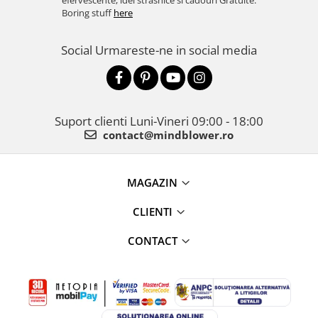
efervescente, idei strasnice si cadouri Gratuite.
Boring stuff
here
Social
Urmareste-ne in social media
Suport clienti
Luni-Vineri 09:00 - 18:00
contact@mindblower.ro
MAGAZIN
CLIENTI
CONTACT