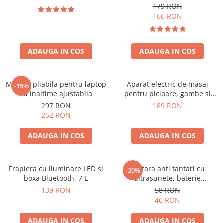
179 RON
166 RON
ADAUGA IN COS
ADAUGA IN COS
Masuta pliabila pentru laptop
Aparat electric de masaj
-15%
cu inaltime ajustabila
pentru picioare, gambe si
brate
297 RON
189 RON
252 RON
ADAUGA IN COS
ADAUGA IN COS
Frapiera cu iluminare LED si
Bratara anti tantari cu
-20%
boxa Bluetooth, 7 L
ultrasunete, baterie
reincarcabila 90mAh
139 RON
58 RON
46 RON
ADAUGA IN COS
ADAUGA IN COS