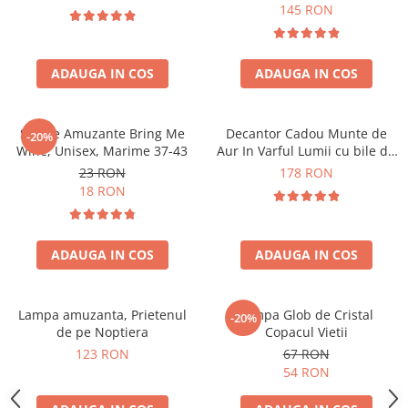
Forma C
145 RON
ADAUGA IN COS
ADAUGA IN COS
Sosete Amuzante Bring Me
Decantor Cadou Munte de
-20%
Wine, Unisex, Marime 37-43
Aur In Varful Lumii cu bile de
curatare
23 RON
178 RON
18 RON
ADAUGA IN COS
ADAUGA IN COS
Lampa amuzanta, Prietenul
Lampa Glob de Cristal
-20%
de pe Noptiera
Copacul Vietii
123 RON
67 RON
54 RON