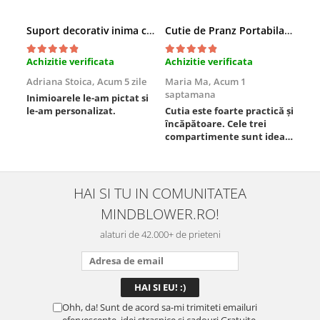
Suport decorativ inima cu mesaje, Cadou cu suflet
Cutie de Pranz Portabila cu Compartimente
Achizitie verificata
Achizitie verificata
Ach
Adriana Stoica,
Acum 5 zile
Maria Ma,
Acum 1
Sof
saptamana
Inimioarele le-am pictat si
Umb
le-am personalizat.
Cutia este foarte practică și
poz
încăpătoare. Cele trei
ori
compartimente sunt ideale
chi
pentru a separa
Mat
alimentele, iar închiderea
se 
este sigură, fără scurgeri. O
dim
folosesc aproape zilnic la
pot
HAI SI TU IN COMUNITATEA
serviciu și sunt foarte
mul
MINDBLOWER.RO!
mulțumită.
rec
ceva
alaturi de 42.000+ de prieteni
Ohh, da! Sunt de acord sa-mi trimiteti emailuri