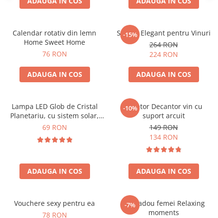
ADAUGA IN COS
ADAUGA IN COS
Calendar rotativ din lemn
Suport Elegant pentru Vinuri
-15%
Home Sweet Home
264 RON
76 RON
224 RON
ADAUGA IN COS
ADAUGA IN COS
Lampa LED Glob de Cristal
Aerator Decantor vin cu
-10%
Planetariu, cu sistem solar,
suport arcuit
cadou captivant
69 RON
149 RON
134 RON
ADAUGA IN COS
ADAUGA IN COS
Vouchere sexy pentru ea
Set cadou femei Relaxing
-7%
moments
78 RON