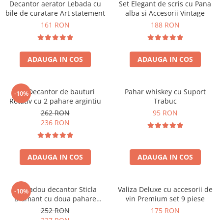
Decantor aerator Lebada cu
Set Elegant de scris cu Pana
bile de curatare Art statement
alba si Accesorii Vintage
161 RON
188 RON
ADAUGA IN COS
ADAUGA IN COS
Set Decantor de bauturi
Pahar whiskey cu Suport
-10%
Rotativ cu 2 pahare argintiu
Trabuc
262 RON
95 RON
236 RON
ADAUGA IN COS
ADAUGA IN COS
Set cadou decantor Sticla
Valiza Deluxe cu accesorii de
-10%
Diamant cu doua pahare
vin Premium set 9 piese
Deluxe
252 RON
175 RON