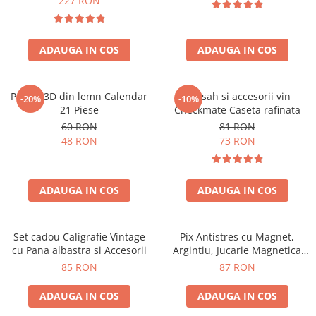
227 RON
ADAUGA IN COS
ADAUGA IN COS
Puzzle 3D din lemn Calendar
Set sah si accesorii vin
-20%
-10%
21 Piese
Checkmate Caseta rafinata
60 RON
81 RON
48 RON
73 RON
ADAUGA IN COS
ADAUGA IN COS
Set cadou Caligrafie Vintage
Pix Antistres cu Magnet,
cu Pana albastra si Accesorii
Argintiu, Jucarie Magnetica
pentru Birou
85 RON
87 RON
ADAUGA IN COS
ADAUGA IN COS