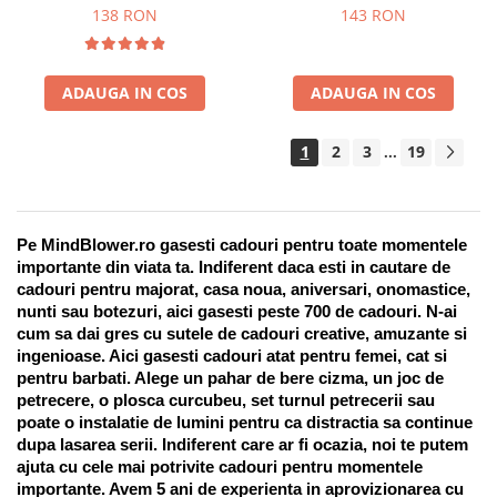
Suport pentru stilou, 9 piese
138 RON
143 RON
ADAUGA IN COS
ADAUGA IN COS
1
2
3
19
...
Pe MindBlower.ro gasesti cadouri pentru toate momentele 
importante din viata ta. Indiferent daca esti in cautare de 
cadouri pentru majorat, casa noua, aniversari, onomastice, 
nunti sau botezuri, aici gasesti peste 700 de cadouri. N-ai 
cum sa dai gres cu sutele de cadouri creative, amuzante si 
ingenioase. Aici gasesti cadouri atat pentru femei, cat si 
pentru barbati. Alege un pahar de bere cizma, un joc de 
petrecere, o plosca curcubeu, set turnul petrecerii sau 
poate o instalatie de lumini pentru ca distractia sa continue 
dupa lasarea serii. Indiferent care ar fi ocazia, noi te putem 
ajuta cu cele mai potrivite cadouri pentru momentele 
importante. Avem 5 ani de experienta in aprovizionarea cu 