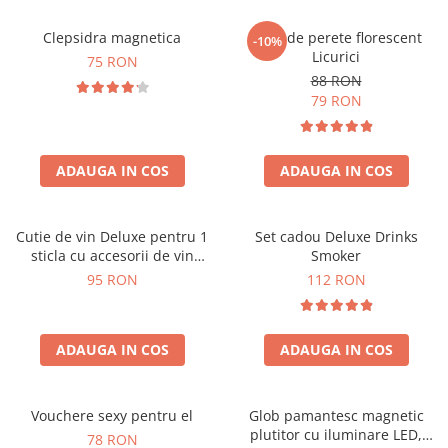
Clepsidra magnetica
Ceas de perete florescent
-10%
Licurici
75 RON
88 RON
79 RON
ADAUGA IN COS
ADAUGA IN COS
Cutie de vin Deluxe pentru 1
Set cadou Deluxe Drinks
sticla cu accesorii de vin
Smoker
incluse interior oranj
95 RON
112 RON
ADAUGA IN COS
ADAUGA IN COS
Vouchere sexy pentru el
Glob pamantesc magnetic
plutitor cu iluminare LED,
78 RON