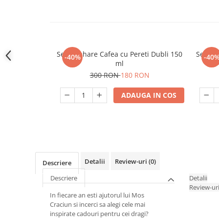
Set 6 Pahare Cafea cu Pereti Dubli 150
Set 4 
-40%
-40
ml
300 RON
180 RON
ADAUGA IN COS
Detalii
Review-uri
(0)
Descriere
Descriere
Detalii
Review-ur
In fiecare an esti ajutorul lui Mos
Craciun si incerci sa alegi cele mai
inspirate cadouri pentru cei dragi?