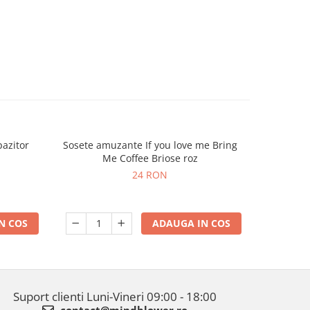
pazitor
Sosete amuzante If you love me Bring
Lampa Gl
-20%
Me Coffee Briose roz
24 RON
N COS
ADAUGA IN COS
Suport clienti
Luni-Vineri 09:00 - 18:00