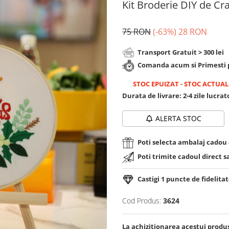
Kit Broderie DIY de Cr
75 RON
(-63%)
28 RON
Transport Gratuit > 300 lei
Comanda acum si Primesti p
STOC EPUIZAT
-
STOC ACTUALI
Durata de livrare:
2-4 zile lucra
ALERTA STOC
Poti selecta ambalaj cadou d
Poti trimite cadoul direct s
Castigi
1
puncte de fidelitat
Cod Produs:
3624
La achizitionarea acestui produ