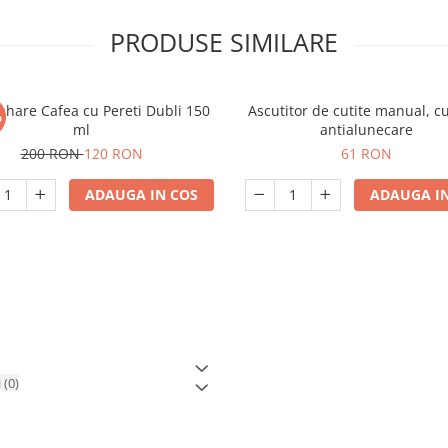
PRODUSE SIMILARE
Pahare Cafea cu Pereti Dubli 150
Ascutitor de cutite manual, c
%
ml
antialunecare
200 RON
120 RON
61 RON
ADAUGA IN COS
ADAUGA IN
i
(0)