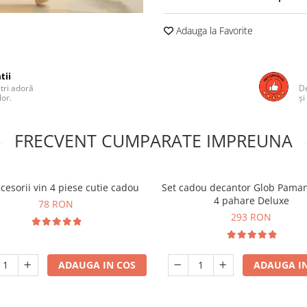
Adauga la Favorite
tii
ștri adoră
De
lor.
și
FRECVENT CUMPARATE IMPREUNA
cesorii vin 4 piese cutie cadou
Set cadou decantor Glob Paman
4 pahare Deluxe
78 RON
293 RON
ADAUGA IN COS
ADAUGA IN