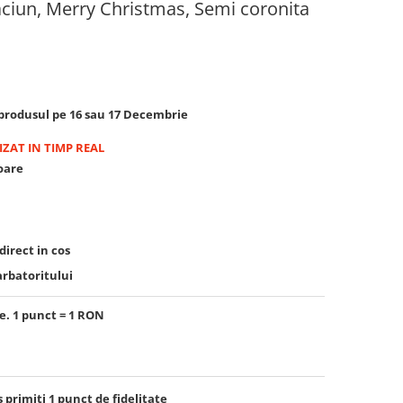
aciun, Merry Christmas, Semi coronita
rodusul pe 16 sau 17 Decembrie
ZAT IN TIMP REAL
toare
irect in cos
arbatoritului
e. 1 punct = 1 RON
s primiti
1
punct de fidelitate