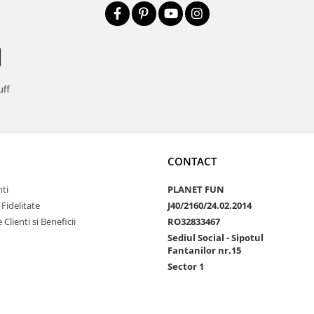
uff
CONTACT
nti
PLANET FUN
Fidelitate
J40/2160/24.02.2014
Clienti si Beneficii
RO32833467
Sediul Social - Sipotul
Fantanilor nr.15
Sector 1