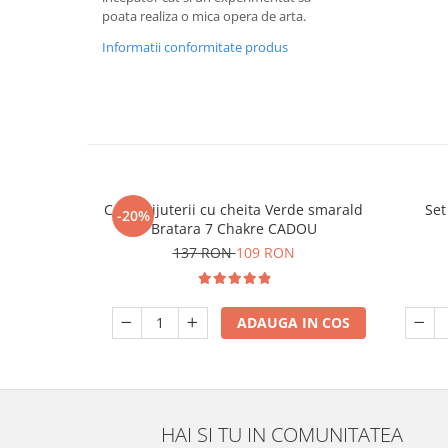
poata realiza o mica opera de arta.
Informatii conformitate produs
Cutie bijuterii cu cheita Verde smarald
Set
-20%
Bratara 7 Chakre CADOU
137 RON
109 RON
ADAUGA IN COS
HAI SI TU IN COMUNITATEA