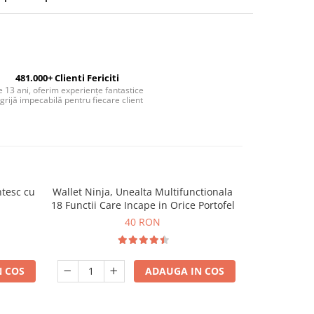
481.000+ Clienti Fericiti
 13 ani, oferim experiențe fantastice
 grijă impecabilă pentru fiecare client
tesc cu
Wallet Ninja, Unealta Multifunctionala
Set Decantor
-10%
18 Functii Care Incape in Orice Portofel
p
40 RON
26
 COS
ADAUGA IN COS