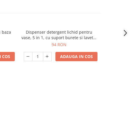
u baza
Dispenser detergent lichid pentru
Suport pentr
vase, 5 in 1, cu suport burete si laveta,
organizator chiuveta
94 RON
 COS
ADAUGA IN COS