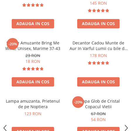
Forma C
145 RON
ADAUGA IN COS
ADAUGA IN COS
Sosete Amuzante Bring Me
Decantor Cadou Munte de
-20%
Wine, Unisex, Marime 37-43
Aur In Varful Lumii cu bile de
curatare
23 RON
178 RON
18 RON
ADAUGA IN COS
ADAUGA IN COS
Lampa amuzanta, Prietenul
Lampa Glob de Cristal
-20%
de pe Noptiera
Copacul Vietii
123 RON
67 RON
54 RON