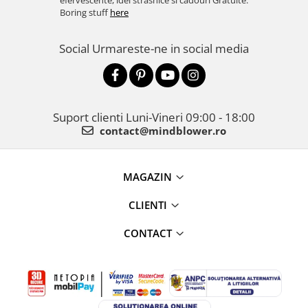
efervescente, idei strasnice si cadouri Gratuite.
Boring stuff
here
Social
Urmareste-ne in social media
Suport clienti
Luni-Vineri 09:00 - 18:00
contact@mindblower.ro
MAGAZIN
CLIENTI
CONTACT