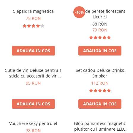
Clepsidra magnetica
Ceas de perete florescent
-10%
Licurici
75 RON
88 RON
79 RON
ADAUGA IN COS
ADAUGA IN COS
Cutie de vin Deluxe pentru 1
Set cadou Deluxe Drinks
sticla cu accesorii de vin
Smoker
incluse interior oranj
95 RON
112 RON
ADAUGA IN COS
ADAUGA IN COS
Vouchere sexy pentru el
Glob pamantesc magnetic
plutitor cu iluminare LED,
78 RON