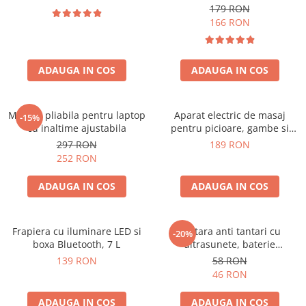
179 RON
166 RON
ADAUGA IN COS
ADAUGA IN COS
Masuta pliabila pentru laptop
Aparat electric de masaj
-15%
cu inaltime ajustabila
pentru picioare, gambe si
brate
297 RON
189 RON
252 RON
ADAUGA IN COS
ADAUGA IN COS
Frapiera cu iluminare LED si
Bratara anti tantari cu
-20%
boxa Bluetooth, 7 L
ultrasunete, baterie
reincarcabila 90mAh
139 RON
58 RON
46 RON
ADAUGA IN COS
ADAUGA IN COS