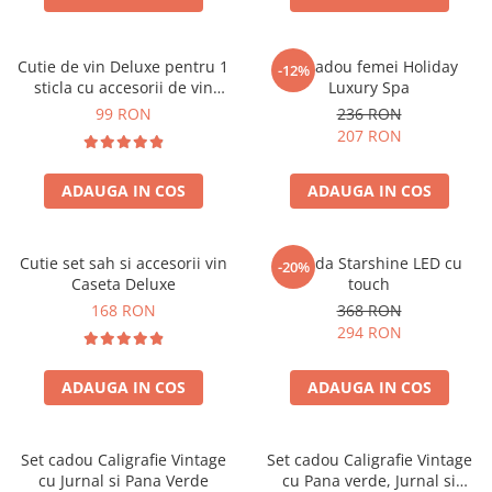
Cutie de vin Deluxe pentru 1
Set cadou femei Holiday
-12%
sticla cu accesorii de vin
Luxury Spa
incluse piele ecologica de
99 RON
236 RON
crocodil
207 RON
ADAUGA IN COS
ADAUGA IN COS
Cutie set sah si accesorii vin
Oglinda Starshine LED cu
-20%
Caseta Deluxe
touch
168 RON
368 RON
294 RON
ADAUGA IN COS
ADAUGA IN COS
Set cadou Caligrafie Vintage
Set cadou Caligrafie Vintage
cu Jurnal si Pana Verde
cu Pana verde, Jurnal si