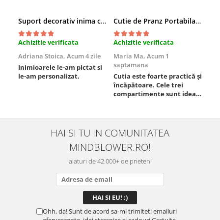
Suport decorativ inima cu mesaje, Cadou cu suflet
Cutie de Pranz Portabila cu Compartimente
Achizitie verificata
Achizitie verificata
Ach
Adriana Stoica,
Acum 4 zile
Maria Ma,
Acum 1
Sof
saptamana
Inimioarele le-am pictat si
Umb
le-am personalizat.
Cutia este foarte practică și
poz
încăpătoare. Cele trei
ori
compartimente sunt ideale
chi
pentru a separa
Mat
alimentele, iar închiderea
se 
este sigură, fără scurgeri. O
dim
folosesc aproape zilnic la
pot
HAI SI TU IN COMUNITATEA
serviciu și sunt foarte
mul
MINDBLOWER.RO!
mulțumită.
rec
ceva
alaturi de 42.000+ de prieteni
Ohh, da! Sunt de acord sa-mi trimiteti emailuri