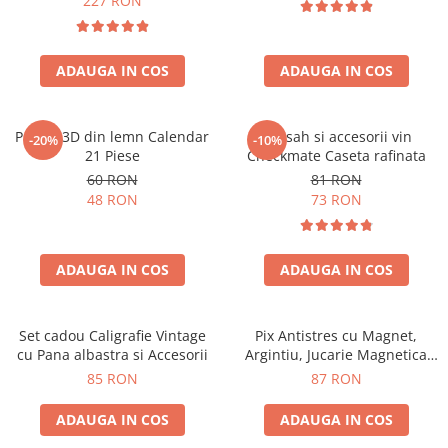
227 RON
ADAUGA IN COS
ADAUGA IN COS
Puzzle 3D din lemn Calendar
Set sah si accesorii vin
-20%
-10%
21 Piese
Checkmate Caseta rafinata
60 RON
81 RON
48 RON
73 RON
ADAUGA IN COS
ADAUGA IN COS
Set cadou Caligrafie Vintage
Pix Antistres cu Magnet,
cu Pana albastra si Accesorii
Argintiu, Jucarie Magnetica
pentru Birou
85 RON
87 RON
ADAUGA IN COS
ADAUGA IN COS