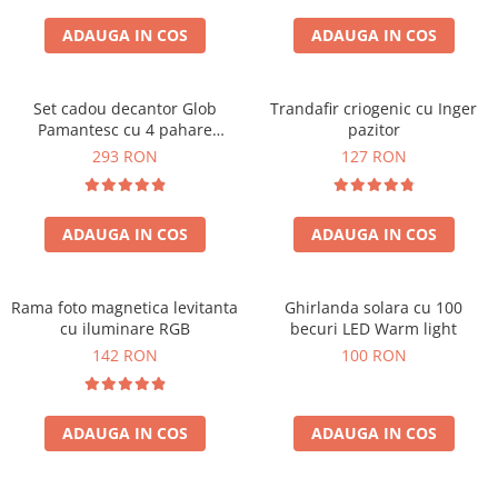
Cadouri Zodia Pesti
Cadouri Sfantul Andrei
Cadouri Fete
Cani si Termosuri
Cadouri Sfantul Alexandru
ADAUGA IN COS
ADAUGA IN COS
Pentru Copilul din tine
Jocuri si Puzzle
Cadouri Sfanta Ana
Cadouri Haioase
Produse pentru Calatorie
Cadouri Constantin si Elena
Set cadou decantor Glob
Trandafir criogenic cu Inger
Cadouri de Casa Noua
Seturi de caligrafie
Pamantesc cu 4 pahare
pazitor
Cadouri Sfanta Maria
Cadouri Majorat
Deluxe
293 RON
127 RON
Cadouri Sfintii Mihail si Gavriil
Cadouri pentru Nasi
Cadouri pentru Bunici
ADAUGA IN COS
ADAUGA IN COS
Cadouri pentru Prieteni
Cadouri pentru Sefi
Rama foto magnetica levitanta
Ghirlanda solara cu 100
Cel ce are tot
cu iluminare RGB
becuri LED Warm light
Cadouri Nunta si Cununie civila
142 RON
100 RON
ADAUGA IN COS
ADAUGA IN COS