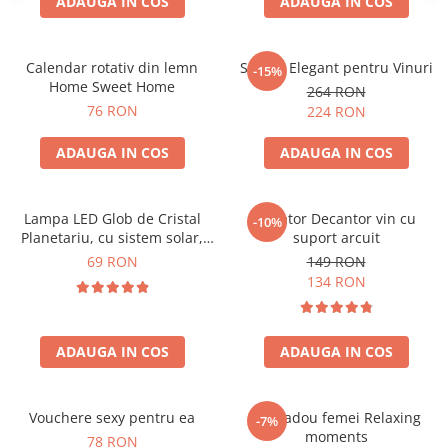
ADAUGA IN COS
ADAUGA IN COS
Calendar rotativ din lemn
Suport Elegant pentru Vinuri
-15%
Home Sweet Home
264 RON
76 RON
224 RON
ADAUGA IN COS
ADAUGA IN COS
Lampa LED Glob de Cristal
Aerator Decantor vin cu
-10%
Planetariu, cu sistem solar,
suport arcuit
cadou captivant
69 RON
149 RON
134 RON
ADAUGA IN COS
ADAUGA IN COS
Vouchere sexy pentru ea
Set cadou femei Relaxing
-7%
moments
78 RON