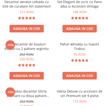
Decantor aerator Lebada cu
Set Elegant de scris cu Pana
bile de curatare Art statement
alba si Accesorii Vintage
161 RON
188 RON
ADAUGA IN COS
ADAUGA IN COS
Set Decantor de bauturi
Pahar whiskey cu Suport
-10%
Rotativ cu 2 pahare argintiu
Trabuc
262 RON
95 RON
236 RON
ADAUGA IN COS
ADAUGA IN COS
Set cadou decantor Sticla
Valiza Deluxe cu accesorii de
-10%
Diamant cu doua pahare
vin Premium set 9 piese
Deluxe
252 RON
175 RON