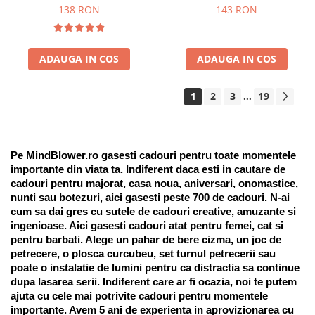
Suport pentru stilou, 9 piese
138 RON
143 RON
ADAUGA IN COS
ADAUGA IN COS
1
2
3
19
...
Pe MindBlower.ro gasesti cadouri pentru toate momentele 
importante din viata ta. Indiferent daca esti in cautare de 
cadouri pentru majorat, casa noua, aniversari, onomastice, 
nunti sau botezuri, aici gasesti peste 700 de cadouri. N-ai 
cum sa dai gres cu sutele de cadouri creative, amuzante si 
ingenioase. Aici gasesti cadouri atat pentru femei, cat si 
pentru barbati. Alege un pahar de bere cizma, un joc de 
petrecere, o plosca curcubeu, set turnul petrecerii sau 
poate o instalatie de lumini pentru ca distractia sa continue 
dupa lasarea serii. Indiferent care ar fi ocazia, noi te putem 
ajuta cu cele mai potrivite cadouri pentru momentele 
importante. Avem 5 ani de experienta in aprovizionarea cu 