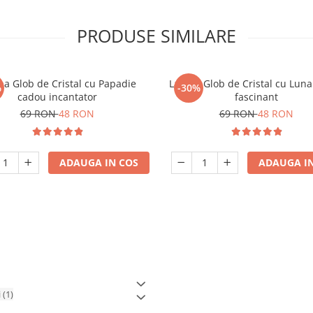
PRODUSE SIMILARE
a Glob de Cristal cu Papadie
Lampa Glob de Cristal cu Lun
%
-30%
cadou incantator
fascinant
69 RON
48 RON
69 RON
48 RON
ADAUGA IN COS
ADAUGA IN
i
(1)