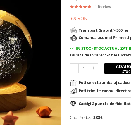
1 Review
69 RON
Transport Gratuit > 300 lei
Comanda acum si Primesti p
IN STOC
-
STOC ACTUALIZAT I
Durata de livrare:
1-2 zile lucra
ADAUG
STOC
Poti selecta ambalaj cadou d
Poti trimite cadoul direct s
Castigi
2
puncte de fidelitat
Cod Produs:
3886