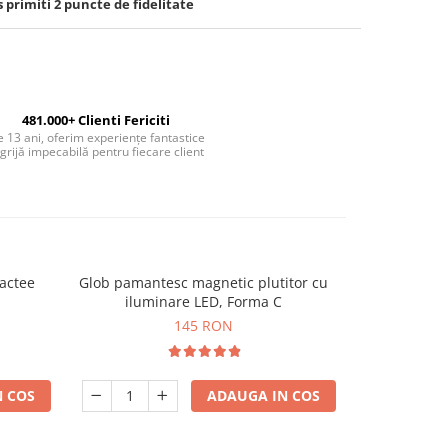
s primiti
2
puncte de fidelitate
481.000+ Clienti Fericiti
 13 ani, oferim experiențe fantastice
 grijă impecabilă pentru fiecare client
lactee
Glob pamantesc magnetic plutitor cu
Lampa G
-30%
iluminare LED, Forma C
145 RON
6
 COS
ADAUGA IN COS