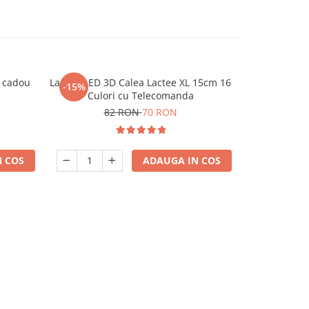
a cadou
Lampa LED 3D Calea Lactee XL 15cm 16
-15%
Culori cu Telecomanda
82 RON
70 RON
 COS
ADAUGA IN COS