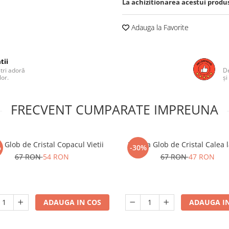
La achizitionarea acestui produ
Adauga la Favorite
tii
ștri adoră
De
lor.
și
FRECVENT CUMPARATE IMPREUNA
 Glob de Cristal Copacul Vietii
Lampa Glob de Cristal Calea 
%
-30%
67 RON
54 RON
67 RON
47 RON
ADAUGA IN COS
ADAUGA IN