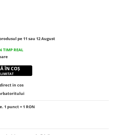
rodusul pe 11 sau 12 August
N TIMP REAL
toare
Ă ÎN COȘ
 LIMITAT
irect in cos
arbatoritului
e. 1 punct = 1 RON