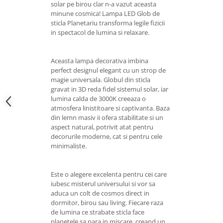
solar pe birou clar n-a vazut aceasta
minune cosmica! Lampa LED Glob de
sticla Planetariu transforma legile fizicii
in spectacol de lumina si relaxare.
Aceasta lampa decorativa imbina
perfect designul elegant cu un strop de
magie universala. Globul din sticla
gravat in 3D reda fidel sistemul solar, iar
lumina calda de 3000K creeaza o
atmosfera linistitoare si captivanta. Baza
din lemn masiv ii ofera stabilitate si un
aspect natural, potrivit atat pentru
decorurile moderne, cat si pentru cele
minimaliste.
Este o alegere excelenta pentru cei care
iubesc misterul universului si vor sa
aduca un colt de cosmos direct in
dormitor, birou sau living. Fiecare raza
de lumina ce strabate sticla face
planetele sa para in miscare, creand un