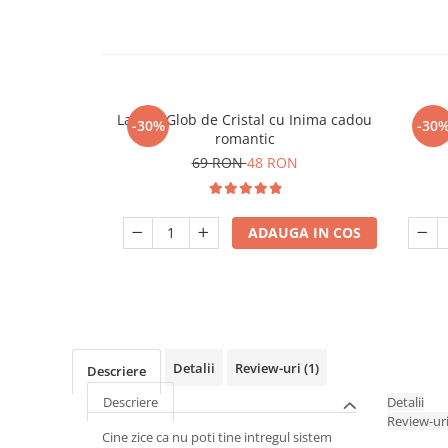
Lampa Glob de Cristal cu Inima cadou
Lamp
-30%
-30
romantic
69 RON
48 RON
ADAUGA IN COS
Detalii
Review-uri
(1)
Descriere
Descriere
Detalii
Review-ur
Cine zice ca nu poti tine intregul sistem