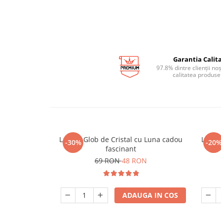
Garantia Calita
97.8% dintre clienții no
calitatea produse
Lampa Glob de Cristal cu Luna cadou
Lampa
-30%
-20
fascinant
69 RON
48 RON
ADAUGA IN COS