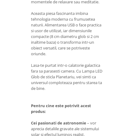
momentele de relaxare sau meditatie.
Aceasta piesa fascinanta imbina
tehnologia moderna cu frumusetea
naturii. Alimentarea USB o face practica
si usor de utilizat, iar dimensiunile
compacte (8 cm diametru glob si 2 cm
inaltime baza) o transforma intr-un
obiect versatil, care se potriveste
oriunde.
Lasa-te purtat intr-o calatorie galactica
fara sa parasesti camera. Cu Lampa LED
Glob de sticla Planetariu, vei simti ca
universul comploteaza pentru starea ta
de bine.
Pentru cine este potrivit acest
produs:
Cei pasionati de astronomie
– vor
aprecia detaliile gravate ale sistemului
solar si efectul luminos realist.