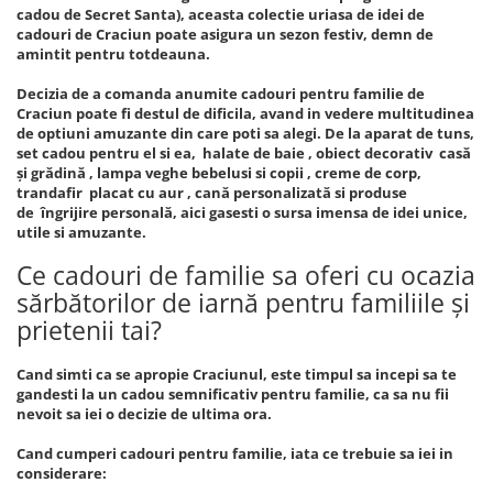
cadou de Secret Santa), aceasta colectie uriasa de idei de
cadouri de Craciun poate asigura un sezon festiv, demn de
amintit pentru totdeauna.
Decizia de a comanda anumite cadouri pentru familie de
Craciun poate fi destul de dificila, avand in vedere multitudinea
de optiuni amuzante din care poti sa alegi. De la aparat de tuns,
set cadou pentru el si ea, halate de baie , obiect decorativ casă
și grădină , lampa veghe bebelusi si copii , creme de corp,
trandafir placat cu aur , cană personalizată si produse
de îngrijire personală, aici gasesti o sursa imensa de idei unice,
utile si amuzante.
Ce cadouri de familie sa oferi cu ocazia
sărbătorilor de iarnă pentru familiile și
prietenii tai?
Cand simti ca se apropie Craciunul, este timpul sa incepi sa te
gandesti la un cadou semnificativ pentru familie, ca sa nu fii
nevoit sa iei o decizie de ultima ora.
Cand cumperi cadouri pentru familie, iata ce trebuie sa iei in
considerare: