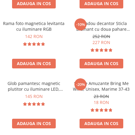
Cadouri Zodia Pesti
Cadouri Sfantul Andrei
ADAUGA IN COS
ADAUGA IN COS
Cadouri Fete
Cani si Termosuri
Cadouri Sfantul Alexandru
Pentru Copilul din tine
Jocuri si Puzzle
Cadouri Sfanta Ana
Cadouri Haioase
Rama foto magnetica levitanta
Set cadou decantor Sticla
-10%
Produse pentru Calatorie
Cadouri Constantin si Elena
cu iluminare RGB
Diamant cu doua pahare
Cadouri de Casa Noua
Seturi de caligrafie
Deluxe
142 RON
252 RON
Cadouri Sfanta Maria
Cadouri Majorat
227 RON
Cadouri Sfintii Mihail si Gavriil
Cadouri pentru Nasi
Cadouri pentru Bunici
ADAUGA IN COS
ADAUGA IN COS
Cadouri pentru Prieteni
Cadouri pentru Sefi
Glob pamantesc magnetic
Sosete Amuzante Bring Me
-20%
Cel ce are tot
plutitor cu iluminare LED,
Wine, Unisex, Marime 37-43
Forma C
Cadouri Nunta si Cununie civila
145 RON
23 RON
18 RON
ADAUGA IN COS
ADAUGA IN COS