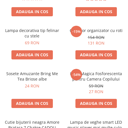
ADAUGA IN COS
ADAUGA IN COS
Lampa decorativa tip felinar
Carucior organizator cu roti
-15%
cu stele
154 RON
69 RON
131 RON
ADAUGA IN COS
ADAUGA IN COS
Sosete Amuzante Bring Me
Luna Magica Fosforescenta
-54%
Tea Briose albe
pentru Camera Copilului
24 RON
59 RON
27 RON
ADAUGA IN COS
ADAUGA IN COS
Cutie bijuterii neagra Amore
Lampa de veghe smart LED
Bratara 7 Chakre CADOU
music player mai multe culori