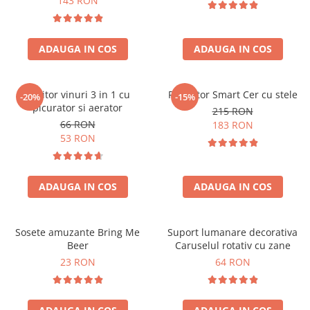
143 RON
ADAUGA IN COS
ADAUGA IN COS
Racitor vinuri 3 in 1 cu
Proiector Smart Cer cu stele
-20%
-15%
picurator si aerator
215 RON
66 RON
183 RON
53 RON
ADAUGA IN COS
ADAUGA IN COS
Sosete amuzante Bring Me
Suport lumanare decorativa
Beer
Caruselul rotativ cu zane
23 RON
64 RON