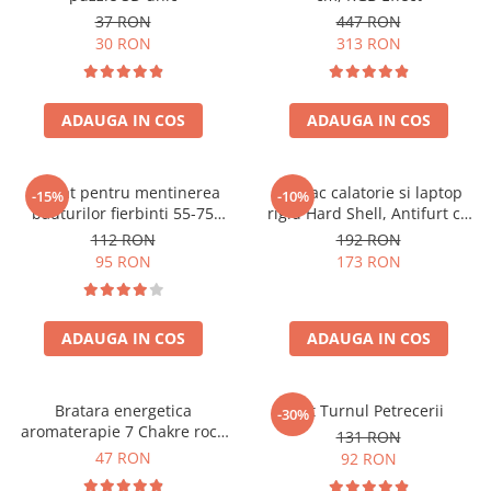
37 RON
447 RON
30 RON
313 RON
ADAUGA IN COS
ADAUGA IN COS
Aparat pentru mentinerea
Rucsac calatorie si laptop
-15%
-10%
bauturilor fierbinti 55-75
rigid Hard Shell, Antifurt cu
grade
port USB, Waterproof,
112 RON
192 RON
44x30x17 cm,
95 RON
173 RON
Compartimentare inteligenta,
Unisex, Negru
ADAUGA IN COS
ADAUGA IN COS
Bratara energetica
Set Turnul Petrecerii
-30%
aromaterapie 7 Chakre roca
131 RON
vulcanica
47 RON
92 RON