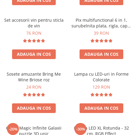
ADAUGA IN COS
ADAUGA IN COS
Set accesorii vin pentru sticla
Pix multifunctional 6 in 1,
de vin
surubelnita plata, rigla, capat
touchscreen, nivela cu bula
76 RON
39 RON
ADAUGA IN COS
ADAUGA IN COS
Sosete amuzante Bring Me
Lampa cu LED-uri in Forme
Wine Briose roz
Colorate
24 RON
129 RON
ADAUGA IN COS
ADAUGA IN COS
Cubul Magic Infinite Galaxii
Lampa LED XL Rotunda - 32
-20%
-30%
puzzle 3D unic
cm, RGB Effect