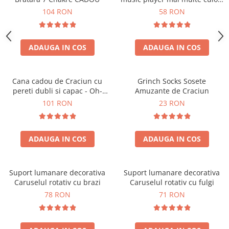
touch control handsfree
104 RON
58 RON
ADAUGA IN COS
ADAUGA IN COS
Cana cadou de Craciun cu
Grinch Socks Sosete
pereti dubli si capac - Oh-
Amuzante de Craciun
Brad-frumos
101 RON
23 RON
ADAUGA IN COS
ADAUGA IN COS
Suport lumanare decorativa
Suport lumanare decorativa
Caruselul rotativ cu brazi
Caruselul rotativ cu fulgi
78 RON
71 RON