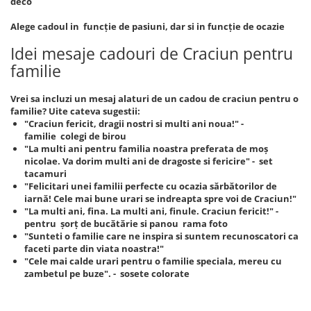
deco
Alege cadoul in funcție de pasiuni, dar si in funcție de ocazie
Idei mesaje cadouri de Craciun pentru
familie
Vrei sa incluzi un mesaj alaturi de un cadou de craciun pentru o
familie? Uite cateva sugestii:
"Craciun fericit, dragii nostri si multi ani noua!" -
familie colegi de birou
"La multi ani pentru familia noastra preferata de moș
nicolae. Va dorim multi ani de dragoste si fericire" - set
tacamuri
"Felicitari unei familii perfecte cu ocazia sărbătorilor de
iarnă! Cele mai bune urari se indreapta spre voi de Craciun!"
"La multi ani, fina. La multi ani, finule. Craciun fericit!" -
pentru șorț de bucătărie si panou rama foto
"Sunteti o familie care ne inspira si suntem recunoscatori ca
faceti parte din viata noastra!"
"Cele mai calde urari pentru o familie speciala, mereu cu
zambetul pe buze". - sosete colorate