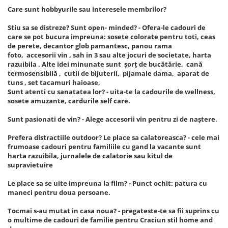
Care sunt hobbyurile sau interesele membrilor?
Stiu sa se distreze? Sunt open- minded? - Ofera-le cadouri de
care se pot bucura impreuna: sosete colorate pentru toti, ceas
de perete, decantor glob pamantesc, panou rama
foto, accesorii vin , sah in 3 sau alte jocuri de societate, harta
razuibila . Alte idei minunate sunt șorț de bucătărie, cană
termosensibilă , cutii de bijuterii, pijamale dama, aparat de
tuns , set tacamuri haioase,
Sunt atenti cu sanatatea lor? - uita-te la cadourile de wellness,
sosete amuzante, cardurile self care.
Sunt pasionati de vin? - Alege accesorii vin pentru zi de naștere.
Prefera distractiile outdoor? Le place sa calatoreasca? - cele mai
frumoase cadouri pentru familiile cu gand la vacante sunt
harta razuibila, jurnalele de calatorie sau kitul de
supravietuire
Le place sa se uite impreuna la film? - Punct ochit: patura cu
maneci pentru doua persoane.
Tocmai s-au mutat in casa noua? - pregateste-te sa fii suprins cu
o multime de cadouri de familie pentru Craciun stil home and