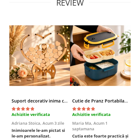
REVIEW
Suport decorativ inima cu mesaje, Cadou cu suflet
Cutie de Pranz Portabila cu Compartimente
Achizitie verificata
Achizitie verificata
Ach
Adriana Stoica,
Acum 3 zile
Maria Ma,
Acum 1
Sof
saptamana
Inimioarele le-am pictat si
Umb
le-am personalizat.
Cutia este foarte practică și
poz