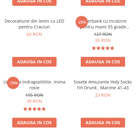
ADAUGA IN COS
ADAUGA IN COS
Decoratiune din lemn cu LED
Powerbank cu incalzire
-25%
pentru Craciun
pentru maini 55 grade
Bucuria frigurosilor
60 RON
127 RON
10000mAh
95 RON
ADAUGA IN COS
ADAUGA IN COS
Umbrela Indragostitilor, Inima
Sosete Amuzante Holy Socks
-75%
rosie
I'm Drunk , Marime 41-43
155 RON
23 RON
39 RON
ADAUGA IN COS
ADAUGA IN COS