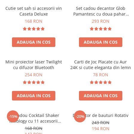
Cutie set sah si accesorii vin
Set cadou decantor Glob
Caseta Deluxe
Pamantesc cu doua pahare
Deluxe
168 RON
293 RON
ADAUGA IN COS
ADAUGA IN COS
Mini proiector laser Twilight
Carti de Joc Placate cu Aur
cu difuzor Bluetooth
24K si cutie eleganta din lemn
254 RON
78 RON
ADAUGA IN COS
ADAUGA IN COS
Set cadou Cocktail Shaker
Decantor de bauturi Rotativ
-15%
-20%
Mixology cu 11 accesorii
243 RON
750ml Argintiu
168 RON
194 RON