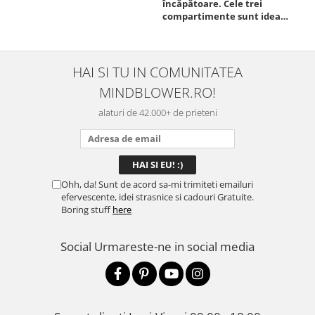
încăpătoare. Cele trei
ori
compartimente sunt ideale
chi
pentru a separa
Mat
alimentele, iar închiderea
se 
este sigură, fără scurgeri. O
dim
folosesc aproape zilnic la
pot
HAI SI TU IN COMUNITATEA
serviciu și sunt foarte
mul
MINDBLOWER.RO!
mulțumită.
rec
ceva
alaturi de 42.000+ de prieteni
Ohh, da! Sunt de acord sa-mi trimiteti emailuri
efervescente, idei strasnice si cadouri Gratuite.
Boring stuff
here
Social
Urmareste-ne in social media