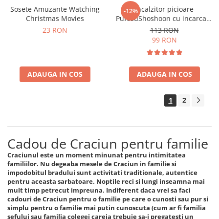
Sosete Amuzante Watching
Incalzitor picioare
-12%
Christmas Movies
PufosuShoshoon cu incarcare
USB
23 RON
113 RON
99 RON
ADAUGA IN COS
ADAUGA IN COS
1
2
Cadou de Craciun pentru familie
Craciunul este un moment minunat pentru intimitatea
familiilor. Nu degeaba mesele de Craciun in familie si
impodobitul bradului sunt activitati traditionale, autentice
pentru aceasta sarbatoare. Noptile reci si lungi inseamna mai
mult timp petrecut impreuna. Indiferent daca vrei sa faci
cadouri de Craciun pentru o familie pe care o cunosti sau pur si
simplu pentru o familie mai putin cunoscuta (cum ar fi familia
sefului sau familia colegei careia trebuie sa-i pregatesti un