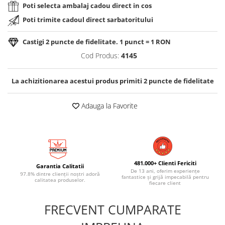
Poti selecta ambalaj cadou direct in cos
Poti trimite cadoul direct sarbatoritului
Castigi
2
puncte de fidelitate. 1 punct = 1 RON
Cod Produs:
4145
La achizitionarea acestui produs primiti
2
puncte de fidelitate
Adauga la Favorite
481.000+ Clienti Fericiti
Garantia Calitatii
De 13 ani, oferim experiențe
97.8% dintre clienții noștri adoră
fantastice și grijă impecabilă pentru
calitatea produselor.
fiecare client
FRECVENT CUMPARATE