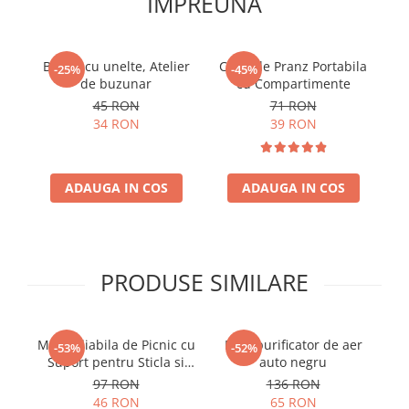
IMPREUNA
Breloc cu unelte, Atelier
Cutie de Pranz Portabila
St
-25%
-45%
de buzunar
cu Compartimente
45 RON
71 RON
34 RON
39 RON
ADAUGA IN COS
ADAUGA IN COS
PRODUSE SIMILARE
Masa Pliabila de Picnic cu
Mini purificator de aer
Se
-53%
-52%
Suport pentru Sticla si
auto negru
Pahare
97 RON
136 RON
46 RON
65 RON