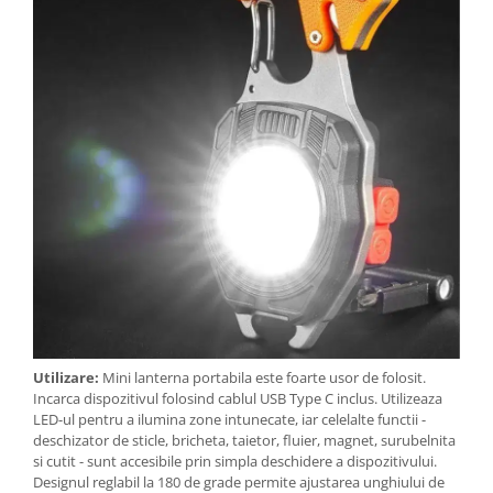
Utilizare:
Mini lanterna portabila este foarte usor de folosit.
Incarca dispozitivul folosind cablul USB Type C inclus. Utilizeaza
LED-ul pentru a ilumina zone intunecate, iar celelalte functii -
deschizator de sticle, bricheta, taietor, fluier, magnet, surubelnita
si cutit - sunt accesibile prin simpla deschidere a dispozitivului.
Designul reglabil la 180 de grade permite ajustarea unghiului de