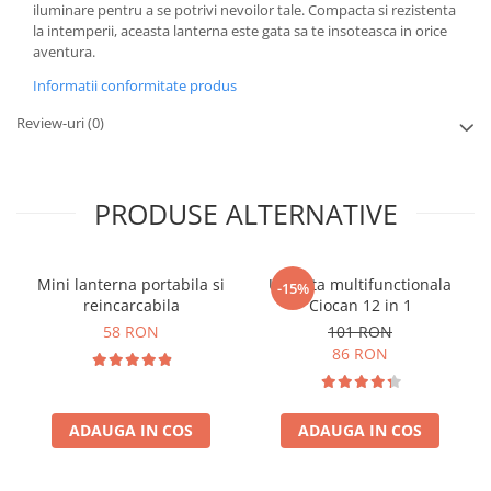
iluminare pentru a se potrivi nevoilor tale. Compacta si rezistenta
la intemperii, aceasta lanterna este gata sa te insoteasca in orice
aventura.
Informatii conformitate produs
Review-uri
(0)
PRODUSE ALTERNATIVE
Mini lanterna portabila si
Unealta multifunctionala
-15%
reincarcabila
Ciocan 12 in 1
58 RON
101 RON
86 RON
ADAUGA IN COS
ADAUGA IN COS