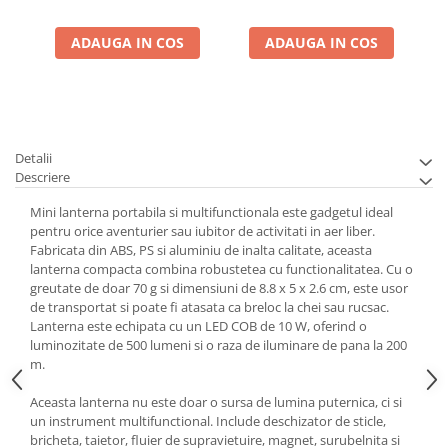
ADAUGA IN COS
ADAUGA IN COS
Detalii
Descriere
Mini lanterna portabila si multifunctionala este gadgetul ideal
pentru orice aventurier sau iubitor de activitati in aer liber.
Fabricata din ABS, PS si aluminiu de inalta calitate, aceasta
lanterna compacta combina robustetea cu functionalitatea. Cu o
greutate de doar 70 g si dimensiuni de 8.8 x 5 x 2.6 cm, este usor
de transportat si poate fi atasata ca breloc la chei sau rucsac.
Lanterna este echipata cu un LED COB de 10 W, oferind o
luminozitate de 500 lumeni si o raza de iluminare de pana la 200
m.
Aceasta lanterna nu este doar o sursa de lumina puternica, ci si
un instrument multifunctional. Include deschizator de sticle,
bricheta, taietor, fluier de supravietuire, magnet, surubelnita si