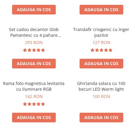
Cadouri Sfantul Andrei
Cadouri Fete
Cani si Termosuri
Cadouri Sfantul Alexandru
ADAUGA IN COS
ADAUGA IN COS
Pentru Copilul din tine
Jocuri si Puzzle
Cadouri Sfanta Ana
Cadouri Haioase
Produse pentru Calatorie
Cadouri Constantin si Elena
Set cadou decantor Glob
Trandafir criogenic cu Inger
Cadouri de Casa Noua
Seturi de caligrafie
Pamantesc cu 4 pahare
pazitor
Cadouri Sfanta Maria
Cadouri Majorat
Deluxe
293 RON
127 RON
Cadouri Sfintii Mihail si Gavriil
Cadouri pentru Nasi
Cadouri pentru Bunici
ADAUGA IN COS
ADAUGA IN COS
Cadouri pentru Prieteni
Cadouri pentru Sefi
Rama foto magnetica levitanta
Ghirlanda solara cu 100
Cel ce are tot
cu iluminare RGB
becuri LED Warm light
Cadouri Nunta si Cununie civila
142 RON
100 RON
ADAUGA IN COS
ADAUGA IN COS