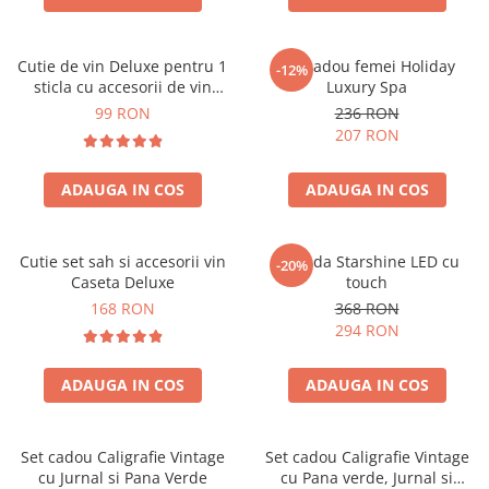
Cutie de vin Deluxe pentru 1
Set cadou femei Holiday
-12%
sticla cu accesorii de vin
Luxury Spa
incluse piele ecologica de
99 RON
236 RON
crocodil
207 RON
ADAUGA IN COS
ADAUGA IN COS
Cutie set sah si accesorii vin
Oglinda Starshine LED cu
-20%
Caseta Deluxe
touch
168 RON
368 RON
294 RON
ADAUGA IN COS
ADAUGA IN COS
Set cadou Caligrafie Vintage
Set cadou Caligrafie Vintage
cu Jurnal si Pana Verde
cu Pana verde, Jurnal si