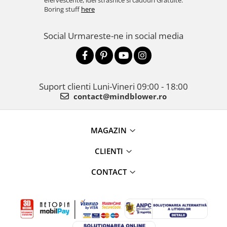
efervescente, idei strasnice si cadouri Gratuite.
Boring stuff
here
Social
Urmareste-ne in social media
Suport clienti
Luni-Vineri 09:00 - 18:00
contact@mindblower.ro
MAGAZIN
CLIENTI
CONTACT