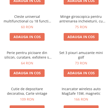
Cadouri Sfantul Andrei
ADAUGA IN COS
ADAUGA IN COS
Cadouri Fete
Cani si Termosuri
Cadouri Sfantul Alexandru
Pentru Copilul din tine
Jocuri si Puzzle
Cadouri Sfanta Ana
Cleste universal
Minge giroscopica pentru
Cadouri Haioase
Produse pentru Calatorie
multifunctional cu 18 functii,
antrenarea incheieturii, cu
Cadouri Constantin si Elena
Cadouri de Casa Noua
pliabil
iluminare RGB
60 RON
75 RON
Seturi de caligrafie
Cadouri Sfanta Maria
Cadouri Majorat
ADAUGA IN COS
ADAUGA IN COS
Cadouri Sfintii Mihail si Gavriil
Cadouri pentru Nasi
Cadouri pentru Bunici
Perie pentru picioare din
Set 3 pixuri amuzante mini
Cadouri pentru Prieteni
silicon, curatare, exfoliere si
golf
Cadouri pentru Sefi
masaj
64 RON
73 RON
Cel ce are tot
ADAUGA IN COS
ADAUGA IN COS
Cadouri Nunta si Cununie civila
Cutie de depozitare
Incarcator wireless auto
decorativa, Carte vintage
MagSafe 15W, magnetic
109 RON
166 RON