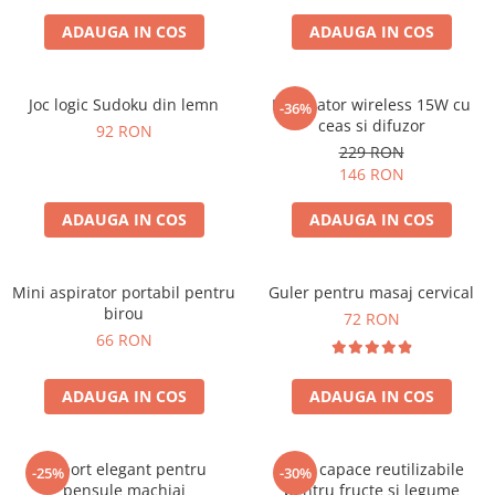
ADAUGA IN COS
ADAUGA IN COS
Joc logic Sudoku din lemn
Incarcator wireless 15W cu
-36%
ceas si difuzor
92 RON
229 RON
146 RON
ADAUGA IN COS
ADAUGA IN COS
Mini aspirator portabil pentru
Guler pentru masaj cervical
birou
72 RON
66 RON
ADAUGA IN COS
ADAUGA IN COS
Suport elegant pentru
Set 4 capace reutilizabile
-25%
-30%
pensule machiaj
pentru fructe si legume