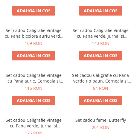
ADAUGA IN COS
ADAUGA IN COS
Set cadou Caligrafie Vintage
Set cadou Caligrafie Vintage
cu Pana bicolora auriu verde
cu Pana verde, Jurnal si
si Accesorii pentru Sigiliu, 5
Suport pentru stilou, 9 piese
109 RON
143 RON
piese
ADAUGA IN COS
ADAUGA IN COS
Set cadou Caligrafie Vintage
Set cadou Caligrafie cu Pana
cu Pana aurie, Cerneala si
verde tip paun, Cerneala si
Stampila, 5 piese
Cutie Vintage, 3 piese
115 RON
84 RON
ADAUGA IN COS
ADAUGA IN COS
Set cadou Caligrafie Vintage
Set cadou femei Butterfly
cu Pana verde, Jurnal si
201 RON
Stampila pentru Ceara, Set
176 RON