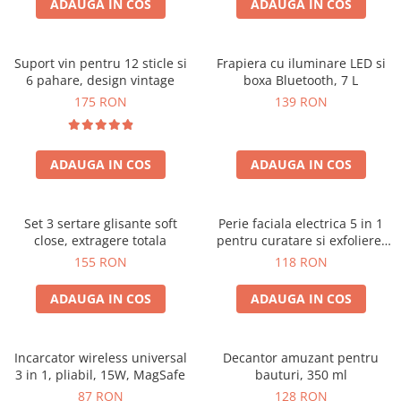
ADAUGA IN COS
ADAUGA IN COS
Suport vin pentru 12 sticle si
Frapiera cu iluminare LED si
6 pahare, design vintage
boxa Bluetooth, 7 L
175 RON
139 RON
ADAUGA IN COS
ADAUGA IN COS
Set 3 sertare glisante soft
Perie faciala electrica 5 in 1
close, extragere totala
pentru curatare si exfoliere,
cu vibratii, reincarcabila
155 RON
118 RON
ADAUGA IN COS
ADAUGA IN COS
Incarcator wireless universal
Decantor amuzant pentru
3 in 1, pliabil, 15W, MagSafe
bauturi, 350 ml
87 RON
128 RON