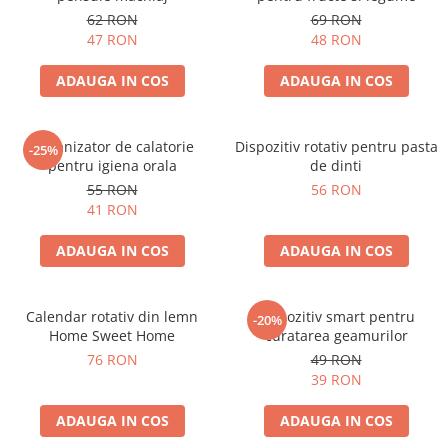
62 RON
69 RON
47 RON
48 RON
ADAUGA IN COS
ADAUGA IN COS
Organizator de calatorie
Dispozitiv rotativ pentru pasta
-25%
pentru igiena orala
de dinti
55 RON
56 RON
41 RON
ADAUGA IN COS
ADAUGA IN COS
Calendar rotativ din lemn
Dispozitiv smart pentru
-20%
Home Sweet Home
curatarea geamurilor
76 RON
49 RON
39 RON
ADAUGA IN COS
ADAUGA IN COS