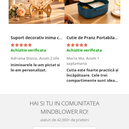
Suport decorativ inima cu mesaje, Cadou cu suflet
Cutie de Pranz Portabila cu Compartimente
Achizitie verificata
Achizitie verificata
Ach
Adriana Stoica,
Acum 2 zile
Maria Ma,
Acum 1
Sof
saptamana
Inimioarele le-am pictat si
Umb
le-am personalizat.
Cutia este foarte practică și
poz
încăpătoare. Cele trei
ori
compartimente sunt ideale
chi
pentru a separa
Mat
alimentele, iar închiderea
se 
este sigură, fără scurgeri. O
dim
folosesc aproape zilnic la
pot
HAI SI TU IN COMUNITATEA
serviciu și sunt foarte
mul
MINDBLOWER.RO!
mulțumită.
rec
ceva
alaturi de 42.000+ de prieteni