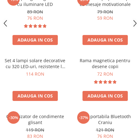
cu iluminare LED
cu mesaje motivationale
89 RON
79 RON
76 RON
59 RON
ADAUGA IN COS
ADAUGA IN COS
Set 4 lampi solare decorative
Rama magnetica pentru
cu 320 LED-uri, rezistente la
desene copii
apa, IP65
114 RON
72 RON
ADAUGA IN COS
ADAUGA IN COS
Organizator de condimente
Boxa portabila Bluetooth
-30%
-37%
glisant
Craniu
119 RON
121 RON
83 RON
76 RON