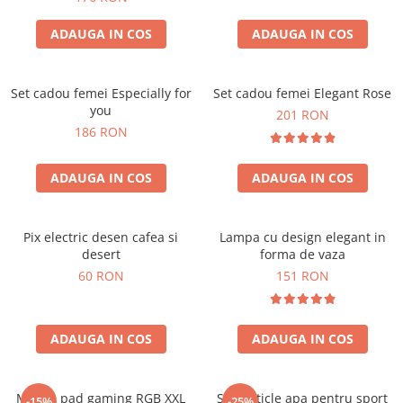
complet 13 piese
ADAUGA IN COS
ADAUGA IN COS
Set cadou femei Especially for
Set cadou femei Elegant Rose
you
201 RON
186 RON
ADAUGA IN COS
ADAUGA IN COS
Pix electric desen cafea si
Lampa cu design elegant in
desert
forma de vaza
60 RON
151 RON
ADAUGA IN COS
ADAUGA IN COS
Mouse pad gaming RGB XXL
Set 3 sticle apa pentru sport
-15%
-25%