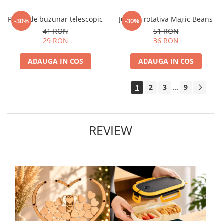
Pahar de buzunar telescopic
Jucarie rotativa Magic Beans
-30%
-30%
41 RON
51 RON
29 RON
36 RON
ADAUGA IN COS
ADAUGA IN COS
1
2
3
9
...
REVIEW