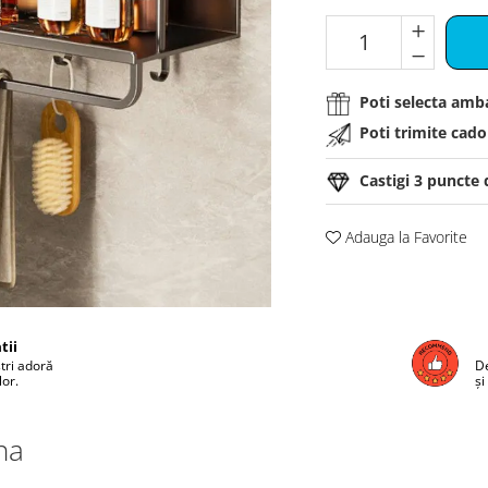
Poti selecta amba
Poti trimite cadou
Castigi
3
puncte d
Adauga la Favorite
tii
ștri adoră
De
lor.
și
na