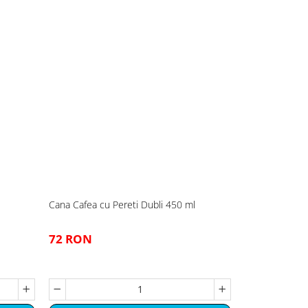
Cana Cafea cu Pereti Dubli 450 ml
Set recipient
Poveste
72 RON
81 RON