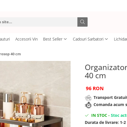
auturi
Accesorii Vin
Best Seller
Cadouri Sarbatori
Lichida
rosop 40 cm
Organizator
40 cm
96 RON
Transport Gratuit
Comanda acum si 
IN STOC
-
Stoc act
Durata de livrare:
1-2 