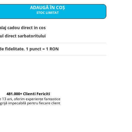
ADAUGĂ ÎN COȘ
STOC LIMITAT
laj cadou direct in cos
l direct sarbatoritului
e fidelitate. 1 punct = 1 RON
481.000+ Clienti Fericiti
 13 ani, oferim experiențe fantastice
 grijă impecabilă pentru fiecare client