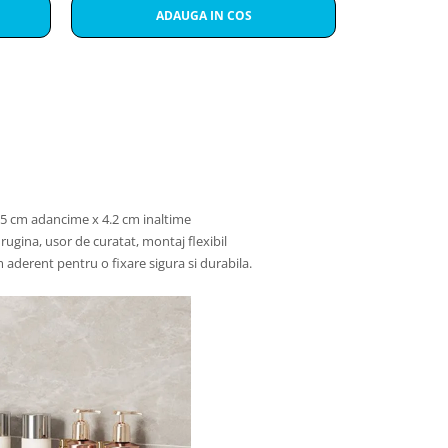
ADAUGA IN COS
A
.5 cm adancime x 4.2 cm inaltime
i rugina, usor de curatat, montaj flexibil
m aderent pentru o fixare sigura si durabila.