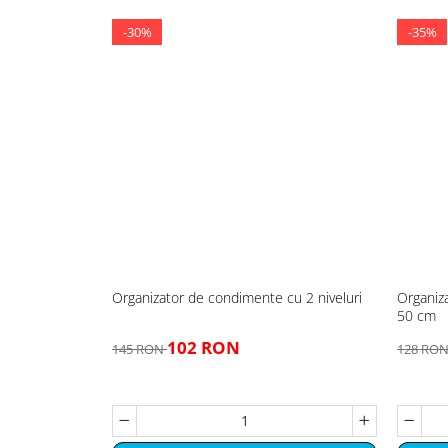
-30%
-35%
Organizator de condimente cu 2 niveluri
Organiz
50 cm
102 RON
145 RON
128 RO