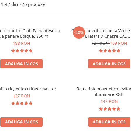
1-
42
din
776
produse
ou decantor Glob Pamantesc cu
Cutie bijuterii cu cheita Verd
-20%
ua pahare Epique, 850 ml
Bratara 7 Chakre CAD
188 RON
137 RON
109 RON
ADAUGA IN COS
ADAUGA IN COS
fir criogenic cu Inger pazitor
Rama foto magnetica levita
iluminare RGB
127 RON
142 RON
ADAUGA IN COS
ADAUGA IN COS