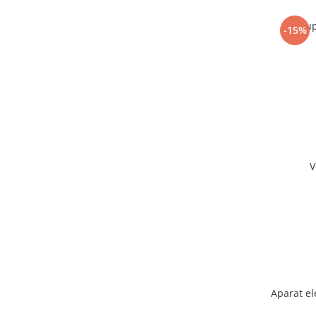
Sup
-15%
V
Aparat el