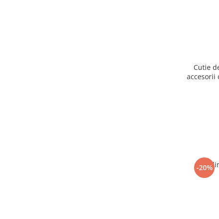
Cutie d
accesorii 
Ogli
-20%