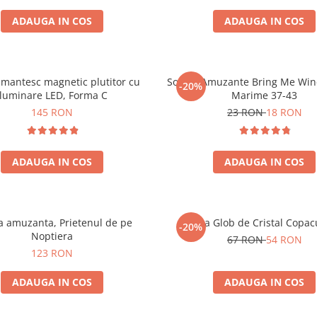
ADAUGA IN COS
ADAUGA IN COS
mantesc magnetic plutitor cu
Sosete Amuzante Bring Me Wine
-20%
iluminare LED, Forma C
Marime 37-43
145 RON
23 RON
18 RON
ADAUGA IN COS
ADAUGA IN COS
 amuzanta, Prietenul de pe
Lampa Glob de Cristal Copacu
-20%
Noptiera
67 RON
54 RON
123 RON
ADAUGA IN COS
ADAUGA IN COS