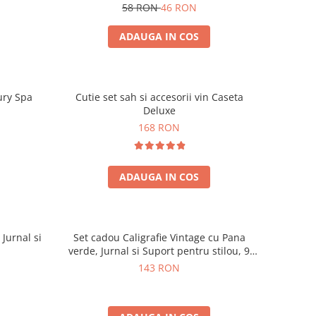
58 RON
46 RON
ADAUGA IN COS
ury Spa
Cutie set sah si accesorii vin Caseta
Deluxe
168 RON
ADAUGA IN COS
 Jurnal si
Set cadou Caligrafie Vintage cu Pana
verde, Jurnal si Suport pentru stilou, 9
piese
143 RON