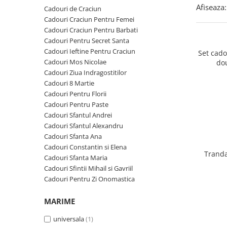
Cadouri Zodia Pesti
Cadouri Sfantul Andrei
Cadouri Fete
Afiseaza:
Cadouri de Craciun
Cani si Termosuri
Cadouri Sfantul Alexandru
Pentru Copilul din tine
Cadouri Craciun Pentru Femei
Jocuri si Puzzle
Cadouri Craciun Pentru Barbati
Cadouri Sfanta Ana
Cadouri Haioase
Cadouri Pentru Secret Santa
Produse pentru Calatorie
Cadouri Constantin si Elena
Cadouri de Casa Noua
Cadouri Ieftine Pentru Craciun
Set cad
Seturi de caligrafie
Cadouri Mos Nicolae
do
Cadouri Sfanta Maria
Cadouri Majorat
Cadouri Ziua Indragostitilor
Cadouri Sfintii Mihail si Gavriil
Cadouri pentru Nasi
Cadouri 8 Martie
Cadouri Pentru Florii
Cadouri pentru Bunici
Cadouri Pentru Paste
Cadouri pentru Prieteni
Cadouri Sfantul Andrei
Cadouri Sfantul Alexandru
Cadouri pentru Sefi
Cadouri Sfanta Ana
Cel ce are tot
Cadouri Constantin si Elena
Tranda
Cadouri Sfanta Maria
Cadouri Nunta si Cununie civila
Cadouri Sfintii Mihail si Gavriil
Cadouri Pentru Zi Onomastica
MARIME
universala
(1)