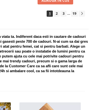
ADAUGA IN COS
1
2
3
19
...
ata ta. Indiferent daca esti in cautare de cadouri 
i gasesti peste 700 de cadouri. N-ai cum sa dai gres 
 atat pentru femei, cat si pentru barbati. Alege un 
recerii sau poate o instalatie de lumini pentru ca 
te putem ajuta cu cele mai potrivite cadouri pentru 
e mai trendy cadouri, precum si o gama larga de 
 de la Customer Care ca sa afli care sunt cele mai 
h si ambalare cool, ca sa fii intotdeauna la 