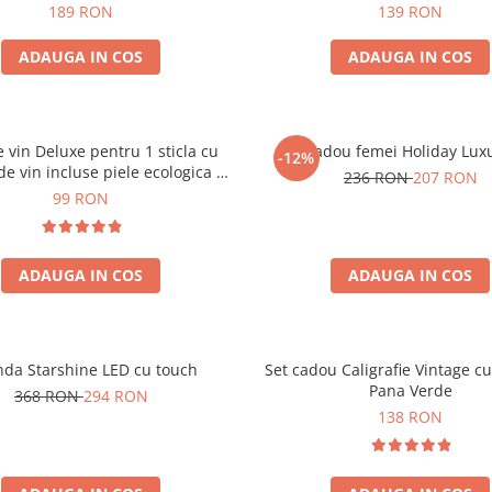
189 RON
139 RON
ADAUGA IN COS
ADAUGA IN COS
e vin Deluxe pentru 1 sticla cu
Set cadou femei Holiday Lux
-12%
de vin incluse piele ecologica de
236 RON
207 RON
crocodil
99 RON
ADAUGA IN COS
ADAUGA IN COS
nda Starshine LED cu touch
Set cadou Caligrafie Vintage cu
Pana Verde
368 RON
294 RON
138 RON