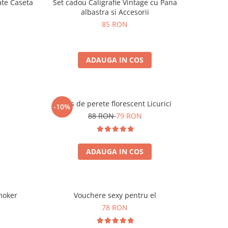
ate Caseta
Set cadou Caligrafie Vintage cu Pana
albastra si Accesorii
85 RON
ADAUGA IN COS
Ceas de perete florescent Licurici
-10%
88 RON
79 RON
ADAUGA IN COS
moker
Vouchere sexy pentru el
78 RON