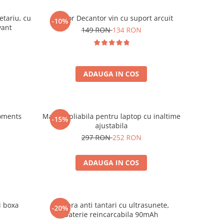
etariu, cu
Aerator Decantor vin cu suport arcuit
-10%
vant
149 RON
134 RON
ADAUGA IN COS
oments
Masuta pliabila pentru laptop cu inaltime
-15%
ajustabila
297 RON
252 RON
ADAUGA IN COS
i boxa
Bratara anti tantari cu ultrasunete,
-20%
baterie reincarcabila 90mAh