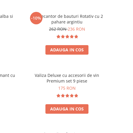
alba si
Set Decantor de bauturi Rotativ cu 2
-10%
pahare argintiu
262 RON
236 RON
ADAUGA IN COS
amant cu
Valiza Deluxe cu accesorii de vin
Premium set 9 piese
175 RON
ADAUGA IN COS