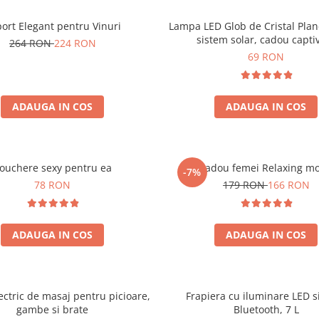
ort Elegant pentru Vinuri
Lampa LED Glob de Cristal Plan
sistem solar, cadou capti
264 RON
224 RON
69 RON
ADAUGA IN COS
ADAUGA IN COS
ouchere sexy pentru ea
Set cadou femei Relaxing m
-7%
78 RON
179 RON
166 RON
ADAUGA IN COS
ADAUGA IN COS
ectric de masaj pentru picioare,
Frapiera cu iluminare LED s
gambe si brate
Bluetooth, 7 L