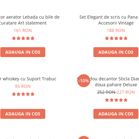
or aerator Lebada cu bile de
Set Elegant de scris cu Pana 
curatare Art statement
Accesorii Vintage
161 RON
188 RON
ADAUGA IN COS
ADAUGA IN COS
r whiskey cu Suport Trabuc
Set cadou decantor Sticla Di
-10%
doua pahare Deluxe
95 RON
252 RON
227 RON
ADAUGA IN COS
ADAUGA IN COS