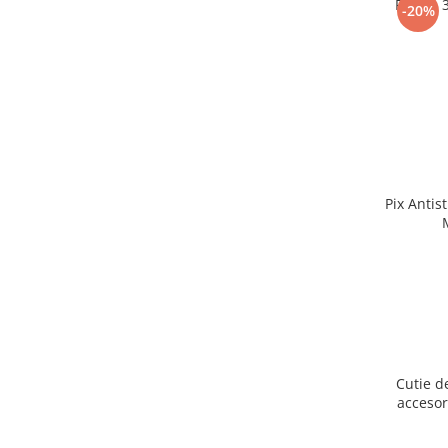
Puzzle 
-20%
Pix Antis
Cutie d
accesor