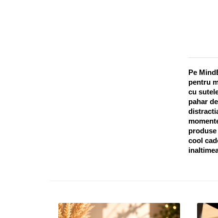
Pe MindB
pentru m
cu sutele
pahar de
distracti
momentel
produse o
cool cado
inaltimea