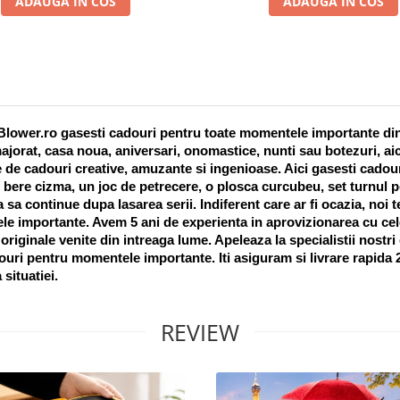
ADAUGA IN COS
ADAUGA IN COS
lower.ro gasesti cadouri pentru toate momentele importante din vi
ajorat, casa noua, aniversari, onomastice, nunti sau botezuri, aic
 de cadouri creative, amuzante si ingenioase. Aici gasesti cadouri
 bere cizma, un joc de petrecere, o plosca curcubeu, set turnul pet
a sa continue dupa lasarea serii. Indiferent care ar fi ocazia, noi 
e importante. Avem 5 ani de experienta in aprovizionarea cu cel
riginale venite din intreaga lume. Apeleaza la specialistii nostri
uri pentru momentele importante. Iti asiguram si livrare rapida 24
 situatiei. 
REVIEW