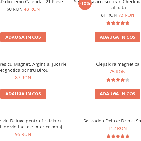
3D din lemn Calendar 21 Piese
Set sah si accesorii vin Checkm
-10%
rafinata
60 RON
48 RON
81 RON
73 RON
ADAUGA IN COS
ADAUGA IN COS
tres cu Magnet, Argintiu, Jucarie
Clepsidra magnetica
Magnetica pentru Birou
75 RON
87 RON
ADAUGA IN COS
ADAUGA IN COS
e vin Deluxe pentru 1 sticla cu
Set cadou Deluxe Drinks S
ii de vin incluse interior oranj
112 RON
95 RON