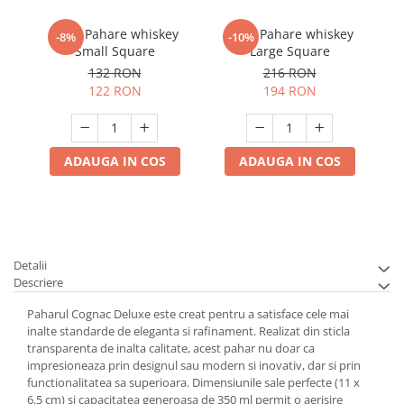
Set 4 Pahare whiskey
Set 6 Pahare whiskey
-8%
-10%
Small Square
Large Square
132 RON
216 RON
122 RON
194 RON
ADAUGA IN COS
ADAUGA IN COS
Detalii
Descriere
Paharul Cognac Deluxe este creat pentru a satisface cele mai
inalte standarde de eleganta si rafinament. Realizat din sticla
transparenta de inalta calitate, acest pahar nu doar ca
impresioneaza prin designul sau modern si inovativ, dar si prin
functionalitatea sa superioara. Dimensiunile sale perfecte (11 x
6.5 cm) si capacitatea generoasa de 350 ml permit o aerisire