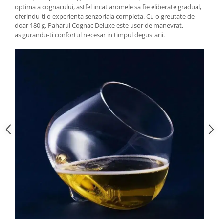
optima a cognacului, astfel incat aromele sa fie eliberate gradual,
oferindu-ti o experienta senzoriala completa. Cu o greutate de
doar 180 g, Paharul Cognac Deluxe este usor de manevrat,
asigurandu-ti confortul necesar in timpul degustarii.