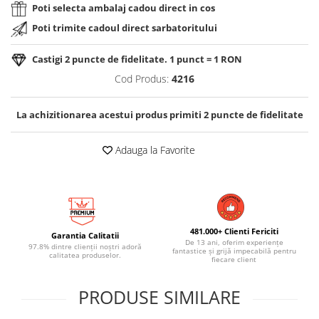
Poti selecta ambalaj cadou direct in cos
Poti trimite cadoul direct sarbatoritului
Castigi
2
puncte de fidelitate. 1 punct = 1 RON
Cod Produs:
4216
La achizitionarea acestui produs primiti
2
puncte de fidelitate
Adauga la Favorite
481.000+ Clienti Fericiti
Garantia Calitatii
De 13 ani, oferim experiențe
97.8% dintre clienții noștri adoră
fantastice și grijă impecabilă pentru
calitatea produselor.
fiecare client
PRODUSE SIMILARE