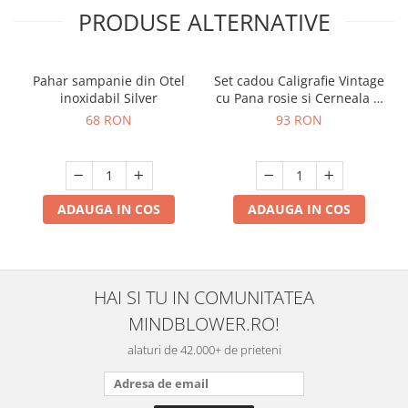
PRODUSE ALTERNATIVE
Pahar sampanie din Otel
Set cadou Caligrafie Vintage
inoxidabil Silver
cu Pana rosie si Cerneala si
Accesorii, 7 piese
68 RON
93 RON
ADAUGA IN COS
ADAUGA IN COS
HAI SI TU IN COMUNITATEA
MINDBLOWER.RO!
alaturi de 42.000+ de prieteni