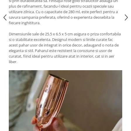
si prin durabilitatea sa. Finisajul rose gold stralucitor adauga un
plus de rafinament, facandu-l ideal pentru ocazii speciale sau
utilizare zilnica. Cu o capacitate de 280 ml, este perfect pentru a
savura sampania preferata, oferind o experienta deosebita la
fiecare inghititura.
Dimensiunile sale de 25.5 x 6.5 x 5 cm asigura o priza confortabila
si o stabilitate excelenta. Designul modern si liniile curate fac
acest pahar usor de integrat in orice decor, adaugand o nota de
eleganta si stil. Paharul este rezistent la coroziune si usor de
curatat, fiind ideal pentru utilizare atat in interior, cat si in aer
liber.