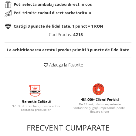
Poti selecta ambalaj cadou direct in cos
Poti trimite cadoul direct sarbatoritului
Castigi
3
puncte de fidelitate. 1 punct = 1 RON
Cod Produs:
4215
La achizitionarea acestui produs primiti
3
puncte de fidelitate
Adauga la Favorite
481.000+ Clienti Fericiti
Garantia Calitatii
De 13 ani, oferim experiențe
97.8% dintre clienții noștri adoră
fantastice și grijă impecabilă pentru
calitatea produselor.
fiecare client
FRECVENT CUMPARATE