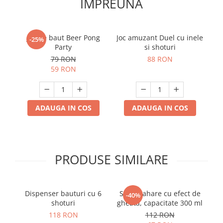
IMPREUNA
Joc de baut Beer Pong
Joc amuzant Duel cu inele
-25%
Party
si shoturi
79 RON
88 RON
59 RON
ADAUGA IN COS
ADAUGA IN COS
PRODUSE SIMILARE
Dispenser bauturi cu 6
Set 4 pahare cu efect de
S
-40%
shoturi
gheata, capacitate 300 ml
A
118 RON
112 RON