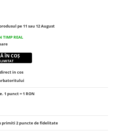
rodusul pe 11 sau 12 August
N TIMP REAL
toare
Ă ÎN COȘ
 LIMITAT
irect in cos
arbatoritului
e. 1 punct = 1 RON
s primiti
2
puncte de fidelitate