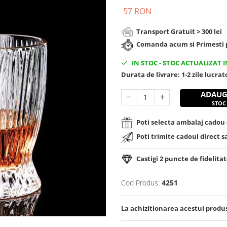
57 RON
Transport Gratuit > 300 lei
Comanda acum si Primesti p
IN STOC
-
STOC ACTUALIZAT I
Durata de livrare:
1-2 zile lucra
ADAUG
STOC
Poti selecta ambalaj cadou d
Poti trimite cadoul direct s
Castigi
2
puncte de fidelitat
Cod Produs:
4251
La achizitionarea acestui produ