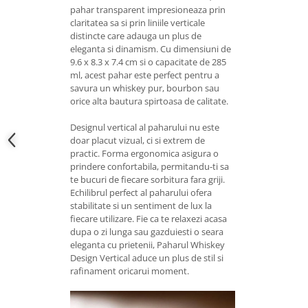
pahar transparent impresioneaza prin
claritatea sa si prin liniile verticale
distincte care adauga un plus de
eleganta si dinamism. Cu dimensiuni de
9.6 x 8.3 x 7.4 cm si o capacitate de 285
ml, acest pahar este perfect pentru a
savura un whiskey pur, bourbon sau
orice alta bautura spirtoasa de calitate.
Designul vertical al paharului nu este
doar placut vizual, ci si extrem de
practic. Forma ergonomica asigura o
prindere confortabila, permitandu-ti sa
te bucuri de fiecare sorbitura fara griji.
Echilibrul perfect al paharului ofera
stabilitate si un sentiment de lux la
fiecare utilizare. Fie ca te relaxezi acasa
dupa o zi lunga sau gazduiesti o seara
eleganta cu prietenii, Paharul Whiskey
Design Vertical aduce un plus de stil si
rafinament oricarui moment.