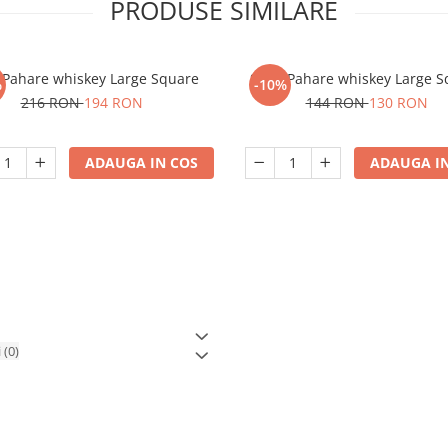
PRODUSE SIMILARE
 Pahare whiskey Large Square
Set 4 Pahare whiskey Large 
%
-10%
216 RON
194 RON
144 RON
130 RON
ADAUGA IN COS
ADAUGA IN
i
(0)