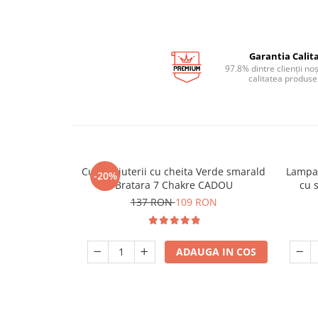
Garantia Calita
97.8% dintre clienții no
calitatea produse
Cutie bijuterii cu cheita Verde smarald
Lampa 
-20%
Bratara 7 Chakre CADOU
cu 
137 RON
109 RON
ADAUGA IN COS