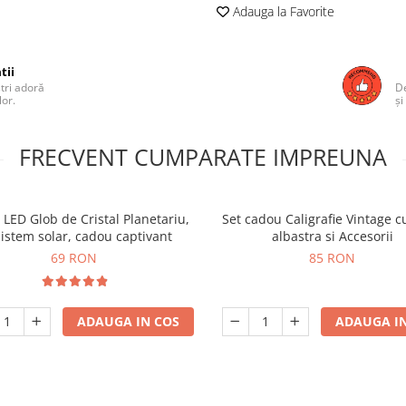
Adauga la Favorite
tii
ștri adoră
De
lor.
și
FRECVENT CUMPARATE IMPREUNA
LED Glob de Cristal Planetariu,
Set cadou Caligrafie Vintage c
sistem solar, cadou captivant
albastra si Accesorii
69 RON
85 RON
ADAUGA IN COS
ADAUGA IN