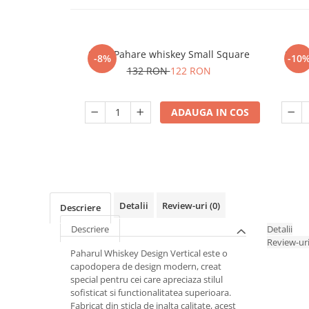
Set 4 Pahare whiskey Small Square
Set 6
-8%
-10
132 RON
122 RON
ADAUGA IN COS
Detalii
Review-uri
(0)
Descriere
Descriere
Detalii
Review-ur
Paharul Whiskey Design Vertical este o
capodopera de design modern, creat
special pentru cei care apreciaza stilul
sofisticat si functionalitatea superioara.
Fabricat din sticla de inalta calitate, acest