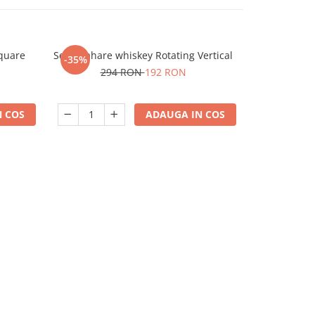
Square
Set 6 Pahare whiskey Rotating Vertical
Set 4 Pahare
-35%
-35%
294 RON
192 RON
19
 COS
ADAUGA IN COS