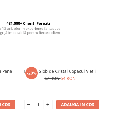
481.000+ Clienti Fericiti
 13 ani, oferim experiențe fantastice
 grijă impecabilă pentru fiecare client
u Pana
Lampa Glob de Cristal Copacul Vietii
Oglinda mac
-20%
-10%
touchscr
67 RON
54 RON
12
 COS
ADAUGA IN COS