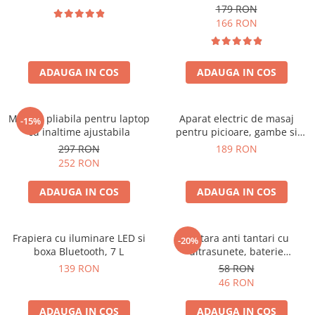
179 RON
166 RON
ADAUGA IN COS
ADAUGA IN COS
Masuta pliabila pentru laptop
Aparat electric de masaj
-15%
cu inaltime ajustabila
pentru picioare, gambe si
brate
297 RON
189 RON
252 RON
ADAUGA IN COS
ADAUGA IN COS
Frapiera cu iluminare LED si
Bratara anti tantari cu
-20%
boxa Bluetooth, 7 L
ultrasunete, baterie
reincarcabila 90mAh
139 RON
58 RON
46 RON
ADAUGA IN COS
ADAUGA IN COS