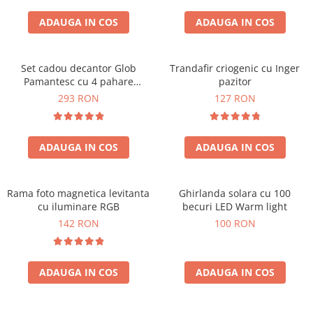
Cadouri Zodia Pesti
Cadouri Sfantul Andrei
Cadouri Fete
Cani si Termosuri
Cadouri Sfantul Alexandru
ADAUGA IN COS
ADAUGA IN COS
Pentru Copilul din tine
Jocuri si Puzzle
Cadouri Sfanta Ana
Cadouri Haioase
Produse pentru Calatorie
Cadouri Constantin si Elena
Set cadou decantor Glob
Trandafir criogenic cu Inger
Cadouri de Casa Noua
Seturi de caligrafie
Pamantesc cu 4 pahare
pazitor
Cadouri Sfanta Maria
Cadouri Majorat
Deluxe
293 RON
127 RON
Cadouri Sfintii Mihail si Gavriil
Cadouri pentru Nasi
Cadouri pentru Bunici
ADAUGA IN COS
ADAUGA IN COS
Cadouri pentru Prieteni
Cadouri pentru Sefi
Rama foto magnetica levitanta
Ghirlanda solara cu 100
Cel ce are tot
cu iluminare RGB
becuri LED Warm light
Cadouri Nunta si Cununie civila
142 RON
100 RON
ADAUGA IN COS
ADAUGA IN COS