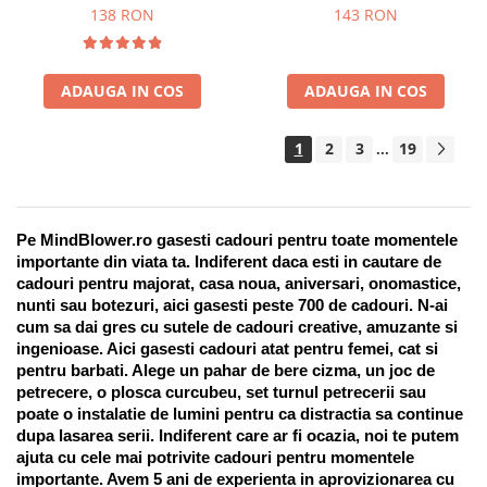
Suport pentru stilou, 9 piese
138 RON
143 RON
ADAUGA IN COS
ADAUGA IN COS
1
2
3
19
...
Pe MindBlower.ro gasesti cadouri pentru toate momentele 
importante din viata ta. Indiferent daca esti in cautare de 
cadouri pentru majorat, casa noua, aniversari, onomastice, 
nunti sau botezuri, aici gasesti peste 700 de cadouri. N-ai 
cum sa dai gres cu sutele de cadouri creative, amuzante si 
ingenioase. Aici gasesti cadouri atat pentru femei, cat si 
pentru barbati. Alege un pahar de bere cizma, un joc de 
petrecere, o plosca curcubeu, set turnul petrecerii sau 
poate o instalatie de lumini pentru ca distractia sa continue 
dupa lasarea serii. Indiferent care ar fi ocazia, noi te putem 
ajuta cu cele mai potrivite cadouri pentru momentele 
importante. Avem 5 ani de experienta in aprovizionarea cu 