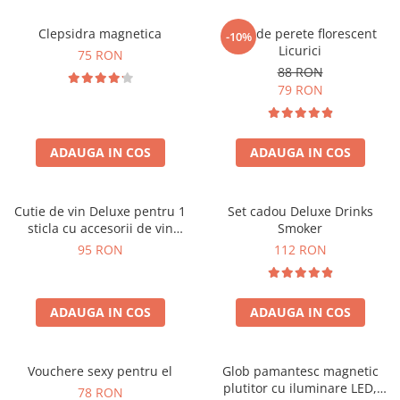
Clepsidra magnetica
Ceas de perete florescent
-10%
Licurici
75 RON
88 RON
79 RON
ADAUGA IN COS
ADAUGA IN COS
Cutie de vin Deluxe pentru 1
Set cadou Deluxe Drinks
sticla cu accesorii de vin
Smoker
incluse interior oranj
95 RON
112 RON
ADAUGA IN COS
ADAUGA IN COS
Vouchere sexy pentru el
Glob pamantesc magnetic
plutitor cu iluminare LED,
78 RON