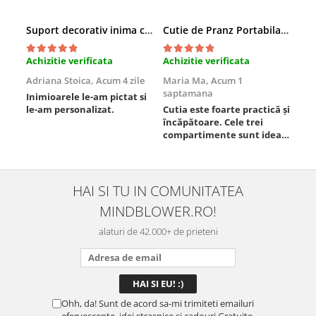
Suport decorativ inima cu mesaje, Cadou cu suflet
Cutie de Pranz Portabila cu Compartimente
Achizitie verificata
Achizitie verificata
Ach
Adriana Stoica,
Acum 4 zile
Maria Ma,
Acum 1
Sof
saptamana
Inimioarele le-am pictat si
Umb
le-am personalizat.
Cutia este foarte practică și
poz
încăpătoare. Cele trei
ori
compartimente sunt ideale
chi
pentru a separa
Mat
alimentele, iar închiderea
se 
este sigură, fără scurgeri. O
dim
folosesc aproape zilnic la
pot
HAI SI TU IN COMUNITATEA
serviciu și sunt foarte
mul
MINDBLOWER.RO!
mulțumită.
rec
ceva
alaturi de 42.000+ de prieteni
Ohh, da! Sunt de acord sa-mi trimiteti emailuri