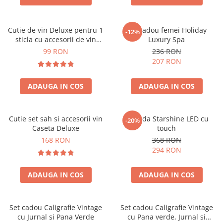
Cutie de vin Deluxe pentru 1
Set cadou femei Holiday
-12%
sticla cu accesorii de vin
Luxury Spa
incluse piele ecologica de
99 RON
236 RON
crocodil
207 RON
ADAUGA IN COS
ADAUGA IN COS
Cutie set sah si accesorii vin
Oglinda Starshine LED cu
-20%
Caseta Deluxe
touch
168 RON
368 RON
294 RON
ADAUGA IN COS
ADAUGA IN COS
Set cadou Caligrafie Vintage
Set cadou Caligrafie Vintage
cu Jurnal si Pana Verde
cu Pana verde, Jurnal si