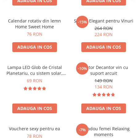
ADAUGA IN COS
ADAUGA IN COS
Calendar rotativ din lemn
Suport Elegant pentru Vinuri
-15%
Home Sweet Home
264 RON
76 RON
224 RON
ADAUGA IN COS
ADAUGA IN COS
Lampa LED Glob de Cristal
Aerator Decantor vin cu
-10%
Planetariu, cu sistem solar,
suport arcuit
cadou captivant
69 RON
149 RON
134 RON
ADAUGA IN COS
ADAUGA IN COS
Vouchere sexy pentru ea
Set cadou femei Relaxing
-7%
moments
78 RON