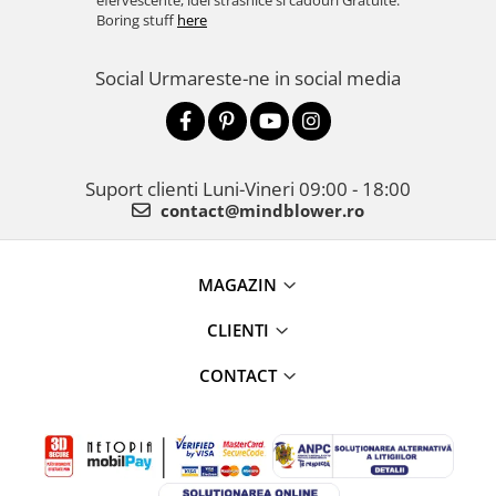
efervescente, idei strasnice si cadouri Gratuite.
Boring stuff
here
Social
Urmareste-ne in social media
Suport clienti
Luni-Vineri 09:00 - 18:00
contact@mindblower.ro
MAGAZIN
CLIENTI
CONTACT