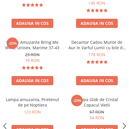
Forma C
145 RON
ADAUGA IN COS
ADAUGA IN COS
Sosete Amuzante Bring Me
Decantor Cadou Munte de
-20%
Wine, Unisex, Marime 37-43
Aur In Varful Lumii cu bile de
curatare
23 RON
178 RON
18 RON
ADAUGA IN COS
ADAUGA IN COS
Lampa amuzanta, Prietenul
Lampa Glob de Cristal
-20%
de pe Noptiera
Copacul Vietii
123 RON
67 RON
54 RON