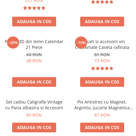
227 RON
ADAUGA IN COS
ADAUGA IN COS
Puzzle 3D din lemn Calendar
Set sah si accesorii vin
-20%
-10%
21 Piese
Checkmate Caseta rafinata
60 RON
81 RON
48 RON
73 RON
ADAUGA IN COS
ADAUGA IN COS
Set cadou Caligrafie Vintage
Pix Antistres cu Magnet,
cu Pana albastra si Accesorii
Argintiu, Jucarie Magnetica
pentru Birou
85 RON
87 RON
ADAUGA IN COS
ADAUGA IN COS