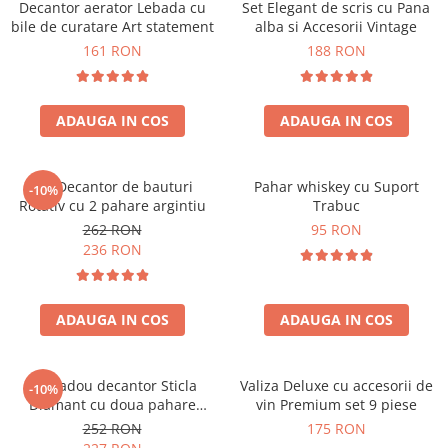
Decantor aerator Lebada cu
Set Elegant de scris cu Pana
bile de curatare Art statement
alba si Accesorii Vintage
161 RON
188 RON
ADAUGA IN COS
ADAUGA IN COS
Set Decantor de bauturi
Pahar whiskey cu Suport
-10%
Rotativ cu 2 pahare argintiu
Trabuc
262 RON
95 RON
236 RON
ADAUGA IN COS
ADAUGA IN COS
Set cadou decantor Sticla
Valiza Deluxe cu accesorii de
-10%
Diamant cu doua pahare
vin Premium set 9 piese
Deluxe
252 RON
175 RON