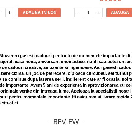
ADAUGA IN COS
ADAUGA I
lower.ro gasesti cadouri pentru toate momentele importante din vi
ajorat, casa noua, aniversari, onomastice, nunti sau botezuri, aic
 de cadouri creative, amuzante si ingenioase. Aici gasesti cadouri
 bere cizma, un joc de petrecere, o plosca curcubeu, set turnul pet
a sa continue dupa lasarea serii. Indiferent care ar fi ocazia, noi 
e importante. Avem 5 ani de experienta in aprovizionarea cu cel
riginale venite din intreaga lume. Apeleaza la specialistii nostri
uri pentru momentele importante. Iti asiguram si livrare rapida 24
 situatiei. 
REVIEW