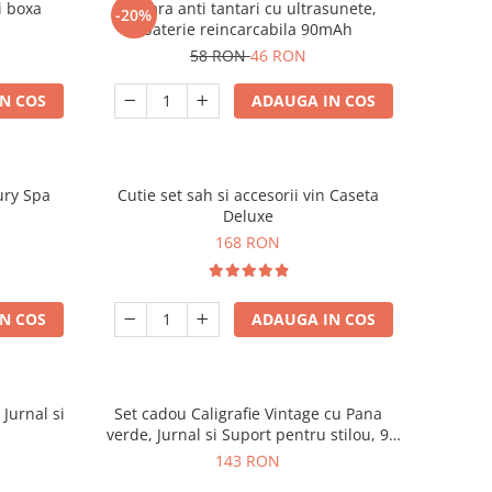
i boxa
Bratara anti tantari cu ultrasunete,
-20%
baterie reincarcabila 90mAh
58 RON
46 RON
N COS
ADAUGA IN COS
ury Spa
Cutie set sah si accesorii vin Caseta
Deluxe
168 RON
N COS
ADAUGA IN COS
 Jurnal si
Set cadou Caligrafie Vintage cu Pana
verde, Jurnal si Suport pentru stilou, 9
piese
143 RON