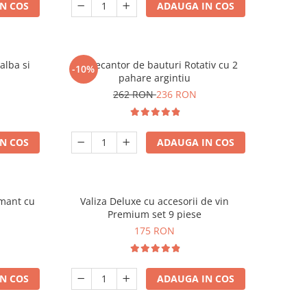
N COS
ADAUGA IN COS
alba si
Set Decantor de bauturi Rotativ cu 2
-10%
pahare argintiu
262 RON
236 RON
N COS
ADAUGA IN COS
amant cu
Valiza Deluxe cu accesorii de vin
Premium set 9 piese
175 RON
N COS
ADAUGA IN COS