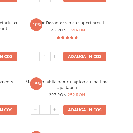
etariu, cu
Aerator Decantor vin cu suport arcuit
-10%
vant
149 RON
134 RON
N COS
ADAUGA IN COS
oments
Masuta pliabila pentru laptop cu inaltime
-15%
ajustabila
297 RON
252 RON
N COS
ADAUGA IN COS