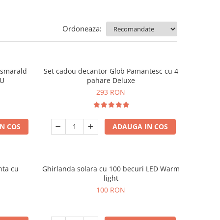
Ordoneaza:
e smarald
Set cadou decantor Glob Pamantesc cu 4
OU
pahare Deluxe
293 RON
N COS
ADAUGA IN COS
nta cu
Ghirlanda solara cu 100 becuri LED Warm
light
100 RON