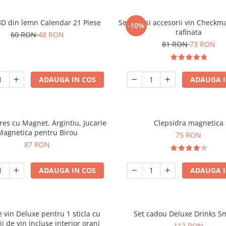
3D din lemn Calendar 21 Piese
Set sah si accesorii vin Checkm
-10%
rafinata
60 RON
48 RON
81 RON
73 RON
ADAUGA IN COS
ADAUGA I
tres cu Magnet, Argintiu, Jucarie
Clepsidra magnetica
Magnetica pentru Birou
75 RON
87 RON
ADAUGA IN COS
ADAUGA I
e vin Deluxe pentru 1 sticla cu
Set cadou Deluxe Drinks S
ii de vin incluse interior oranj
112 RON