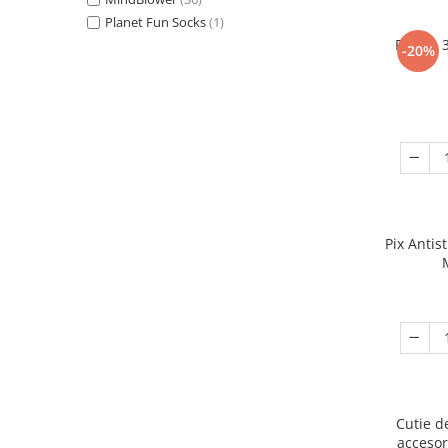
Planet Fun Socks
(1)
Puzzle 
-20%
Pix Antis
Cutie d
accesor