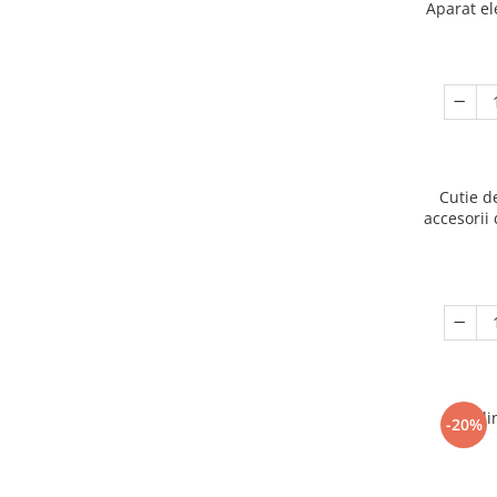
Aparat el
Cutie d
accesorii 
Ogli
-20%