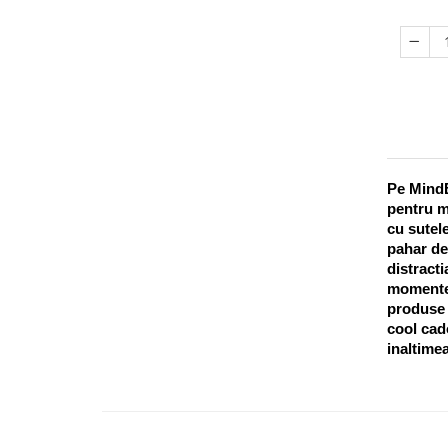
Pe MindB
pentru m
cu sutele
pahar de
distracti
momentel
produse o
cool cado
inaltimea