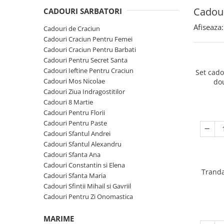
Cadouri Sfantul Andrei
Cadouri Fete
Cadour
Cani si Termosuri
CADOURI SARBATORI
Cadouri Sfantul Alexandru
Pentru Copilul din tine
Jocuri si Puzzle
Afiseaza:
Cadouri de Craciun
Cadouri Sfanta Ana
Cadouri Haioase
Cadouri Craciun Pentru Femei
Produse pentru Calatorie
Cadouri Constantin si Elena
Cadouri Craciun Pentru Barbati
Cadouri de Casa Noua
Seturi de caligrafie
Cadouri Pentru Secret Santa
Cadouri Sfanta Maria
Cadouri Majorat
Cadouri Ieftine Pentru Craciun
Set cad
Cadouri Sfintii Mihail si Gavriil
Cadouri pentru Nasi
Cadouri Mos Nicolae
do
Cadouri Ziua Indragostitilor
Cadouri pentru Bunici
Cadouri 8 Martie
Cadouri pentru Prieteni
Cadouri Pentru Florii
Cadouri Pentru Paste
Cadouri pentru Sefi
Cadouri Sfantul Andrei
Cel ce are tot
Cadouri Sfantul Alexandru
Cadouri Sfanta Ana
Cadouri Nunta si Cununie civila
Cadouri Constantin si Elena
Tranda
Cadouri Sfanta Maria
Cadouri Sfintii Mihail si Gavriil
Cadouri Pentru Zi Onomastica
MARIME