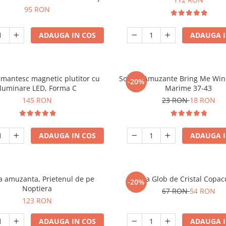
95 RON
ADAUGA IN COS
ADAUGA I
mantesc magnetic plutitor cu
Sosete Amuzante Bring Me Wine
-20%
iluminare LED, Forma C
Marime 37-43
145 RON
23 RON
18 RON
ADAUGA IN COS
ADAUGA I
 amuzanta, Prietenul de pe
Lampa Glob de Cristal Copacu
-20%
Noptiera
67 RON
54 RON
123 RON
ADAUGA IN COS
ADAUGA I