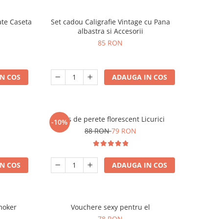
ate Caseta
Set cadou Caligrafie Vintage cu Pana
albastra si Accesorii
85 RON
N COS
ADAUGA IN COS
Ceas de perete florescent Licurici
-10%
88 RON
79 RON
N COS
ADAUGA IN COS
moker
Vouchere sexy pentru el
78 RON