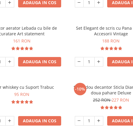
ADAUGA IN COS
ADAUGA I
or aerator Lebada cu bile de
Set Elegant de scris cu Pana 
curatare Art statement
Accesorii Vintage
161 RON
188 RON
ADAUGA IN COS
ADAUGA I
r whiskey cu Suport Trabuc
Set cadou decantor Sticla Di
-10%
doua pahare Deluxe
95 RON
252 RON
227 RON
ADAUGA IN COS
ADAUGA I