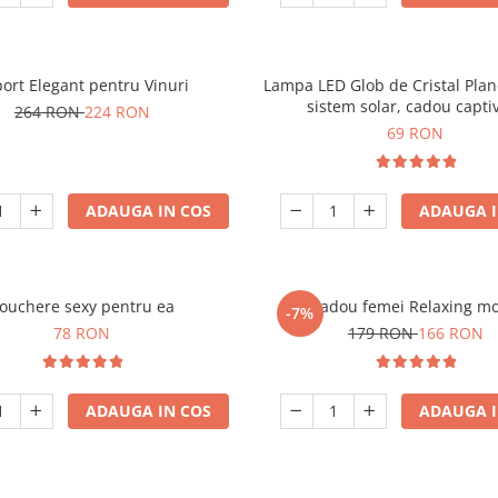
ort Elegant pentru Vinuri
Lampa LED Glob de Cristal Plan
sistem solar, cadou capti
264 RON
224 RON
69 RON
ADAUGA IN COS
ADAUGA I
ouchere sexy pentru ea
Set cadou femei Relaxing m
-7%
78 RON
179 RON
166 RON
ADAUGA IN COS
ADAUGA I