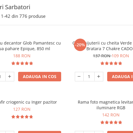
i Sarbatori
1-
42
din
776
produse
ou decantor Glob Pamantesc cu
Cutie bijuterii cu cheita Verd
-20%
ua pahare Epique, 850 ml
Bratara 7 Chakre CAD
188 RON
137 RON
109 RON
ADAUGA IN COS
ADAUGA I
fir criogenic cu Inger pazitor
Rama foto magnetica levita
iluminare RGB
127 RON
142 RON