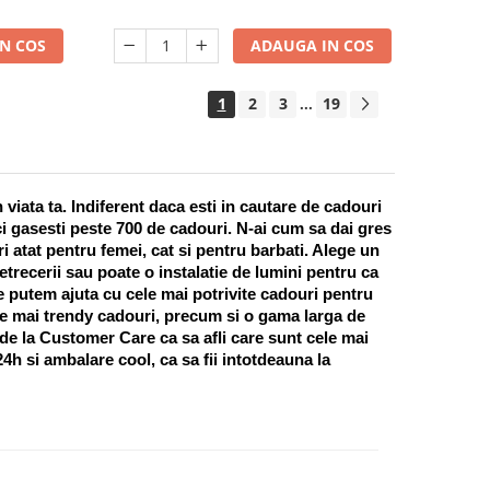
N COS
ADAUGA IN COS
1
2
3
19
...
ata ta. Indiferent daca esti in cautare de cadouri 
i gasesti peste 700 de cadouri. N-ai cum sa dai gres 
 atat pentru femei, cat si pentru barbati. Alege un 
recerii sau poate o instalatie de lumini pentru ca 
te putem ajuta cu cele mai potrivite cadouri pentru 
e mai trendy cadouri, precum si o gama larga de 
 de la Customer Care ca sa afli care sunt cele mai 
h si ambalare cool, ca sa fii intotdeauna la 