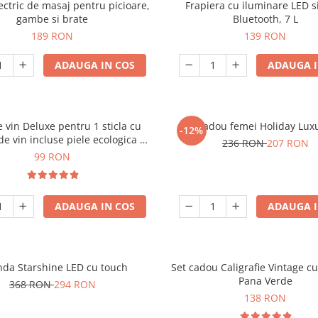
ectric de masaj pentru picioare,
Frapiera cu iluminare LED s
gambe si brate
Bluetooth, 7 L
189 RON
139 RON
ADAUGA IN COS
ADAUGA I
e vin Deluxe pentru 1 sticla cu
Set cadou femei Holiday Lux
-12%
de vin incluse piele ecologica de
236 RON
207 RON
crocodil
99 RON
ADAUGA IN COS
ADAUGA I
nda Starshine LED cu touch
Set cadou Caligrafie Vintage cu
Pana Verde
368 RON
294 RON
138 RON