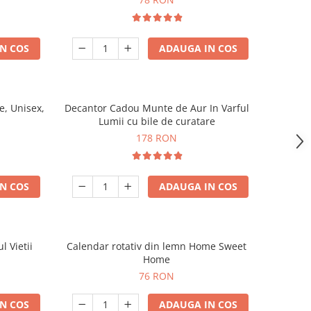
N COS
ADAUGA IN COS
, Unisex,
Decantor Cadou Munte de Aur In Varful
Lumii cu bile de curatare
178 RON
N COS
ADAUGA IN COS
l Vietii
Calendar rotativ din lemn Home Sweet
Home
76 RON
N COS
ADAUGA IN COS