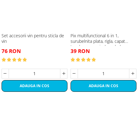
Set accesorii vin pentru sticla de
Pix multifunctional 6 in 1,
vin
surubelnita plata, rigla, capat
touchscreen, nivela cu bula
76 RON
39 RON
ADAUGA IN COS
ADAUGA IN COS