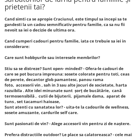
prietenii tai?
Cand simti ca se apropie Craciunul, este timpul sa incepi sa te
gandesti la un cadou semnificativ pentru familie, ca sa nu fii
nevoit sa iei o decizie de ultima ora.
Cand cumperi cadouri pentru familie, iata ce trebuie sa iei in
considerare:
Care sunt hobbyurile sau interesele membrilor?
Stiu sa se distreze? Sunt open- minded? - Ofera-le cadouri de
care se pot bucura impreuna: sosete colorate pentru toti, ceas
de perete, decantor glob pamantesc, panou rama
foto, accesorii vin , sah in 3 sau alte jocuri de societate, harta
razuibila . Alte idei minunate sunt șorț de bucătărie, cană
termosensibilă , cutii de bijuterii, pijamale dama, aparat de
tuns , set tacamuri haioase,
Sunt atenti cu sanatatea lor? - uita-te la cadourile de wellness,
sosete amuzante, cardurile self care.
Sunt pasionati de vin? - Alege accesorii vin pentru zi de naștere.
Prefera distractiile outdoor? Le place sa calatoreasca? - cele mai