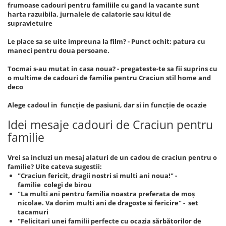
frumoase cadouri pentru familiile cu gand la vacante sunt
harta razuibila, jurnalele de calatorie sau kitul de
supravietuire
Le place sa se uite impreuna la film? - Punct ochit: patura cu
maneci pentru doua persoane.
Tocmai s-au mutat in casa noua? - pregateste-te sa fii suprins cu
o multime de cadouri de familie pentru Craciun stil home and
deco
Alege cadoul in funcție de pasiuni, dar si in funcție de ocazie
Idei mesaje cadouri de Craciun pentru
familie
Vrei sa incluzi un mesaj alaturi de un cadou de craciun pentru o
familie? Uite cateva sugestii:
"Craciun fericit, dragii nostri si multi ani noua!" -
familie colegi de birou
"La multi ani pentru familia noastra preferata de moș
nicolae. Va dorim multi ani de dragoste si fericire" - set
tacamuri
"Felicitari unei familii perfecte cu ocazia sărbătorilor de