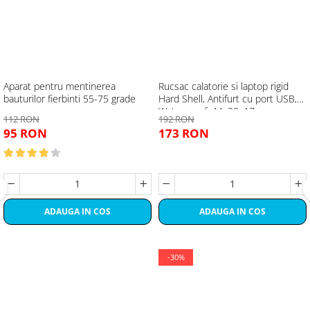
Aparat pentru mentinerea
Rucsac calatorie si laptop rigid
bauturilor fierbinti 55-75 grade
Hard Shell, Antifurt cu port USB,
Waterproof, 44x30x17 cm,
112 RON
192 RON
Compartimentare inteligenta,
95 RON
173 RON
Unisex, Negru
ADAUGA IN COS
ADAUGA IN COS
-30%