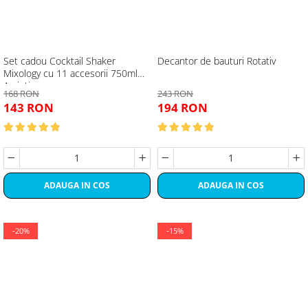
Set cadou Cocktail Shaker
Decantor de bauturi Rotativ
Mixology cu 11 accesorii 750ml
Argintiu
168 RON
243 RON
143 RON
194 RON
ADAUGA IN COS
ADAUGA IN COS
-20%
-15%