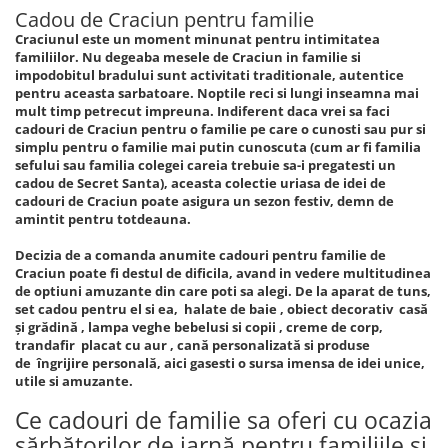
Cadou de Craciun pentru familie
Craciunul este un moment minunat pentru intimitatea
familiilor. Nu degeaba mesele de Craciun in familie si
impodobitul bradului sunt activitati traditionale, autentice
pentru aceasta sarbatoare. Noptile reci si lungi inseamna mai
mult timp petrecut impreuna. Indiferent daca vrei sa faci
cadouri de Craciun pentru o familie pe care o cunosti sau pur si
simplu pentru o familie mai putin cunoscuta (cum ar fi familia
sefului sau familia colegei careia trebuie sa-i pregatesti un
cadou de Secret Santa), aceasta colectie uriasa de idei de
cadouri de Craciun poate asigura un sezon festiv, demn de
amintit pentru totdeauna.
Decizia de a comanda anumite cadouri pentru familie de
Craciun poate fi destul de dificila, avand in vedere multitudinea
de optiuni amuzante din care poti sa alegi. De la aparat de tuns,
set cadou pentru el si ea, halate de baie , obiect decorativ casă
și grădină , lampa veghe bebelusi si copii , creme de corp,
trandafir placat cu aur , cană personalizată si produse
de îngrijire personală, aici gasesti o sursa imensa de idei unice,
utile si amuzante.
Ce cadouri de familie sa oferi cu ocazia
sărbătorilor de iarnă pentru familiile și