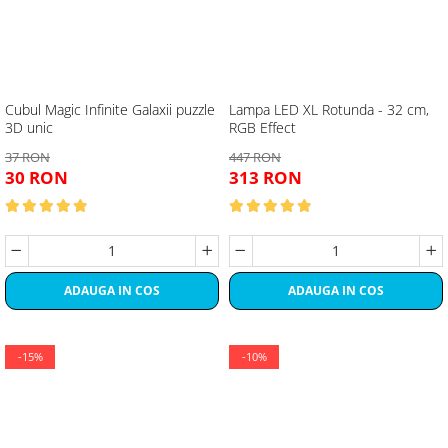
Cubul Magic Infinite Galaxii puzzle
Lampa LED XL Rotunda - 32 cm,
3D unic
RGB Effect
37 RON
447 RON
30 RON
313 RON
ADAUGA IN COS
ADAUGA IN COS
-15%
-10%