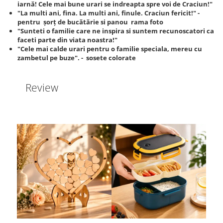
iarnă! Cele mai bune urari se indreapta spre voi de Craciun!"
"La multi ani, fina. La multi ani, finule. Craciun fericit!" -
pentru șorț de bucătărie si panou rama foto
"Sunteti o familie care ne inspira si suntem recunoscatori ca
faceti parte din viata noastra!"
"Cele mai calde urari pentru o familie speciala, mereu cu
zambetul pe buze". - sosete colorate
Review