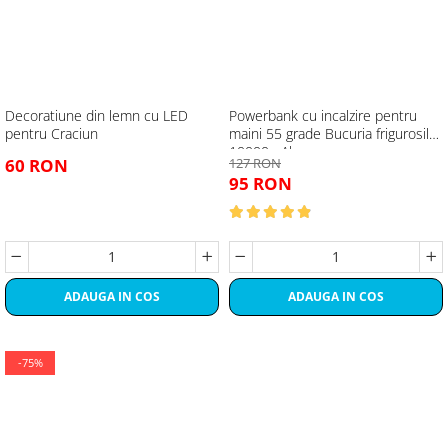
Decoratiune din lemn cu LED
Powerbank cu incalzire pentru
pentru Craciun
maini 55 grade Bucuria frigurosilor
10000mAh
60 RON
127 RON
95 RON
ADAUGA IN COS
ADAUGA IN COS
-75%