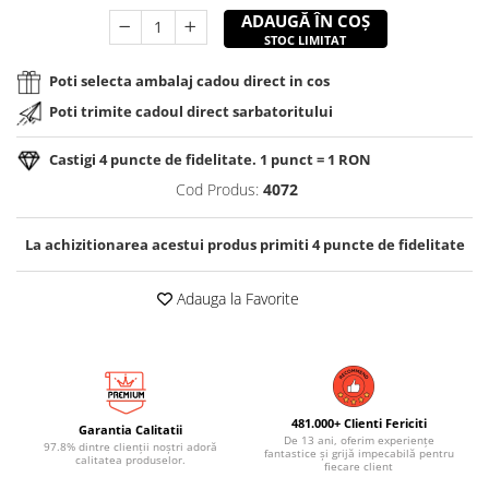
ADAUGĂ ÎN COȘ
STOC LIMITAT
Poti selecta ambalaj cadou direct in cos
Poti trimite cadoul direct sarbatoritului
Castigi
4
puncte de fidelitate. 1 punct = 1 RON
Cod Produs:
4072
La achizitionarea acestui produs primiti
4
puncte de fidelitate
Adauga la Favorite
481.000+ Clienti Fericiti
Garantia Calitatii
De 13 ani, oferim experiențe
97.8% dintre clienții noștri adoră
fantastice și grijă impecabilă pentru
calitatea produselor.
fiecare client