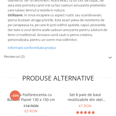
diametrul de 16 centimetri. Arata exact ca un ciot de copac, de
asta este potrivita cand vrei sa faci cadouri amuzante prietenilor
care iubesc lemnul si iesirile in natura.
Utilizare:
In orice incapere cu aspect rustic sau scandinavian,
perna bustean atrage privirile. Este exact piesa de rezistenta de
pe canapeaua ta, pe care iti poti odihni spatele, capul, picioarele,
dar este si unul dintre acele cadouri amuzante pentru iubitorii de
lemn si traditional. Grozava cand cauti o perna creativa,
personalizata, pentru un somn mai odihnitor.
Informatii conformitate produs
Review-uri
(2)
PRODUSE ALTERNATIVE
Patura Fosforescenta cu
Set 8 paie de baut
-45%
Bufnite Flanel 130 x 150 cm
reutilizabile din otel
inoxidabil
114 RON
47 RON
63 RON