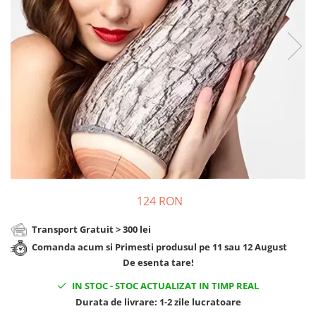
Cadouri Zodia Pesti
Cadouri Sfantul Andrei
Cadouri Fete
Cani si Termosuri
Cadouri Sfantul Alexandru
Pentru Copilul din tine
Jocuri si Puzzle
Cadouri Sfanta Ana
Cadouri Haioase
Produse pentru Calatorie
Cadouri Constantin si Elena
Cadouri de Casa Noua
Seturi de caligrafie
Cadouri Sfanta Maria
Cadouri Majorat
Cadouri Sfintii Mihail si Gavriil
Cadouri pentru Nasi
Cadouri pentru Bunici
Cadouri pentru Prieteni
Cadouri pentru Sefi
124 RON
Cel ce are tot
Cadouri Nunta si Cununie civila
Transport Gratuit > 300 lei
Comanda acum si Primesti produsul pe 11 sau 12 August
De esenta tare!
IN STOC
-
STOC ACTUALIZAT IN TIMP REAL
Durata de livrare:
1-2 zile lucratoare