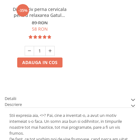
Dispozitiv perna cervicala
-35%
pentru relaxarea Gatului
si umerilor
89 RON
58 RON
ADAUGA IN COS
Detalii
Descriere
Stii expresia aia, <
>? Pai, cine a inventat-o, a avut un motiv
intemeiat s-o faca. Un somn asa bun si odihnitor, in timpurile
noastre tot mai haotice, tot mai programate, pare a fi un vis
frumos.
De fapt, ce tot vorbim noi de vise frumoase, cand parca am uitat