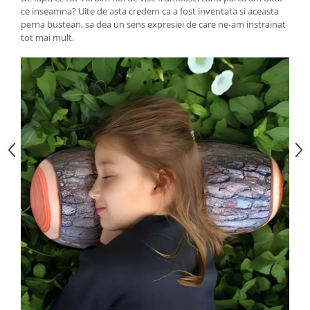
ce inseamna? Uite de asta credem ca a fost inventata si aceasta
perna bustean, sa dea un sens expresiei de care ne-am instrainat
tot mai mult.